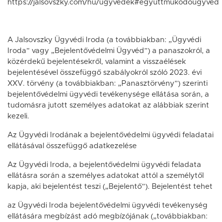
https://jalsovszky.com/hu/ugyvedek#egyuttmukodougyved
A Jalsovszky Ügyvédi Iroda (a továbbiakban: „Ügyvédi
Iroda” vagy „Bejelentővédelmi Ügyvéd”) a panaszokról, a
közérdekű bejelentésekről, valamint a visszaélések
bejelentésével összefüggő szabályokról szóló 2023. évi
XXV. törvény (a továbbiakban: „Panasztörvény”) szerinti
bejelentővédelmi ügyvédi tevékenysége ellátása során, a
tudomásra jutott személyes adatokat az alábbiak szerint
kezeli.
Az Ügyvédi Irodának a bejelentővédelmi ügyvédi feladatai
ellátásával összefüggő adatkezelése
Az Ügyvédi Iroda, a bejelentővédelmi ügyvédi feladata
ellátásra során a személyes adatokat attól a személytől
kapja, aki bejelentést teszi („Bejelentő”). Bejelentést tehet
az Ügyvédi Iroda bejelentővédelmi ügyvédi tevékenység
ellátására megbízást adó megbízójának („továbbiakban: