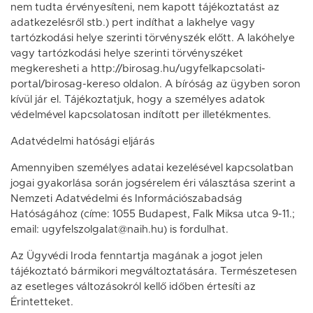
nem tudta érvényesíteni, nem kapott tájékoztatást az
adatkezelésről stb.) pert indíthat a lakhelye vagy
tartózkodási helye szerinti törvényszék előtt. A lakóhelye
vagy tartózkodási helye szerinti törvényszéket
megkeresheti a http://birosag.hu/ugyfelkapcsolati-
portal/birosag-kereso oldalon. A bíróság az ügyben soron
kívül jár el. Tájékoztatjuk, hogy a személyes adatok
védelmével kapcsolatosan indított per illetékmentes.
Adatvédelmi hatósági eljárás
Amennyiben személyes adatai kezelésével kapcsolatban
jogai gyakorlása során jogsérelem éri választása szerint a
Nemzeti Adatvédelmi és Információszabadság
Hatóságához (címe: 1055 Budapest, Falk Miksa utca 9-11.;
email: ugyfelszolgalat@naih.hu) is fordulhat.
Az Ügyvédi Iroda fenntartja magának a jogot jelen
tájékoztató bármikori megváltoztatására. Természetesen
az esetleges változásokról kellő időben értesíti az
Érintetteket.