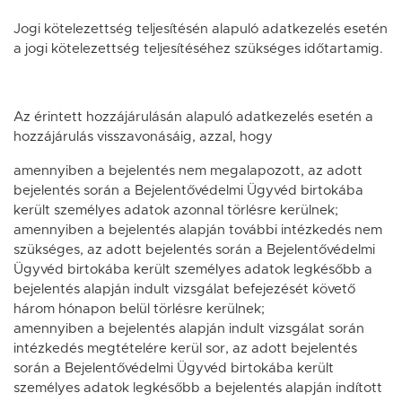
Jogi kötelezettség teljesítésén alapuló adatkezelés esetén
a jogi kötelezettség teljesítéséhez szükséges időtartamig.
Az érintett hozzájárulásán alapuló adatkezelés esetén a
hozzájárulás visszavonásáig, azzal, hogy
amennyiben a bejelentés nem megalapozott, az adott
bejelentés során a Bejelentővédelmi Ügyvéd birtokába
került személyes adatok azonnal törlésre kerülnek;
amennyiben a bejelentés alapján további intézkedés nem
szükséges, az adott bejelentés során a Bejelentővédelmi
Ügyvéd birtokába került személyes adatok legkésőbb a
bejelentés alapján indult vizsgálat befejezését követő
három hónapon belül törlésre kerülnek;
amennyiben a bejelentés alapján indult vizsgálat során
intézkedés megtételére kerül sor, az adott bejelentés
során a Bejelentővédelmi Ügyvéd birtokába került
személyes adatok legkésőbb a bejelentés alapján indított