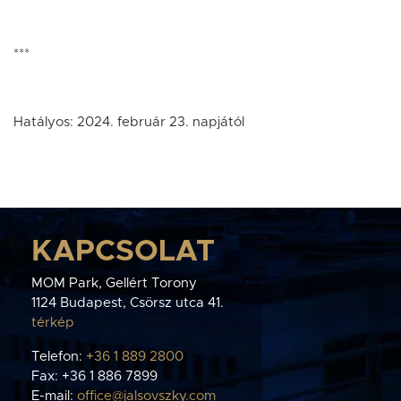
***
Hatályos: 2024. február 23. napjától
KAPCSOLAT
MOM Park, Gellért Torony
1124 Budapest, Csörsz utca 41.
térkép
Telefon:
+36 1 889 2800
Fax: +36 1 886 7899
E-mail:
office@jalsovszky.com