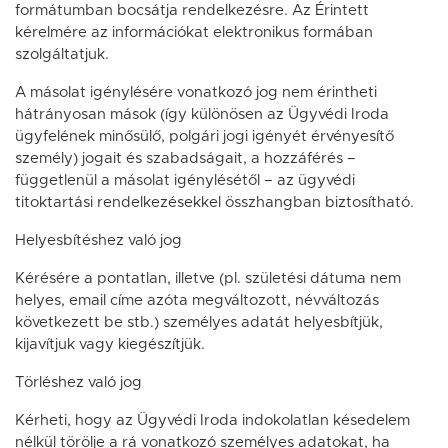
formátumban bocsátja rendelkezésre. Az Érintett
kérelmére az információkat elektronikus formában
szolgáltatjuk.
A másolat igénylésére vonatkozó jog nem érintheti
hátrányosan mások (így különösen az Ügyvédi Iroda
ügyfelének minősülő, polgári jogi igényét érvényesítő
személy) jogait és szabadságait, a hozzáférés –
függetlenül a másolat igénylésétől – az ügyvédi
titoktartási rendelkezésekkel összhangban biztosítható.
Helyesbítéshez való jog
Kérésére a pontatlan, illetve (pl. születési dátuma nem
helyes, email címe azóta megváltozott, névváltozás
következett be stb.) személyes adatát helyesbítjük,
kijavítjuk vagy kiegészítjük.
Törléshez való jog
Kérheti, hogy az Ügyvédi Iroda indokolatlan késedelem
nélkül törölje a rá vonatkozó személyes adatokat, ha