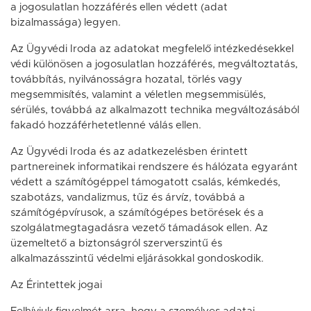
a jogosulatlan hozzáférés ellen védett (adat
bizalmassága) legyen.
Az Ügyvédi Iroda az adatokat megfelelő intézkedésekkel
védi különösen a jogosulatlan hozzáférés, megváltoztatás,
továbbítás, nyilvánosságra hozatal, törlés vagy
megsemmisítés, valamint a véletlen megsemmisülés,
sérülés, továbbá az alkalmazott technika megváltozásából
fakadó hozzáférhetetlenné válás ellen.
Az Ügyvédi Iroda és az adatkezelésben érintett
partnereinek informatikai rendszere és hálózata egyaránt
védett a számítógéppel támogatott csalás, kémkedés,
szabotázs, vandalizmus, tűz és árvíz, továbbá a
számítógépvírusok, a számítógépes betörések és a
szolgálatmegtagadásra vezető támadások ellen. Az
üzemeltető a biztonságról szerverszintű és
alkalmazásszintű védelmi eljárásokkal gondoskodik.
Az Érintettek jogai