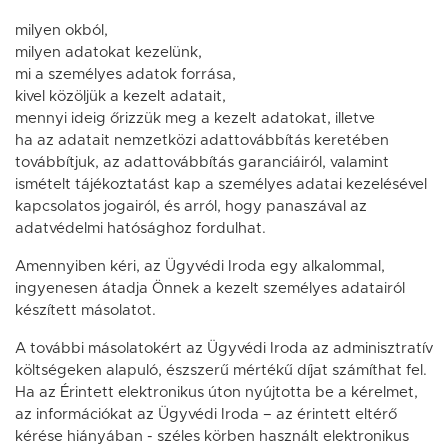
milyen okból,
milyen adatokat kezelünk,
mi a személyes adatok forrása,
kivel közöljük a kezelt adatait,
mennyi ideig őrizzük meg a kezelt adatokat, illetve
ha az adatait nemzetközi adattovábbítás keretében
továbbítjuk, az adattovábbítás garanciáiról, valamint
ismételt tájékoztatást kap a személyes adatai kezelésével
kapcsolatos jogairól, és arról, hogy panaszával az
adatvédelmi hatósághoz fordulhat.
Amennyiben kéri, az Ügyvédi Iroda egy alkalommal,
ingyenesen átadja Önnek a kezelt személyes adatairól
készített másolatot.
A további másolatokért az Ügyvédi Iroda az adminisztratív
költségeken alapuló, észszerű mértékű díjat számíthat fel.
Ha az Érintett elektronikus úton nyújtotta be a kérelmet,
az információkat az Ügyvédi Iroda – az érintett eltérő
kérése hiányában - széles körben használt elektronikus