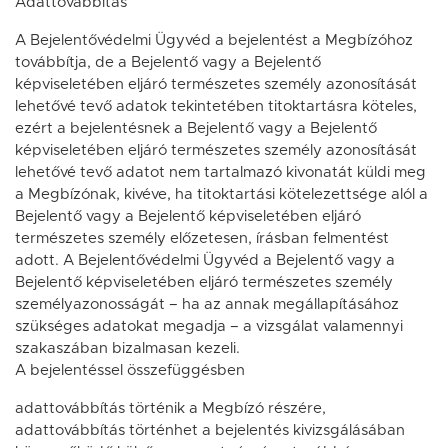
Adattovábbítás
A Bejelentővédelmi Ügyvéd a bejelentést a Megbízóhoz
továbbítja, de a Bejelentő vagy a Bejelentő
képviseletében eljáró természetes személy azonosítását
lehetővé tevő adatok tekintetében titoktartásra köteles,
ezért a bejelentésnek a Bejelentő vagy a Bejelentő
képviseletében eljáró természetes személy azonosítását
lehetővé tevő adatot nem tartalmazó kivonatát küldi meg
a Megbízónak, kivéve, ha titoktartási kötelezettsége alól a
Bejelentő vagy a Bejelentő képviseletében eljáró
természetes személy előzetesen, írásban felmentést
adott. A Bejelentővédelmi Ügyvéd a Bejelentő vagy a
Bejelentő képviseletében eljáró természetes személy
személyazonosságát – ha az annak megállapításához
szükséges adatokat megadja – a vizsgálat valamennyi
szakaszában bizalmasan kezeli.
A bejelentéssel összefüggésben
adattovábbítás történik a Megbízó részére,
adattovábbítás történhet a bejelentés kivizsgálásában