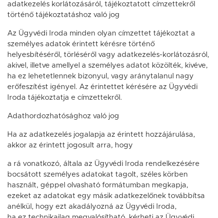
adatkezelés korlátozásáról, tájékoztatott címzettekről
történő tájékoztatáshoz való jog
Az Ügyvédi Iroda minden olyan címzettet tájékoztat a
személyes adatok érintett kérésre történő
helyesbítéséről, törléséről vagy adatkezelés-korlátozásról,
akivel, illetve amellyel a személyes adatot közölték, kivéve,
ha ez lehetetlennek bizonyul, vagy aránytalanul nagy
erőfeszítést igényel. Az érintettet kérésére az Ügyvédi
Iroda tájékoztatja e címzettekről.
Adathordozhatósághoz való jog
Ha az adatkezelés jogalapja az érintett hozzájárulása,
akkor az érintett jogosult arra, hogy
a rá vonatkozó, általa az Ügyvédi Iroda rendelkezésére
bocsátott személyes adatokat tagolt, széles körben
használt, géppel olvasható formátumban megkapja,
ezeket az adatokat egy másik adatkezelőnek továbbítsa
anélkül, hogy ezt akadályozná az Ügyvédi Iroda,
ha ez technikailag megvalósítható, kérheti az Ügyvédi