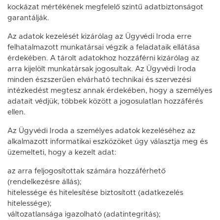
kockázat mértékének megfelelő szintű adatbiztonságot
garantálják.
Az adatok kezelését kizárólag az Ügyvédi Iroda erre
felhatalmazott munkatársai végzik a feladataik ellátása
érdekében. A tárolt adatokhoz hozzáférni kizárólag az
arra kijelölt munkatársak jogosultak. Az Ügyvédi Iroda
minden észszerűen elvárható technikai és szervezési
intézkedést megtesz annak érdekében, hogy a személyes
adatait védjük, többek között a jogosulatlan hozzáférés
ellen.
Az Ügyvédi Iroda a személyes adatok kezeléséhez az
alkalmazott informatikai eszközöket úgy választja meg és
üzemelteti, hogy a kezelt adat:
az arra feljogosítottak számára hozzáférhető
(rendelkezésre állás);
hitelessége és hitelesítése biztosított (adatkezelés
hitelessége);
változatlansága igazolható (adatintegritás);