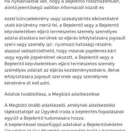
Ha nyilvánvalóvá vált, hogy a Bejelentő rosszhiszeműen,
döntő jelentőségű valótlan információt közölt és
ezzel bűncselekmény vagy szabálysértés elkövetésére
utaló körülmény merül fel, a Bejelentő vagy a Bejelentő
képviseletében eljáró természetes személy személyes
adatai átadásra kerülnek az eljárás lefolytatására jogosult
szerv vagy személy (pl.: nyomozó hatóság) részére;
alappal valószínűsíthető, hogy másnak jogellenes kárt
vagy egyéb jogsérelmet okozott, a Bejelentő vagy a
Bejelentő képviseletében eljáró természetes személy
személyes adatait az eljárás kezdeményezésére, illetve
lefolytatására jogosult szervnek vagy személynek
kérelmére át kell adni.
Adatok továbbítása, a Megbízó adatkezelése
A Megbízó önálló adatkezelő, amelynek adatkezelési
tájékoztatóját az Ügyvédi Iroda a bejelentés fogadásával
együtt a Bejelentő tudomására hozza.
A bejelentéssel összefüggő adatokat a Bejelentővédelmi