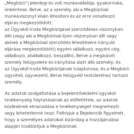
„Megbízó”) jelenlegi és volt munkavállalója, gyakornoka,
önkéntese, illetve, az a személy, aki a Megbízóval
munkaviszonyt kíván létesíteni és az erre vonatkozó
eljárás megkezdődött;
az Ügyvédi Iroda Megbízójával szerződéses viszonyban
álló (vagy aki a Megbízóval ilyen viszonyban állt vagy
akinek a Megbízóval szerződés létesítésére irányuló
eljárása megkezdődött) egyéni vállalkozó, egyéni cég,
vállalkozó, alvállalkozó, beszállító, illetve a megbízott
személy felügyelete és irányítása alatt álló személy; és
az Ügyvédi Iroda Megbízójának tulajdonosa, és a Megbízó
ügyviteli, ügyvezető, illetve felügyelő testületéhez tartozó
személy.
Az adatok szolgáltatása a bejelentővédelmi ügyvédi
tevékenység folytatásának az előfeltétele, az adatok
közlésének elmaradása e tevékenységet megnehezíti
vagy lehetetlenné teszi. Felhívjuk a Bejelentők figyelmét,
hogy a személyes adatokat kizárólag a hozzájárulása
alapján továbbítjuk a Megbízónak.