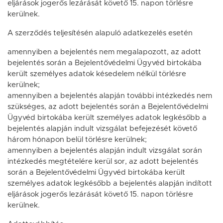
eljárások jogerős lezárását követő 15. napon törlésre
kerülnek.
A szerződés teljesítésén alapuló adatkezelés esetén
amennyiben a bejelentés nem megalapozott, az adott
bejelentés során a Bejelentővédelmi Ügyvéd birtokába
került személyes adatok késedelem nélkül törlésre
kerülnek;
amennyiben a bejelentés alapján további intézkedés nem
szükséges, az adott bejelentés során a Bejelentővédelmi
Ügyvéd birtokába került személyes adatok legkésőbb a
bejelentés alapján indult vizsgálat befejezését követő
három hónapon belül törlésre kerülnek;
amennyiben a bejelentés alapján indult vizsgálat során
intézkedés megtételére kerül sor, az adott bejelentés
során a Bejelentővédelmi Ügyvéd birtokába került
személyes adatok legkésőbb a bejelentés alapján indított
eljárások jogerős lezárását követő 15. napon törlésre
kerülnek.