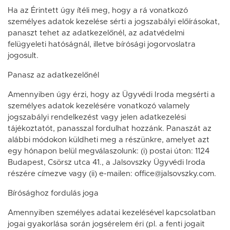
Ha az Érintett úgy ítéli meg, hogy a rá vonatkozó
személyes adatok kezelése sérti a jogszabályi előírásokat,
panaszt tehet az adatkezelőnél, az adatvédelmi
felügyeleti hatóságnál, illetve bírósági jogorvoslatra
jogosult.
Panasz az adatkezelőnél
Amennyiben úgy érzi, hogy az Ügyvédi Iroda megsérti a
személyes adatok kezelésére vonatkozó valamely
jogszabályi rendelkezést vagy jelen adatkezelési
tájékoztatót, panasszal fordulhat hozzánk. Panaszát az
alábbi módokon küldheti meg a részünkre, amelyet azt
egy hónapon belül megválaszolunk: (i) postai úton: 1124
Budapest, Csörsz utca 41., a Jalsovszky Ügyvédi Iroda
részére címezve vagy (ii) e-mailen: office@jalsovszky.com.
Bírósághoz fordulás joga
Amennyiben személyes adatai kezelésével kapcsolatban
jogai gyakorlása során jogsérelem éri (pl. a fenti jogait