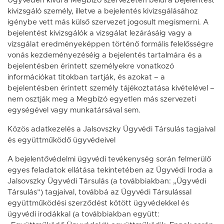
Ügyvéden kívül a Megbízó szervezetén belül a bejelentést
kivizsgáló személy, illetve a bejelentés kivizsgálásához
igénybe vett más külső szervezet jogosult megismerni. A
bejelentést kivizsgálók a vizsgálat lezárásáig vagy a
vizsgálat eredményeképpen történő formális felelősségre
vonás kezdeményezéséig a bejelentés tartalmára és a
bejelentésben érintett személyekre vonatkozó
információkat titokban tartják, és azokat – a
bejelentésben érintett személy tájékoztatása kivételével –
nem osztják meg a Megbízó egyetlen más szervezeti
egységével vagy munkatársával sem.
Közös adatkezelés a Jalsovszky Ügyvédi Társulás tagjaival
és együttműködő ügyvédeivel
A bejelentővédelmi ügyvédi tevékenység során felmerülő
egyes feladatok ellátása tekintetében az Ügyvédi Iroda a
Jalsovszky Ügyvédi Társulás (a továbbiakban: „Ügyvédi
Társulás”) tagjaival, továbbá az Ügyvédi Társulással
együttműködési szerződést kötött ügyvédekkel és
ügyvédi irodákkal (a továbbiakban együtt: