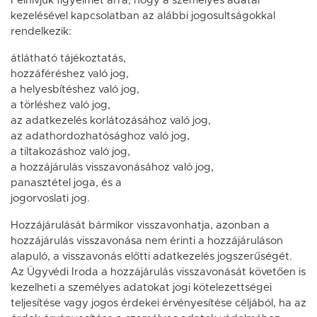
Felhívjuk figyelmét arra, hogy a személyes adatai
kezelésével kapcsolatban az alábbi jogosultságokkal
rendelkezik:
átlátható tájékoztatás,
hozzáféréshez való jog,
a helyesbítéshez való jog,
a törléshez való jog,
az adatkezelés korlátozásához való jog,
az adathordozhatósághoz való jog,
a tiltakozáshoz való jog,
a hozzájárulás visszavonásához való jog,
panasztétel joga, és a
jogorvoslati jog.
Hozzájárulását bármikor visszavonhatja, azonban a
hozzájárulás visszavonása nem érinti a hozzájáruláson
alapuló, a visszavonás előtti adatkezelés jogszerűségét.
Az Ügyvédi Iroda a hozzájárulás visszavonását követően is
kezelheti a személyes adatokat jogi kötelezettségei
teljesítése vagy jogos érdekei érvényesítése céljából, ha az