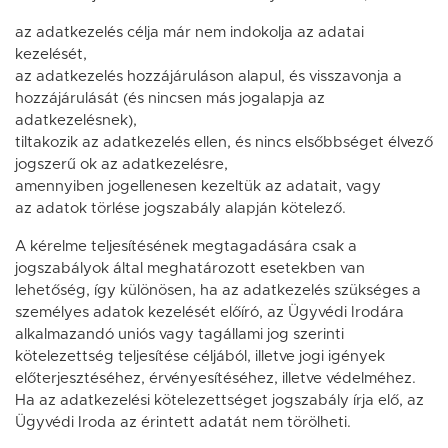
az adatkezelés célja már nem indokolja az adatai
kezelését,
az adatkezelés hozzájáruláson alapul, és visszavonja a
hozzájárulását (és nincsen más jogalapja az
adatkezelésnek),
tiltakozik az adatkezelés ellen, és nincs elsőbbséget élvező
jogszerű ok az adatkezelésre,
amennyiben jogellenesen kezeltük az adatait, vagy
az adatok törlése jogszabály alapján kötelező.
A kérelme teljesítésének megtagadására csak a
jogszabályok által meghatározott esetekben van
lehetőség, így különösen, ha az adatkezelés szükséges a
személyes adatok kezelését előíró, az Ügyvédi Irodára
alkalmazandó uniós vagy tagállami jog szerinti
kötelezettség teljesítése céljából, illetve jogi igények
előterjesztéséhez, érvényesítéséhez, illetve védelméhez.
Ha az adatkezelési kötelezettséget jogszabály írja elő, az
Ügyvédi Iroda az érintett adatát nem törölheti.