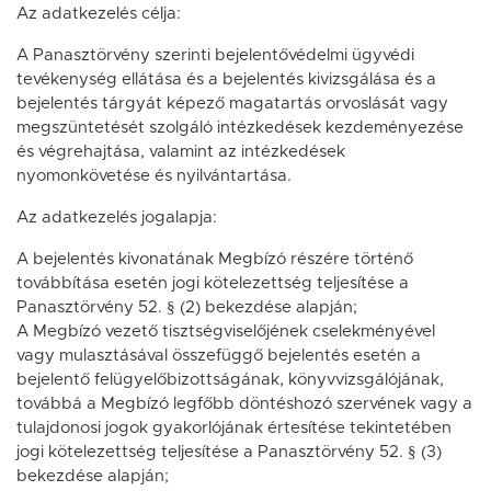
Az adatkezelés célja:
A Panasztörvény szerinti bejelentővédelmi ügyvédi
tevékenység ellátása és a bejelentés kivizsgálása és a
bejelentés tárgyát képező magatartás orvoslását vagy
megszüntetését szolgáló intézkedések kezdeményezése
és végrehajtása, valamint az intézkedések
nyomonkövetése és nyilvántartása.
Az adatkezelés jogalapja:
A bejelentés kivonatának Megbízó részére történő
továbbítása esetén jogi kötelezettség teljesítése a
Panasztörvény 52. § (2) bekezdése alapján;
A Megbízó vezető tisztségviselőjének cselekményével
vagy mulasztásával összefüggő bejelentés esetén a
bejelentő felügyelőbizottságának, könyvvizsgálójának,
továbbá a Megbízó legfőbb döntéshozó szervének vagy a
tulajdonosi jogok gyakorlójának értesítése tekintetében
jogi kötelezettség teljesítése a Panasztörvény 52. § (3)
bekezdése alapján;