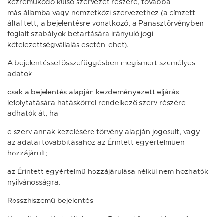
közreműködő külső szervezet részére, továbbá
más államba vagy nemzetközi szervezethez (a címzett
által tett, a bejelentésre vonatkozó, a Panasztörvényben
foglalt szabályok betartására irányuló jogi
kötelezettségvállalás esetén lehet).
A bejelentéssel összefüggésben megismert személyes
adatok
csak a bejelentés alapján kezdeményezett eljárás
lefolytatására hatáskörrel rendelkező szerv részére
adhatók át, ha
e szerv annak kezelésére törvény alapján jogosult, vagy
az adatai továbbításához az Érintett egyértelműen
hozzájárult;
az Érintett egyértelmű hozzájárulása nélkül nem hozhatók
nyilvánosságra.
Rosszhiszemű bejelentés