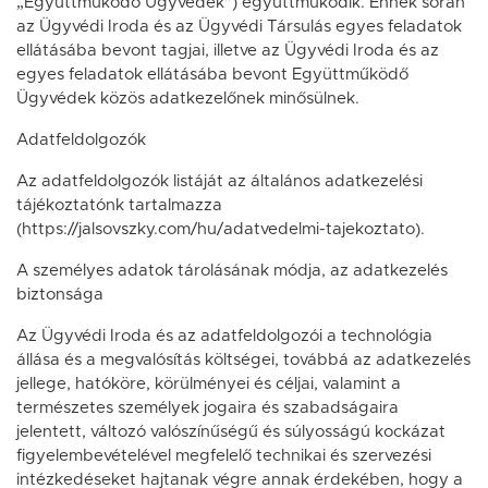
„Együttműködő Ügyvédek”) együttműködik. Ennek során
az Ügyvédi Iroda és az Ügyvédi Társulás egyes feladatok
ellátásába bevont tagjai, illetve az Ügyvédi Iroda és az
egyes feladatok ellátásába bevont Együttműködő
Ügyvédek közös adatkezelőnek minősülnek.
Adatfeldolgozók
Az adatfeldolgozók listáját az általános adatkezelési
tájékoztatónk tartalmazza
(https://jalsovszky.com/hu/adatvedelmi-tajekoztato).
A személyes adatok tárolásának módja, az adatkezelés
biztonsága
Az Ügyvédi Iroda és az adatfeldolgozói a technológia
állása és a megvalósítás költségei, továbbá az adatkezelés
jellege, hatóköre, körülményei és céljai, valamint a
természetes személyek jogaira és szabadságaira
jelentett, változó valószínűségű és súlyosságú kockázat
figyelembevételével megfelelő technikai és szervezési
intézkedéseket hajtanak végre annak érdekében, hogy a