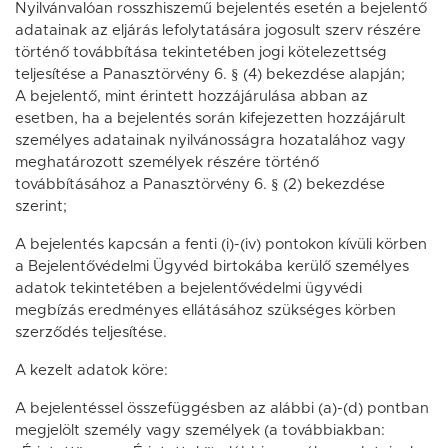
Nyilvánvalóan rosszhiszemű bejelentés esetén a bejelentő
adatainak az eljárás lefolytatására jogosult szerv részére
történő továbbítása tekintetében jogi kötelezettség
teljesítése a Panasztörvény 6. § (4) bekezdése alapján;
A bejelentő, mint érintett hozzájárulása abban az
esetben, ha a bejelentés során kifejezetten hozzájárult
személyes adatainak nyilvánosságra hozatalához vagy
meghatározott személyek részére történő
továbbításához a Panasztörvény 6. § (2) bekezdése
szerint;
A bejelentés kapcsán a fenti (i)-(iv) pontokon kívüli körben
a Bejelentővédelmi Ügyvéd birtokába kerülő személyes
adatok tekintetében a bejelentővédelmi ügyvédi
megbízás eredményes ellátásához szükséges körben
szerződés teljesítése.
A kezelt adatok köre:
A bejelentéssel összefüggésben az alábbi (a)-(d) pontban
megjelölt személy vagy személyek (a továbbiakban: