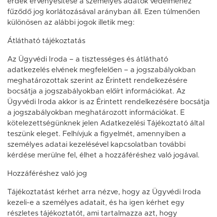
érdek érvényesítése a személyes adatok védelméhez
fűződő jog korlátozásával arányban áll. Ezen túlmenően
különösen az alábbi jogok illetik meg:
Átlátható tájékoztatás
Az Ügyvédi Iroda – a tisztességes és átlátható
adatkezelés elvének megfelelően – a jogszabályokban
meghatározottak szerint az Érintett rendelkezésére
bocsátja a jogszabályokban előírt információkat. Az
Ügyvédi Iroda akkor is az Érintett rendelkezésére bocsátja
a jogszabályokban meghatározott információkat. E
kötelezettségünknek jelen Adatkezelési Tájékoztató által
teszünk eleget. Felhívjuk a figyelmét, amennyiben a
személyes adatai kezelésével kapcsolatban további
kérdése merülne fel, élhet a hozzáféréshez való jogával.
Hozzáféréshez való jog
Tájékoztatást kérhet arra nézve, hogy az Ügyvédi Iroda
kezeli-e a személyes adatait, és ha igen kérhet egy
részletes tájékoztatót, ami tartalmazza azt, hogy