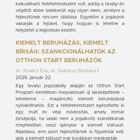
kalkulálható feltételrendszere volt, addig a tavalyi év
végétől ebbe belekerült egy olyan elem, amelyre a
fejlesztőnek nincsen rálátása. Egyelőre a jogászok
vakarják a fejüket, hogy hogyan is lehetne a
helyzetet a legjobban kezelni.
KIEMELT BERUHÁZÁS, KIEMELT
BÍRSÁG: SZANKCIONÁLHATÓK AZ
OTTHON START BERUHÁZÓK
dr. Kovács Éva
,
dr. Gubányi Barbara
|
2026. január 22.
Egy tavalyi jogszabály alapján az Otthon Start
Program keretében megvalósuló új lakásépítések –
kérelemre – magáncélú kiemelt beruházássá
nyilváníthatók. Ezt a feltételrendszert egészítette ki
egy múlt év végi módosítás, amely immár
bírságolja, ha valaki nem a jogalkotó szándékának
megfelelően veszi igénybe a kiemelt státuszt.
Ráadásul, erre azon fejlesztőknek is figyelniük kell,
akik a kiemelt státuszt már korábban megkapták.