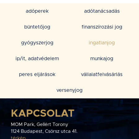
adóperek
adótanácsadás
büntetőjog
finanszírozási jog
gyógyszerjog
ingatlanjog
ip/it, adatvédelem
munkajog
peres eljárások
vállalatfelvásárlás
versenyjog
KAPCSOLAT
MOM Park, Gellért Torony
1124 Budapest, Csörsz utca 41.
térkép