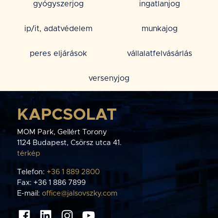
gyógyszerjog
ingatlanjog
ip/it, adatvédelem
munkajog
peres eljárások
vállalatfelvásárlás
versenyjog
KAPCSOLAT
MOM Park, Gellért Torony
1124 Budapest, Csörsz utca 41.
térkép
Telefon:
+36 1 889 2800
Fax: +36 1 886 7899
E-mail:
office@jalsovszky.com