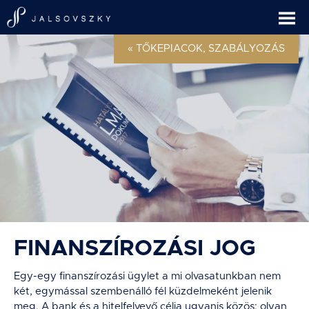
« TŐKEPIACOK, SZABÁLYOZÁS
FINANSZÍROZÁSI JOG
Egy-egy finanszírozási ügylet a mi olvasatunkban nem
két, egymással szembenálló fél küzdelmeként jelenik
meg. A bank és a hitelfelvevő célja ugyanis közös: olyan