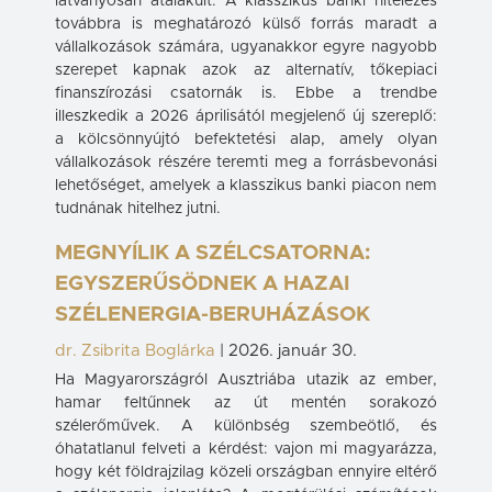
látványosan átalakult. A klasszikus banki hitelezés
továbbra is meghatározó külső forrás maradt a
vállalkozások számára, ugyanakkor egyre nagyobb
szerepet kapnak azok az alternatív, tőkepiaci
finanszírozási csatornák is. Ebbe a trendbe
illeszkedik a 2026 áprilisától megjelenő új szereplő:
a kölcsönnyújtó befektetési alap, amely olyan
vállalkozások részére teremti meg a forrásbevonási
lehetőséget, amelyek a klasszikus banki piacon nem
tudnának hitelhez jutni.
MEGNYÍLIK A SZÉLCSATORNA:
EGYSZERŰSÖDNEK A HAZAI
SZÉLENERGIA-BERUHÁZÁSOK
dr. Zsibrita Boglárka
|
2026. január 30.
Ha Magyarországról Ausztriába utazik az ember,
hamar feltűnnek az út mentén sorakozó
szélerőművek. A különbség szembeötlő, és
óhatatlanul felveti a kérdést: vajon mi magyarázza,
hogy két földrajzilag közeli országban ennyire eltérő