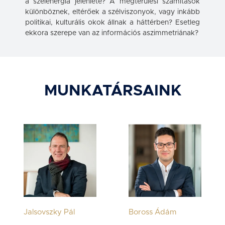
a szélenergia jelenléte? A megtérülési számítások
különböznek, eltérőek a szélviszonyok, vagy inkább
politikai, kulturális okok állnak a háttérben? Esetleg
ekkora szerepe van az információs aszimmetriának?
MUNKATÁRSAINK
Jalsovszky Pál
Boross Ádám