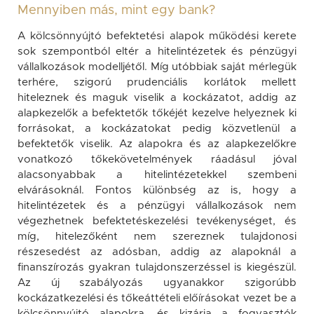
Mennyiben más, mint egy bank?
A kölcsönnyújtó befektetési alapok működési kerete
sok szempontból eltér a hitelintézetek és pénzügyi
vállalkozások modelljétől. Míg utóbbiak saját mérlegük
terhére, szigorú prudenciális korlátok mellett
hiteleznek és maguk viselik a kockázatot, addig az
alapkezelők a befektetők tőkéjét kezelve helyeznek ki
forrásokat, a kockázatokat pedig közvetlenül a
befektetők viselik. Az alapokra és az alapkezelőkre
vonatkozó tőkekövetelmények ráadásul jóval
alacsonyabbak a hitelintézetekkel szembeni
elvárásoknál. Fontos különbség az is, hogy a
hitelintézetek és a pénzügyi vállalkozások nem
végezhetnek befektetéskezelési tevékenységet, és
míg, hitelezőként nem szereznek tulajdonosi
részesedést az adósban, addig az alapoknál a
finanszírozás gyakran tulajdonszerzéssel is kiegészül.
Az új szabályozás ugyanakkor szigorúbb
kockázatkezelési és tőkeáttételi előírásokat vezet be a
kölcsönnyújtó alapokra, és kizárja a fogyasztók