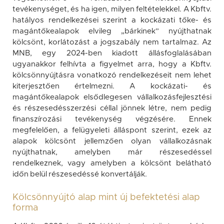
tevékenységet, és ha igen, milyen feltételekkel. A Kbftv.
hatályos rendelkezései szerint a kockázati tőke- és
magántőkealapok elvileg „bárkinek” nyújthatnak
kölcsönt, korlátozást a jogszabály nem tartalmaz. Az
MNB, egy 2024-ben kiadott állásfoglalásában
ugyanakkor felhívta a figyelmet arra, hogy a Kbftv.
kölcsönnyújtásra vonatkozó rendelkezéseit nem lehet
kiterjesztően értelmezni. A kockázati- és
magántőkealapok elsődlegesen vállalkozásfejlesztési
és részesedésszerzési céllal jönnek létre, nem pedig
finanszírozási tevékenység végzésére. Ennek
megfelelően, a felügyeleti álláspont szerint, ezek az
alapok kölcsönt jellemzően olyan vállalkozásnak
nyújthatnak, amelyben már részesedéssel
rendelkeznek, vagy amelyben a kölcsönt belátható
időn belül részesedéssé konvertálják.
Kölcsönnyújtó alap mint új befektetési alap
forma