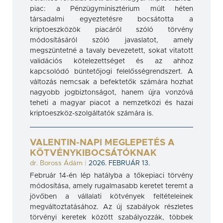
piac: a Pénzügyminisztérium múlt héten
társadalmi egyeztetésre bocsátotta a
kriptoeszközök piacáról szóló törvény
módosításáról szóló javaslatot, amely
megszüntetné a tavaly bevezetett, sokat vitatott
validációs kötelezettséget és az ahhoz
kapcsolódó büntetőjogi felelősségrendszert. A
változás nemcsak a befektetők számára hozhat
nagyobb jogbiztonságot, hanem újra vonzóvá
teheti a magyar piacot a nemzetközi és hazai
kriptoeszköz-szolgáltatók számára is.
VALENTIN-NAPI MEGLEPETÉS A
KÖTVÉNYKIBOCSÁTÓKNAK
dr. Boross Ádám
|
2026. FEBRUÁR 13.
Február 14-én lép hatályba a tőkepiaci törvény
módosítása, amely rugalmasabb keretet teremt a
jövőben a vállalati kötvények feltételeinek
megváltoztatásához. Az új szabályok részletes
törvényi keretek között szabályozzák, többek