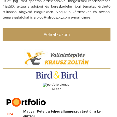
üzleti jog iránt spontán érdeklődőkkel megosztani rendszeresen
frissülő, aktuális adójogi és kereskedelmi jogi témákat érthető
stílusban tárgyaló blogunkban. Várjuk a kérdéseket és további
témajavaslatokat is a
blog@jalsovszky.com
e-mail címre.
Feliratkozom
Mi ez?
Magyar Péter: a teljes államigazgatást újra kell
13:43
építeni