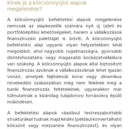
Kinek jó a kölcsönnyújtó alapok
megjelenése?
A kölcsönnyújtó befektetési alapok megjelenése
nemcsak az alapkezelők számára nyit új üzleti és
portfólióépítési lehetőségeket, hanem a vállalkozások
finanszírozási palettáját is bővíti. A kölcsönnyújtó
befektetési alap ugyanis olyan helyzetekben kínál
megoldást, ahol nagyobb rugalmasságra, gyorsabb
döntéshozatalra, vagy magasabb kockázatvállalásra
van szükség. A kölcsönnyújtó alapok által biztosított
finanszírozás azoknak a vállalkozásoknak lehet igazán
vonzó, amelyek fejlődésük korai vagy dinamikus
növekedési szakaszában még nem felelnek meg a
banki finanszírozás feltételeinek, ugyanakkor már
túlmutatnak a kizárólag tulajdonosi forrásokra épülő
működésen.
A befektetési alapok ráadásul testreszabottabb
struktúrákat tudnak majd kínálni (például konvertálható
kölcsönt vagy mezzanine finanszírozást), és olyan