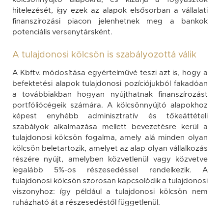
hitelezését, így ezek az alapok elsősorban a vállalati
finanszírozási piacon jelenhetnek meg a bankok
potenciális versenytársként.
A tulajdonosi kölcsön is szabályozottá válik
A Kbftv. módosítása egyértelművé teszi azt is, hogy a
befektetési alapok tulajdonosi pozíciójukból fakadóan
a továbbiakban hogyan nyújthatnak finanszírozást
portfóliócégeik számára. A kölcsönnyújtó alapokhoz
képest enyhébb adminisztratív és tőkeáttételi
szabályok alkalmazása mellett bevezetésre kerül a
tulajdonosi kölcsön fogalma, amely alá minden olyan
kölcsön beletartozik, amelyet az alap olyan vállalkozás
részére nyújt, amelyben közvetlenül vagy közvetve
legalább 5%-os részesedéssel rendelkezik. A
tulajdonosi kölcsön szorosan kapcsolódik a tulajdonosi
viszonyhoz: így például a tulajdonosi kölcsön nem
ruházható át a részesedéstől függetlenül.