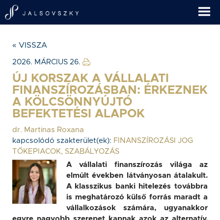
« VISSZA
2026. MÁRCIUS 26.
ÚJ KORSZAK A VÁLLALATI
FINANSZÍROZÁSBAN: ÉRKEZNEK
A KÖLCSÖNNYÚJTÓ
BEFEKTETÉSI ALAPOK
dr. Martinas Roxana
kapcsolódó szakterület(ek):
FINANSZÍROZÁSI JOG
TŐKEPIACOK, SZABÁLYOZÁS
A vállalati finanszírozás világa az
elmúlt években látványosan átalakult.
A klasszikus banki hitelezés továbbra
is meghatározó külső forrás maradt a
vállalkozások számára, ugyanakkor
egyre nagyobb szerepet kapnak azok az alternatív,