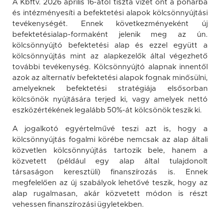
A Kbftv. 2026 április 16-ától tiszta vizet önt a pohárba
és intézményesíti a befektetési alapok kölcsönnyújtási
tevékenységét. Ennek következményeként új
befektetésialap-formaként jelenik meg az ún.
kölcsönnyújtó befektetési alap és ezzel együtt a
kölcsönnyújtás mint az alapkezelők által végezhető
további tevékenység. Kölcsönnyújtó alapnak innentől
azok az alternatív befektetési alapok fognak minősülni,
amelyeknek befektetési stratégiája elsősorban
kölcsönök nyújtására terjed ki, vagy amelyek nettó
eszközértékének legalább 50%-át kölcsönök teszik ki.
A jogalkotó egyértelművé teszi azt is, hogy a
kölcsönnyújtás fogalmi körébe nemcsak az alap általi
közvetlen kölcsönnyújtás tartozik bele, hanem a
közvetett (például egy alap által tulajdonolt
társaságon keresztüli) finanszírozás is. Ennek
megfelelően az új szabályok lehetővé teszik, hogy az
alap rugalmasan, akár közvetett módon is részt
vehessen finanszírozási ügyletekben.