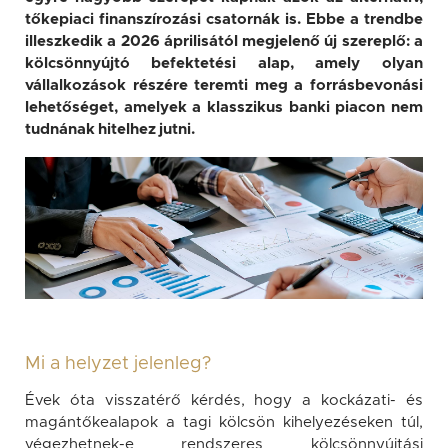
tőkepiaci finanszírozási csatornák is. Ebbe a trendbe
illeszkedik a 2026 áprilisától megjelenő új szereplő: a
kölcsönnyújtó befektetési alap, amely olyan
vállalkozások részére teremti meg a forrásbevonási
lehetőséget, amelyek a klasszikus banki piacon nem
tudnának hitelhez jutni.
Mi a helyzet jelenleg?
Évek óta visszatérő kérdés, hogy a kockázati- és
magántőkealapok a tagi kölcsön kihelyezéseken túl,
végezhetnek-e rendszeres kölcsönnyújtási