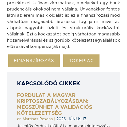
projekteket is finanszírozhatnak, amelyeket egy bank
prudenciális okokból nem vállalna. Ugyanakkor fontos
látni az érem másik oldalát is: ez a finanszírozási mód
várhatóan magasabb árazással fog járni, mivel az
alapok nagyobb üzleti és strukturális kockázatot
vállalnak. Ezt a kockázatot pedig várhatóan magasabb
hozamelvárással és szigorúbb kötelezettségvállalások
előírásával kompenzálják majd.
FINANSZÍROZÁS
TOKEPIAC
KAPCSOLÓDÓ CIKKEK
FORDULAT A MAGYAR
KRIPTOSZABÁLYOZÁSBAN:
MEGSZŰNHET A VALIDÁCIÓS
KÖTELEZETTSÉG
dr. Martinas Roxana
|
2026. JÚNIUS 17.
Jelentős fordulat előtt áll a magyar kriptoeszköz-