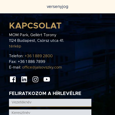
versenyjog
KAPCSOLAT
MOM Park, Gellért Torony
1124 Budapest, Csörsz utca 41.
térkép
Telefon:
+36 1 889 2800
Fax: +36 1 886 7899
E-mail:
office@jalsovszky.com
FELIRATKOZOM A HÍRLEVÉLRE