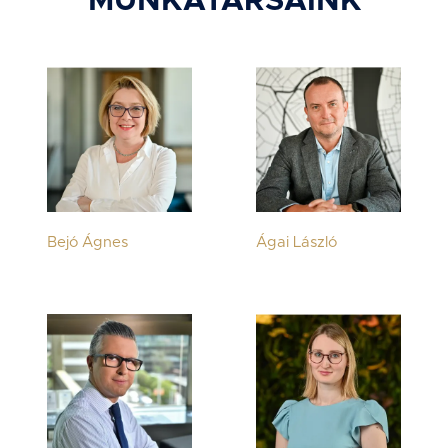
MUNKATÁRSAINK
Bejó Ágnes
Ágai László