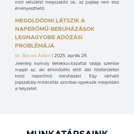
mint elévülést megszakító ok, az jogilag nem lesz
érvényesíthető.
MEGOLDÓDNI LÁTSZIK A
NAPERŐMŰ-BERUHÁZÁSOK
LEGNAGYOBB ADÓZÁSI
PROBLÉMÁJA
dr. Boross Ádám
|
2025. április 29.
Jelenleg komoly illetékkockázattal találja szembe
magát az, aki átminősítés előtt álló földterületen
kezd naperőmű beruházást. Egy várható
jogszabály-módosítás azonban igyekszik megoldani
a helyzetet.