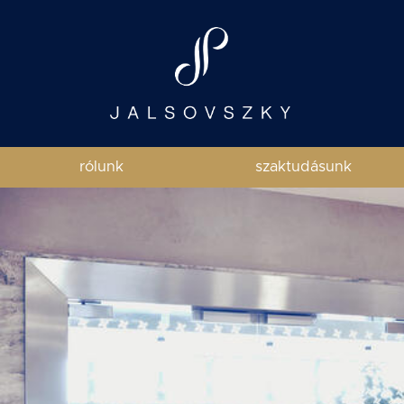
rólunk
szaktudásunk