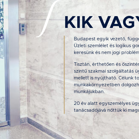
KIK VA
Budapest egyik vezető, függe
Üzleti szemlélet és logikus 
keresünk és nem jogi problé
Tisztán, érthetően és őszin
szintű szakmai szolgáltatás üg
mellett is nyújtható. Célunk 
munkakörnyezetben dolgozhas
munkájukban.
20 év alatt egyszemélyes ügy
tanácsadójává nőttük ki magu