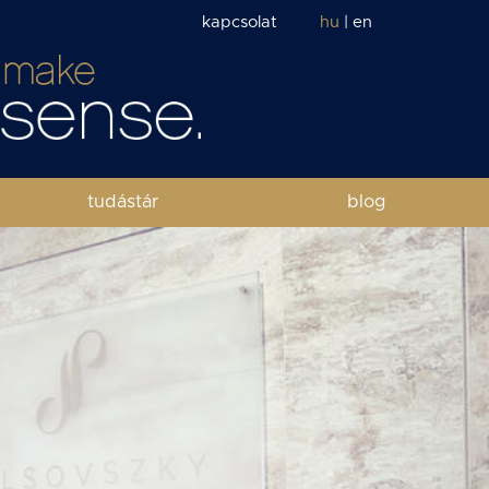
kapcsolat
hu
|
en
tudástár
blog