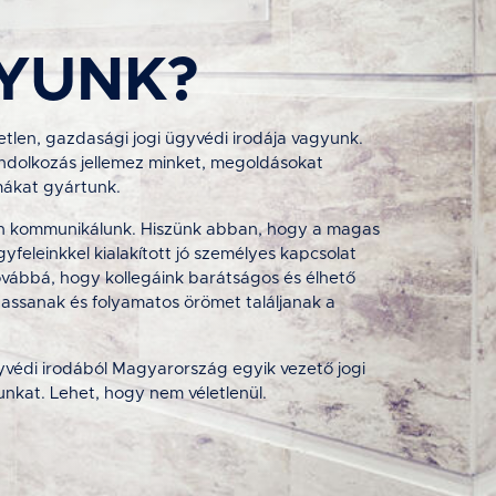
GYUNK?
tlen, gazdasági jogi ügyvédi irodája vagyunk.
gondolkozás jellemez minket, megoldásokat
mákat gyártunk.
tén kommunikálunk. Hiszünk abban, hogy a magas
yfeleinkkel kialakított jó személyes kapcsolat
továbbá, hogy kollegáink barátságos és élhető
sanak és folyamatos örömet találjanak a
védi irodából Magyarország egyik vezető jogi
nkat. Lehet, hogy nem véletlenül.