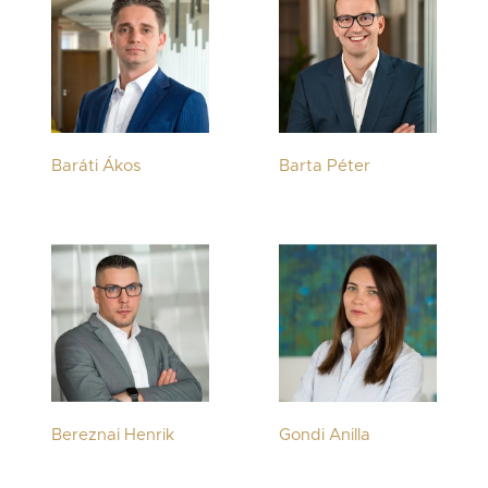
Baráti Ákos
Barta Péter
Bereznai Henrik
Gondi Anilla