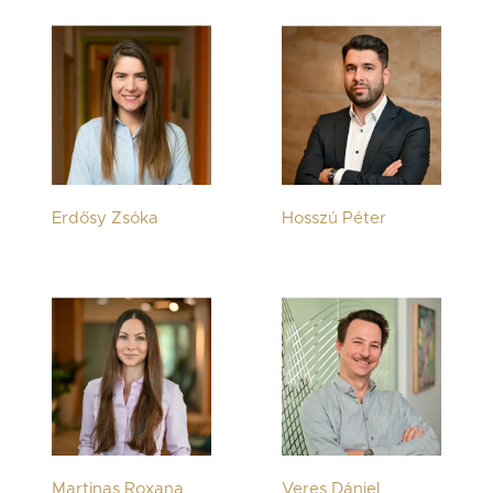
Erdősy Zsóka
Hosszú Péter
Martinas Roxana
Veres Dániel