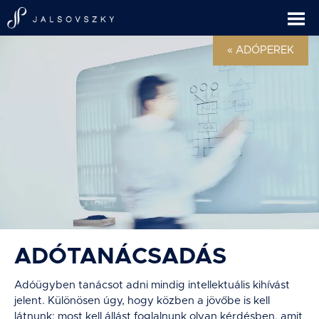
« ADÓPEREK
ADÓTANÁCSADÁS
Adóügyben tanácsot adni mindig intellektuális kihívást
jelent. Különösen úgy, hogy közben a jövőbe is kell
látnunk: most kell állást foglalnunk olyan kérdésben, amit