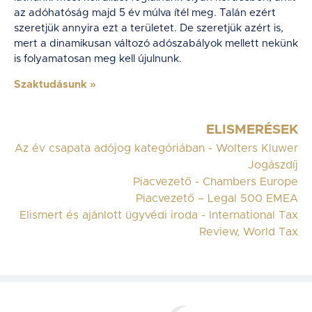
az adóhatóság majd 5 év múlva ítél meg. Talán ezért
szeretjük annyira ezt a területet. De szeretjük azért is,
mert a dinamikusan változó adószabályok mellett nekünk
is folyamatosan meg kell újulnunk.
Szaktudásunk
»
ELISMERÉSEK
Az év csapata adójog kategóriában - Wolters Kluwer
Jogászdíj
Piacvezető - Chambers Europe
Piacvezető – Legal 500 EMEA
Elismert és ajánlott ügyvédi iroda - International Tax
Review, World Tax