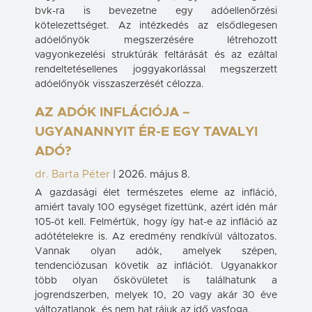
bvk-ra is bevezetne egy adóellenőrzési
kötelezettséget. Az intézkedés az elsődlegesen
adóelőnyök megszerzésére létrehozott
vagyonkezelési struktúrák feltárását és az ezáltal
rendeltetésellenes joggyakorlással megszerzett
adóelőnyök visszaszerzését célozza.
AZ ADÓK INFLÁCIÓJA –
UGYANANNYIT ÉR-E EGY TAVALYI
ADÓ?
dr. Barta Péter
|
2026. május 8.
A gazdasági élet természetes eleme az infláció,
amiért tavaly 100 egységet fizettünk, azért idén már
105-öt kell. Felmértük, hogy így hat-e az infláció az
adótételekre is. Az eredmény rendkívül változatos.
Vannak olyan adók, amelyek szépen,
tendenciózusan követik az inflációt. Ugyanakkor
több olyan őskövületet is találhatunk a
jogrendszerben, melyek 10, 20 vagy akár 30 éve
változatlanok, és nem hat rájuk az idő vasfoga.