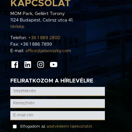
KAPCSOLAT
MOM Park, Gellért Torony
1124 Budapest, Csörsz utca 41.
térkép
Telefon:
+36 1 889 2800
Fax: +36 1 886 7899
E-mail:
office@jalsovszky.com
FELIRATKOZOM A HÍRLEVÉLRE
Elfogadom az
adatvédelmi tájékoztatót.