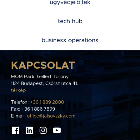
ügyvédjelöltek
tech hub
business operations
KAPCSOLAT
MOM Park, Gellért Torony
1124 Budapest, Csörsz utca 41.
térkép
Telefon:
+36 1 889 2800
Fax: +36 1 886 7899
E-mail:
office@jalsovszky.com