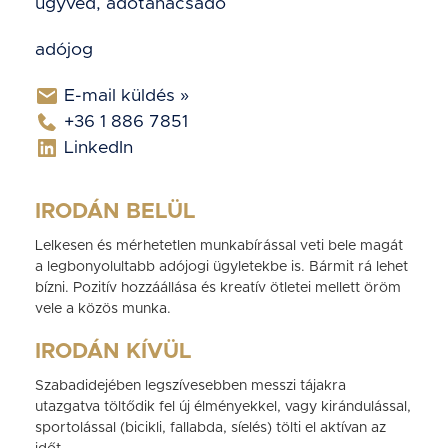
ügyvéd, adótanácsadó
adójog
E-mail küldés »
+36 1 886 7851
LinkedIn
IRODÁN BELÜL
Lelkesen és mérhetetlen munkabírással veti bele magát
a legbonyolultabb adójogi ügyletekbe is. Bármit rá lehet
bízni. Pozitív hozzáállása és kreatív ötletei mellett öröm
vele a közös munka.
IRODÁN KÍVÜL
Szabadidejében legszívesebben messzi tájakra
utazgatva töltődik fel új élményekkel, vagy kirándulással,
sportolással (bicikli, fallabda, síelés) tölti el aktívan az