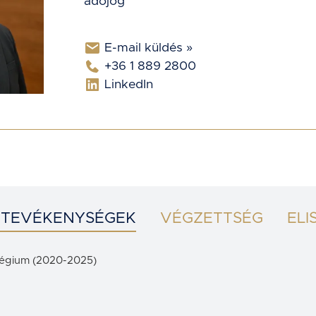
adójog
E-mail küldés »
+36 1 889 2800
LinkedIn
 TEVÉKENYSÉGEK
VÉGZETTSÉG
ELI
llégium (2020-2025)