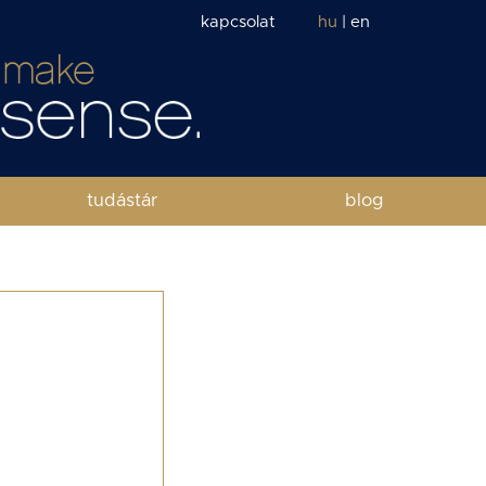
kapcsolat
hu
|
en
tudástár
blog