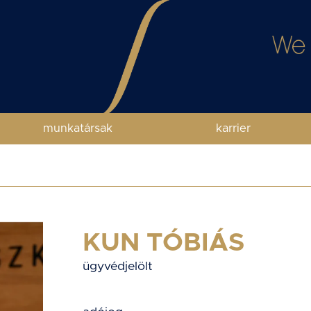
munkatársak
karrier
KUN TÓBIÁS
ügyvédjelölt