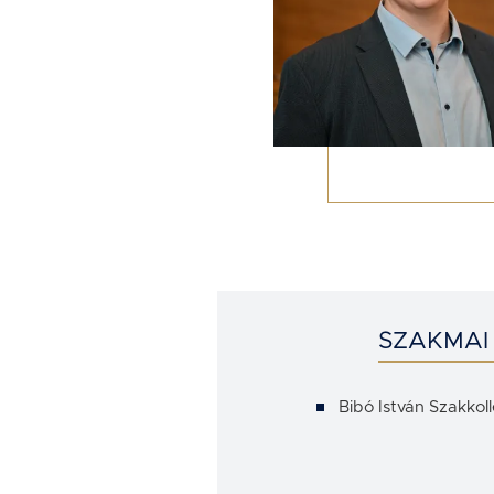
SZAKMAI
Bibó István Szakko