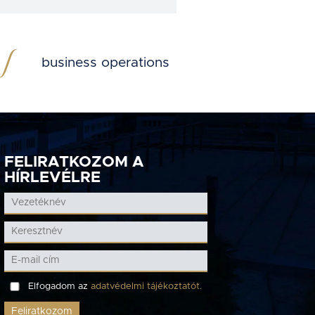
business operations
FELIRATKOZOM A
HÍRLEVÉLRE
Elfogadom az
adatvédelmi tájékoztatót.
Feliratkozom