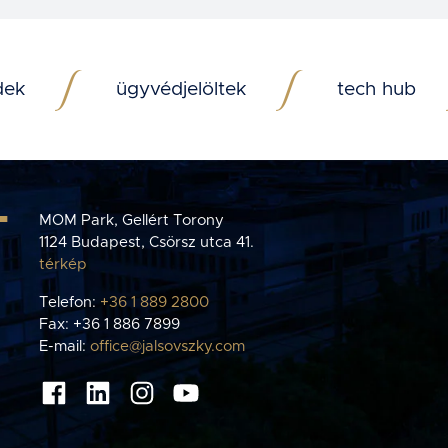
dek
ügyvédjelöltek
tech hub
T
MOM Park, Gellért Torony
1124 Budapest, Csörsz utca 41.
térkép
Telefon:
+36 1 889 2800
Fax: +36 1 886 7899
E-mail:
office@jalsovszky.com