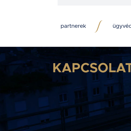
partnerek
ügyvé
KAPCSOLA