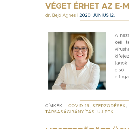
VÉGET ÉRHET AZ E-
dr. Bejó Ágnes
|
2020. JÚNIUS 12.
A haza
kell 
vírus
kifej
tagok
első
elfog
CÍMKÉK:
COVID-19
,
SZERZODÉSEK
,
TÁRSASÁGIRÁNYÍTÁS
,
ÚJ PTK