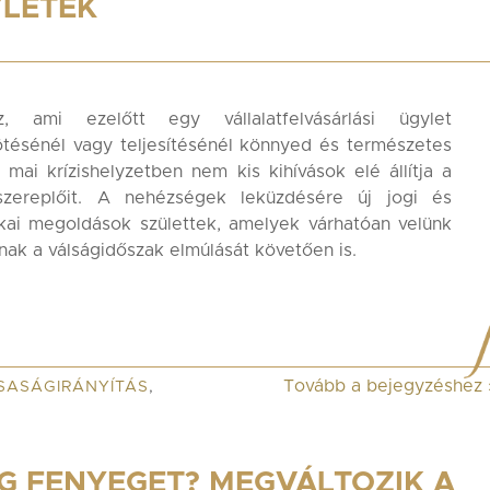
LETEK
z, ami ezelőtt egy vállalatfelvásárlási ügylet
tésénél vagy teljesítésénél könnyed és természetes
a mai krízishelyzetben nem kis kihívások elé állítja a
szereplőit. A nehézségek leküzdésére új jogi és
kai megoldások születtek, amelyek várhatóan velünk
ak a válságidőszak elmúlását követően is.
Tovább a bejegyzéshez
SASÁGIRÁNYÍTÁS
,
G FENYEGET? MEGVÁLTOZIK A