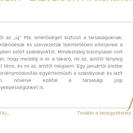
ől az „új” Ptk. lehetőséget biztosít a társaságoknak,
működésük és szervezetük tekintetében eltérjenek a
yben előírt szabályoktól. Mindezidáig bizonytalan volt
n, hogy meddig is ér a takaró, mi az, amitől tényleg
et térni, és mi az, amitől mégsem. Egy januártól életbe
örvénymódosítás egyértelműsíti a szabályokat és lazít
on, növelve ezáltal a társasági jogi
yképességünket is.
Tovább a bejegyzéshez
TAL
,