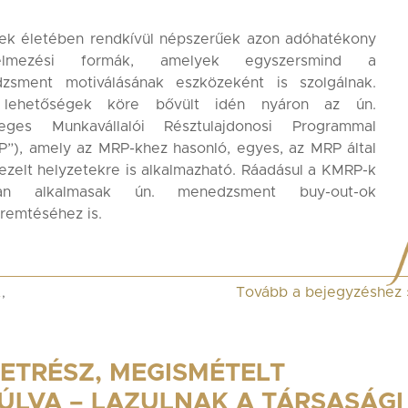
ek életében rendkívül népszerűek azon adóhatékony
delmezési formák, amelyek egyszersmind a
zsment motiválásának eszközeként is szolgálnak.
lehetőségek köre bővült idén nyáron az ún.
leges Munkavállalói Résztulajdonosi Programmal
”), amely az MRP-khez hasonló, egyes, az MRP által
zelt helyzetekre is alkalmazható. Ráadásul a KMRP-k
lóan alkalmasak ún. menedzsment buy-out-ok
remtéséhez is.
Tovább a bejegyzéshez
A
,
LETRÉSZ, MEGISMÉTELT
ÚLVA – LAZULNAK A TÁRSASÁGI