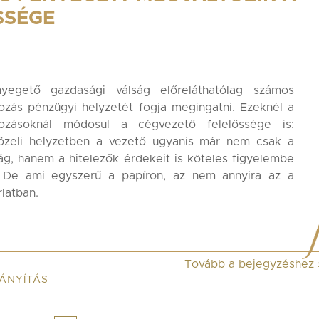
SSÉGE
yegető gazdasági válság előreláthatólag számos
kozás pénzügyi helyzetét fogja megingatni. Ezeknél a
lkozásoknál módosul a cégvezető felelőssége is:
özeli helyzetben a vezető ugyanis már nem csak a
ág, hanem a hitelezők érdekeit is köteles figyelembe
. De ami egyszerű a papíron, az nem annyira az a
latban.
Tovább a bejegyzéshez
ÁNYÍTÁS