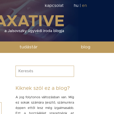
kapcsolat
hu
|
en
tudástár
blog
Kiknek szól ez a blog?
A jog folytonos változásban van. Míg
ez sokak számára ijesztő, számunkra
éppen ettől lesz még izgalmasabb.
Ezt a hozzáállást szeretnénk az