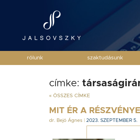
rólunk
szaktudásunk
címke:
társaságirá
« ÖSSZES CÍMKE
MIT ÉR A RÉSZVÉNY
dr. Bejó Ágnes
|
2023. SZEPTEMBER 5.