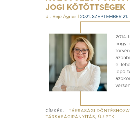
JOGI KÖTÖTTSÉGEK
dr. Bejó Ágnes
|
2021. SZEPTEMBER 21.
2014-t
hogy 
törvén
azonba
el leh
lépő t
azok
versen
CÍMKÉK:
TÁRSASÁGI DÖNTÉSHOZA
TÁRSASÁGIRÁNYÍTÁS
,
ÚJ PTK