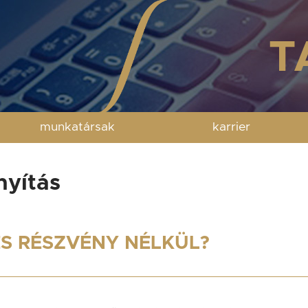
munkatársak
karrier
nyítás
ES RÉSZVÉNY NÉLKÜL?