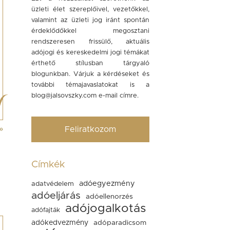
üzleti élet szereplőivel, vezetőkkel,
valamint az üzleti jog iránt spontán
érdeklődőkkel megosztani
rendszeresen frissülő, aktuális
adójogi és kereskedelmi jogi témákat
érthető stílusban tárgyaló
blogunkban. Várjuk a kérdéseket és
további témajavaslatokat is a
blog@jalsovszky.com
e-mail címre.
»
Feliratkozom
Címkék
adóegyezmény
adatvédelem
adóeljárás
adóellenorzés
adójogalkotás
adófajták
adókedvezmény
adóparadicsom