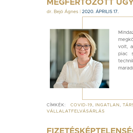
MEGFERTŐZÖTT ÜGY
dr. Bejó Ágnes
|
2020. ÁPRILIS 17.
Minda
megkö
volt, 
piac 
techni
maradn
CÍMKÉK:
COVID-19
,
INGATLAN
,
TÁR
VÁLLALATFELVÁSÁRLÁS
FIZETÉSKÉPTELENSÉ