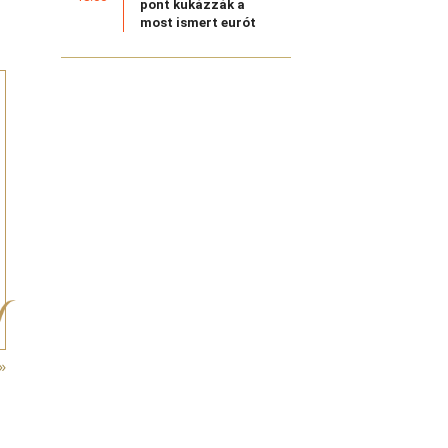
pont kukázzák a
most ismert eurót
»