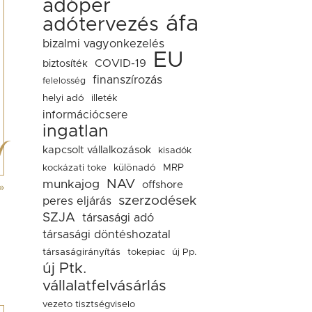
adóper
áfa
adótervezés
bizalmi vagyonkezelés
EU
COVID-19
biztosíték
finanszírozás
felelosség
helyi adó
illeték
információcsere
ingatlan
kapcsolt vállalkozások
kisadók
kockázati toke
különadó
MRP
NAV
munkajog
offshore
»
szerzodések
peres eljárás
SZJA
társasági adó
társasági döntéshozatal
társaságirányítás
tokepiac
új Pp.
új Ptk.
vállalatfelvásárlás
vezeto tisztségviselo