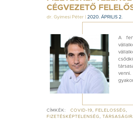
CÉGVEZETŐ FELELŐ
dr. Gyimesi Péter
|
2020. ÁPRILIS 2.
A fen
vállal
válla
csődk
társas
venni
gyakor
CÍMKÉK:
COVID-19
,
FELELOSSÉG
,
FIZETÉSKÉPTELENSÉG
,
TÁRSASÁGIR