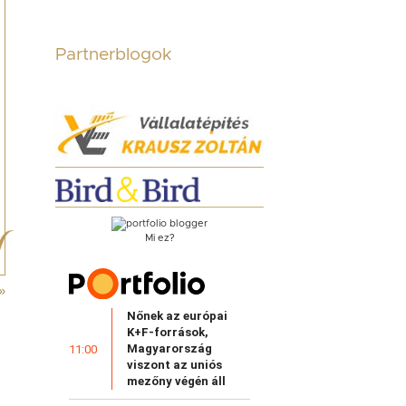
Partnerblogok
Mi ez?
»
Nőnek az európai
K+F-források,
Magyarország
11:00
viszont az uniós
mezőny végén áll