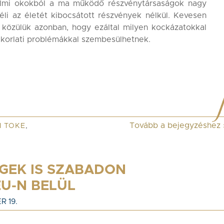
lmi okokból a ma működő részvénytársaságok nagy
éli az életét kibocsátott részvények nélkül. Kevesen
 közülük azonban, hogy ezáltal milyen kockázatokkal
korlati problémákkal szembesülhetnek.
Tovább a bejegyzéshez
I TOKE
,
GEK IS SZABADON
U-N BELÜL
R 19.