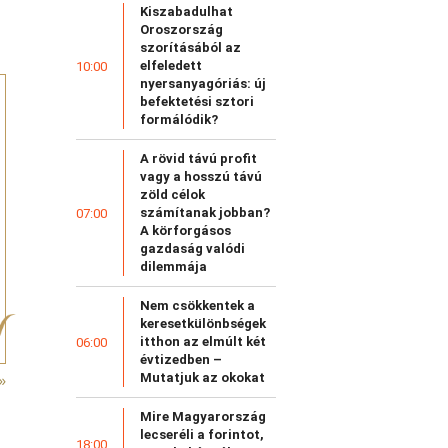
Kiszabadulhat
Oroszország
szorításából az
elfeledett
10:00
nyersanyagóriás: új
befektetési sztori
formálódik?
A rövid távú profit
vagy a hosszú távú
zöld célok
számítanak jobban?
07:00
A körforgásos
gazdaság valódi
dilemmája
Nem csökkentek a
keresetkülönbségek
itthon az elmúlt két
06:00
évtizedben –
Mutatjuk az okokat
»
Mire Magyarország
lecseréli a forintot,
18:00