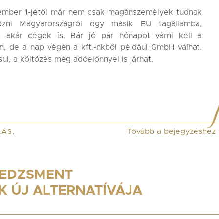
ember 1-jétől már nem csak magánszemélyek tudnak
tözni Magyarországról egy másik EU tagállamba,
 akár cégek is. Bár jó pár hónapot várni kell a
n, de a nap végén a kft.-nkből például GmbH válhat.
ul, a költözés még adóelőnnyel is járhat.
Tovább a bejegyzéshez
LÁS
,
NEDZSMENT
 ÚJ ALTERNATÍVÁJA