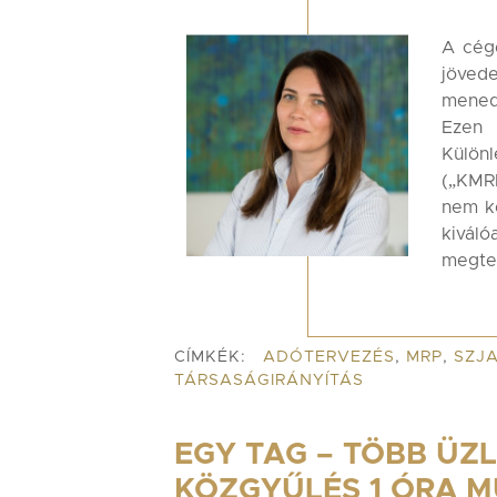
A cég
jöve
mened
Ezen 
Külön
(„KMRP
nem ke
kivá
megte
CÍMKÉK:
ADÓTERVEZÉS
,
MRP
,
SZJ
TÁRSASÁGIRÁNYÍTÁS
EGY TAG – TÖBB ÜZ
KÖZGYŰLÉS 1 ÓRA M