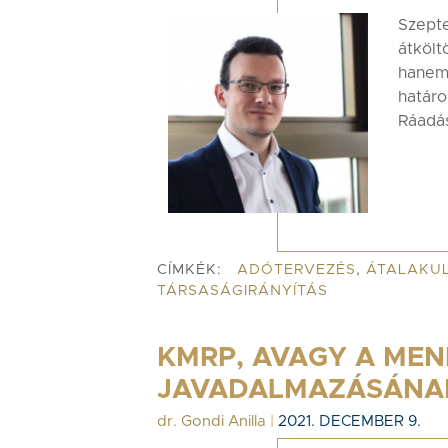
Szept
átköl
hanem
határo
Ráadás
CÍMKÉK:
ADÓTERVEZÉS
,
ÁTALAKU
TÁRSASÁGIRÁNYÍTÁS
KMRP, AVAGY A ME
JAVADALMAZÁSÁNAK
dr. Gondi Anilla
|
2021. DECEMBER 9.