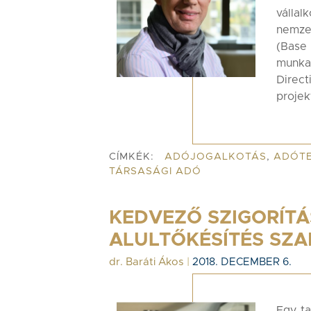
válla
nemzet
(Base
munka
Direc
projek
CÍMKÉK:
ADÓJOGALKOTÁS
,
ADÓT
TÁRSASÁGI ADÓ
KEDVEZŐ SZIGORÍTÁ
ALULTŐKÉSÍTÉS SZA
dr. Baráti Ákos
|
2018. DECEMBER 6.
Egy ta