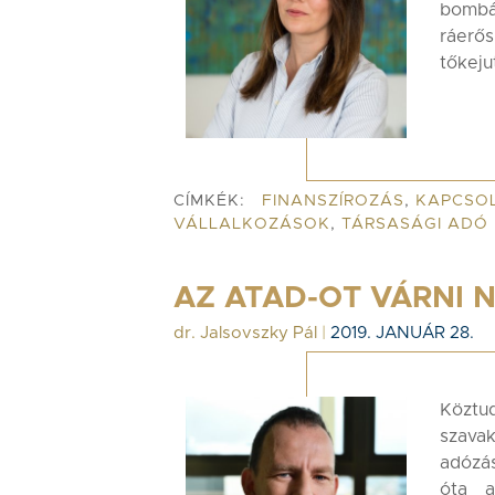
bombát
ráerő
tőkeju
CÍMKÉK:
FINANSZÍROZÁS
,
KAPCSO
VÁLLALKOZÁSOK
,
TÁRSASÁGI ADÓ
AZ ATAD-OT VÁRNI N
dr. Jalsovszky Pál
|
2019. JANUÁR 28.
Köztu
szava
adózá
óta a