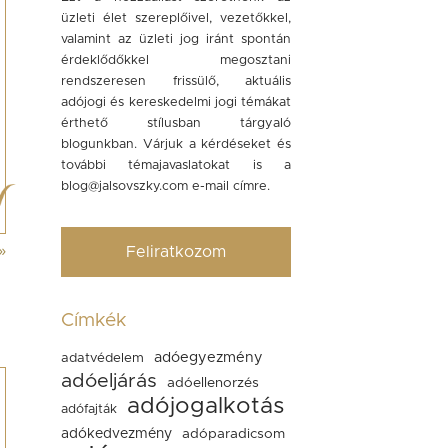
üzleti élet szereplőivel, vezetőkkel,
valamint az üzleti jog iránt spontán
érdeklődőkkel megosztani
rendszeresen frissülő, aktuális
adójogi és kereskedelmi jogi témákat
érthető stílusban tárgyaló
blogunkban. Várjuk a kérdéseket és
további témajavaslatokat is a
blog@jalsovszky.com
e-mail címre.
»
Feliratkozom
Címkék
adóegyezmény
adatvédelem
adóeljárás
adóellenorzés
adójogalkotás
adófajták
adókedvezmény
adóparadicsom