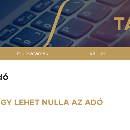
munkatársak
karrier
dó
ÍGY LEHET NULLA AZ ADÓ
.