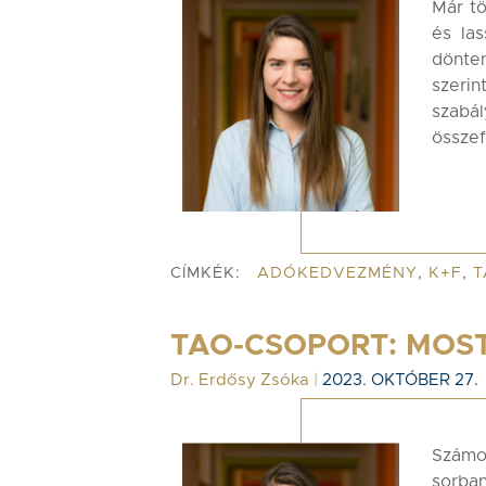
Már tö
és las
dönte
szeri
szabá
összef
CÍMKÉK:
ADÓKEDVEZMÉNY
,
K+F
,
T
TAO-CSOPORT: MOST
Dr. Erdősy Zsóka
|
2023. OKTÓBER 27.
Számos
sorb