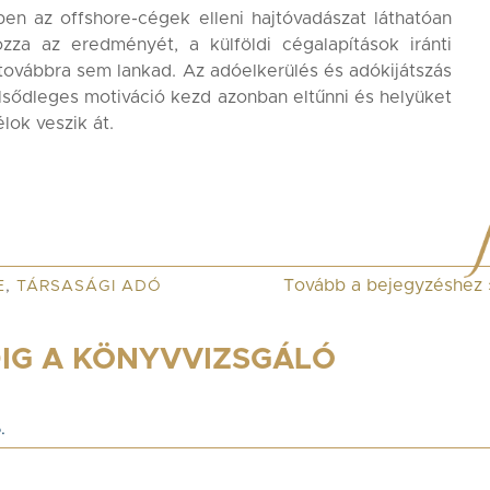
en az offshore-cégek elleni hajtóvadászat láthatóan
zza az eredményét, a külföldi cégalapítások iránti
továbbra sem lankad. Az adóelkerülés és adókijátszás
lsődleges motiváció kezd azonban eltűnni és helyüket
lok veszik át.
Tovább a bejegyzéshez
E
,
TÁRSASÁGI ADÓ
IG A KÖNYVVIZSGÁLÓ
.