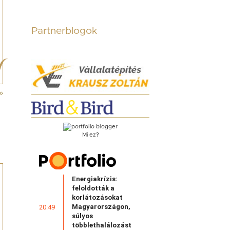
Partnerblogok
»
Mi ez?
Energiakrízis:
feloldották a
korlátozásokat
Magyarországon,
20:49
súlyos
többlethalálozást