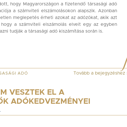
ott, hogy Magyarországon a fizetendő társasági adó
ációja a számviteli elszámolásokon alapszik. Azonban
etlen meglepetés érheti azokat az adózókat, akik azt
, hogy a számviteli elszámolás elveit egy az egyben
azni tudják a társasági adó kiszámítása során is.
Tovább a bejegyzéshez
SASÁGI ADÓ
EM VESZTEK EL A
ŐK ADÓKEDVEZMÉNYEI
.