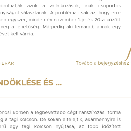
órolhatják azok a vállalkozások, akik csoportos
nyiságot választanak. A probléma csak az, hogy erre
en egyszer, minden év november 1-je és 20-a között
k meg a lehetőség. Márpedig aki lemarad, annak egy
évet kell várnia.
Tovább a bejegyzéshez
FERÁR
NDÖKLÉSE ÉS …
onosi körben a legbevettebb cégfinanszírozási forma
eg a tagi kölcsön. De sokan elfelejtik, akármennyire is
erű egy tagi kölcsön nyújtása, az több időzített