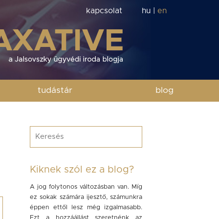
kapcsolat
hu
|
en
tudástár
blog
Kiknek szól ez a blog?
A jog folytonos változásban van. Míg
ez sokak számára ijesztő, számunkra
éppen ettől lesz még izgalmasabb.
Ezt a hozzáállást szeretnénk az