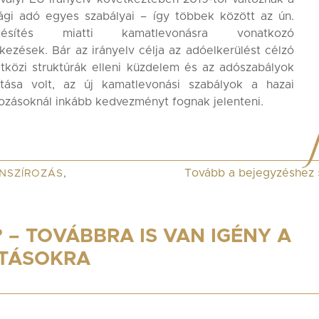
ági adó egyes szabályai – így többek között az ún.
tőkésítés miatti kamatlevonásra vonatkozó
kezések. Bár az irányelv célja az adóelkerülést célzó
közi struktúrák elleni küzdelem és az adószabályok
rítása volt, az új kamatlevonási szabályok a hazai
kozásoknál inkább kedvezményt fognak jelenteni.
Tovább a bejegyzéshez
NSZÍROZÁS
,
 – TOVÁBBRA IS VAN IGÉNY A
ÍTÁSOKRA