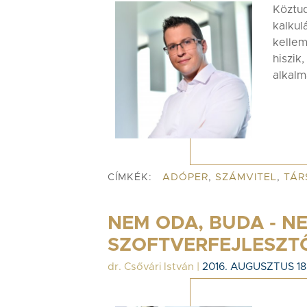
Köztud
kalkul
kellem
hiszik
alkalm
CÍMKÉK:
ADÓPER
,
SZÁMVITEL
,
TÁR
NEM ODA, BUDA - N
SZOFTVERFEJLESZT
dr. Csővári István
|
2016. AUGUSZTUS 18