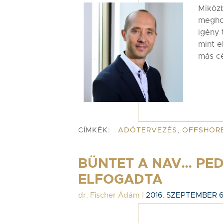
Miközb
megho
igény 
mint e
más cé
CÍMKÉK:
ADÓTERVEZÉS
,
OFFSHOR
BÜNTET A NAV… PED
ELFOGADTA
dr. Fischer Ádám
|
2016. SZEPTEMBER 6