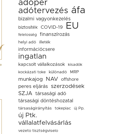
adóper
áfa
adótervezés
bizalmi vagyonkezelés
EU
COVID-19
biztosíték
finanszírozás
felelosség
helyi adó
illeték
információcsere
ingatlan
»
kapcsolt vállalkozások
kisadók
kockázati toke
különadó
MRP
NAV
munkajog
offshore
szerzodések
peres eljárás
SZJA
társasági adó
társasági döntéshozatal
társaságirányítás
tokepiac
új Pp.
új Ptk.
vállalatfelvásárlás
vezeto tisztségviselo