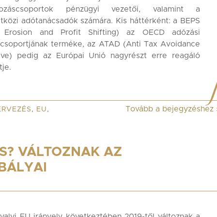
lkozáscsoportok pénzügyi vezetői, valamint a
közi adótanácsadók számára. Kis háttérként: a BEPS
 Erosion and Profit Shifting) az OECD adózási
csoportjának terméke, az ATAD (Anti Tax Avoidance
tive) pedig az Európai Unió nagyrészt erre reagáló
tje.
Tovább a bejegyzéshez
ERVEZÉS
,
EU
,
S? VÁLTOZNAK AZ
BÁLYAI
valyi EU irányelv következtében 2019-től változnak a