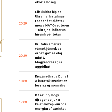
okoz a hőség
Elitklubba lép be
Ukrajna, hatalmas
robbanást előztek
20:29
meg a NATO repterén
– Ukrajnai háborús
híreink pénteken
Brutális amerikai
vámok jönnek az
orosz gáz és olaj
20:29
»
miatt,
Magyarország is
aggódhat
Kiszáradhat a Duna?
A kutatók szerint ez
18:00
lesz az új normális
Itt az idő, hogy
újragondoljuk a
17:00
kelet-közép-európai
energiareflexeinket