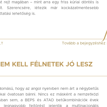
 rejt magában – mint arra egy friss kúriai döntés is
sít. Szerencsére, létezik már kockázatmentesebb
ttatási lehetőség is.
Tovább a bejegyzéshez
LT
EM KELL FÉLNETEK JÓ LESZ
domású, hogy az angol nyelvben nem árt a négybetűs
kkal óvatosan bánni. Nincs ez másként a nemzetközi
sban sem, a BEPS és ATAD betűkombinációk évek
 legnagyobb fejtörést jelentik a multinacionális