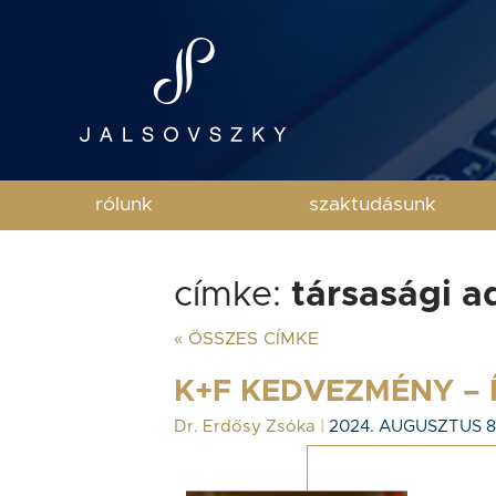
rólunk
szaktudásunk
címke:
társasági a
« ÖSSZES CÍMKE
K+F KEDVEZMÉNY – 
Dr. Erdősy Zsóka
|
2024. AUGUSZTUS 8