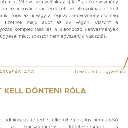
bb mint fél éve van velünk az új K+F adókedvezmény
san az innovációban érdekelt vállalkozóknak el kell
niük, hogy az új vagy a régi adókedvezmény-csomag
nt fizetnek majd adót az év végén. Viszont a
lyozás komplexitása és a különböző kedvezmények
üggései miatt sokszor nem egyszerű a választás.
Tovább a bejegyzéshez
ÁRSASÁGI ADÓ
 KELL DÖNTENI RÓLA
 adminisztratív terhet elkerülhetnek, így nem utolsó
an a transzferárazási kötelezettséget is