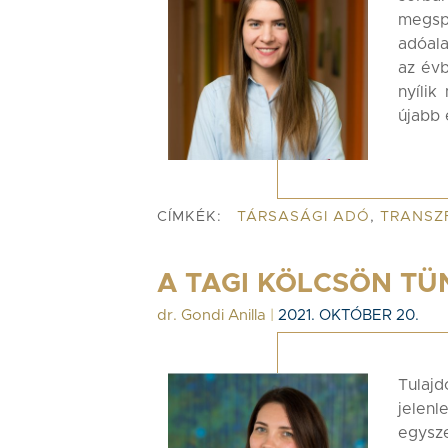
megsp
adóala
az évb
nyíli
újabb 
CÍMKÉK:
TÁRSASÁGI ADÓ
,
TRANSZ
A TAGI KÖLCSÖN TÜ
dr. Gondi Anilla
|
2021. OKTÓBER 20.
Tulajd
jelenl
egysz