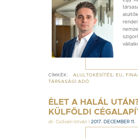
társas
alul
rendel
nemzet
szigo
vállal
CÍMKÉK:
ALULTOKÉSÍTÉS
,
EU
,
FINA
TÁRSASÁGI ADÓ
ÉLET A HALÁL UTÁN?
KÜLFÖLDI CÉGALAP
dr. Csővári István
|
2017. DECEMBER 11.