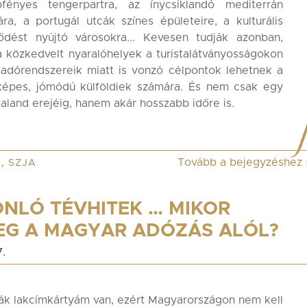
fényes tengerpartra, az ínycsiklandó mediterrán
ra, a portugál utcák színes épületeire, a kulturális
tődést nyújtó városokra... Kevesen tudják azonban,
 közkedvelt nyaralóhelyek a turistalátványosságokon
 adórendszereik miatt is vonzó célpontok lehetnek a
őképes, jómódú külföldiek számára. És nem csak egy
kaland erejéig, hanem akár hosszabb időre is.
Tovább a bejegyzéshez
K
,
SZJA
ONLÓ TÉVHITEK … MIKOR
EG A MAGYAR ADÓZÁS ALÓL?
.
ák lakcímkártyám van, ezért Magyarországon nem kell