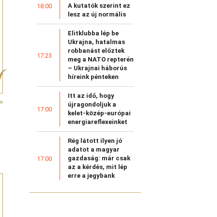
A kutatók szerint ez
18:00
lesz az új normális
Elitklubba lép be
Ukrajna, hatalmas
robbanást előztek
17:23
meg a NATO repterén
– Ukrajnai háborús
híreink pénteken
Itt az idő, hogy
»
újragondoljuk a
17:00
kelet-közép-európai
energiareflexeinket
Rég látott ilyen jó
adatot a magyar
gazdaság: már csak
17:00
az a kérdés, mit lép
erre a jegybank