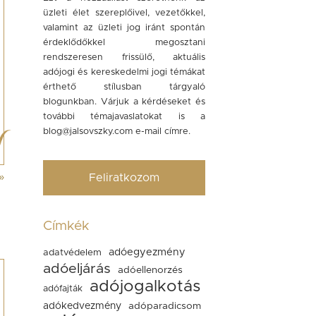
üzleti élet szereplőivel, vezetőkkel,
valamint az üzleti jog iránt spontán
érdeklődőkkel megosztani
rendszeresen frissülő, aktuális
adójogi és kereskedelmi jogi témákat
érthető stílusban tárgyaló
blogunkban. Várjuk a kérdéseket és
további témajavaslatokat is a
blog@jalsovszky.com
e-mail címre.
»
Feliratkozom
Címkék
adóegyezmény
adatvédelem
adóeljárás
adóellenorzés
adójogalkotás
adófajták
adókedvezmény
adóparadicsom