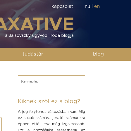
kapcsolat
hu
|
en
tudástár
blog
Kiknek szól ez a blog?
A jog folytonos változásban van. Míg
ez sokak számára ijesztő, számunkra
éppen ettől lesz még izgalmasabb.
Ezt a hozzáállást szeretnénk az