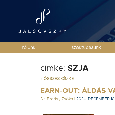
rólunk
szaktudásunk
címke:
SZJA
« ÖSSZES CÍMKE
EARN-OUT: ÁLDÁS V
Dr. Erdősy Zsóka
|
2024. DECEMBER 10