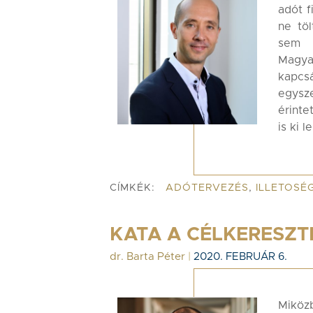
adót f
ne töl
sem 
Magyar
kapc
egysze
érinte
is ki 
CÍMKÉK:
ADÓTERVEZÉS
,
ILLETOSÉ
KATA A CÉLKERESZT
dr. Barta Péter
|
2020. FEBRUÁR 6.
Miköz