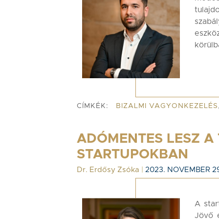
tulaj
szabá
eszkö
körülb
CÍMKÉK:
BIZALMI VAGYONKEZELÉS
ADÓMENTES LESZ A
STARTUPOKBAN
Dr. Erdősy Zsóka
|
2023. NOVEMBER 29
A star
Jövő 