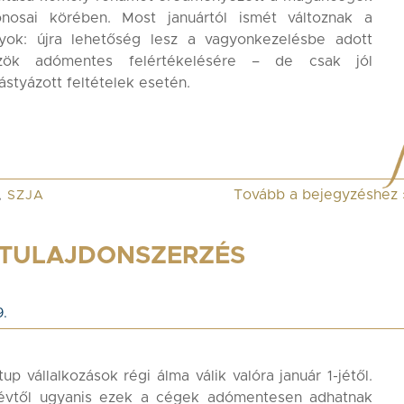
donosai körében. Most januártól ismét változnak a
lyok: újra lehetőség lesz a vagyonkezelésbe adott
zök adómentes felértékelésére – de csak jól
ástyázott feltételek esetén.
Tovább a bejegyzéshez
,
SZJA
 TULAJDONSZERZÉS
.
tup vállalkozások régi álma válik valóra január 1-jétől.
évtől ugyanis ezek a cégek adómentesen adhatnak