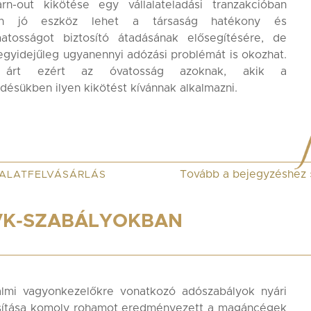
rn-out kikötése egy vállalateladási tranzakcióban
on jó eszköz lehet a társaság hatékony és
matosságot biztosító átadásának elősegítésére, de
egyidejűleg ugyanennyi adózási problémát is okozhat.
árt ezért az óvatosság azoknak, akik a
désükben ilyen kikötést kívánnak alkalmazni.
Tovább a bejegyzéshez
ALATFELVÁSÁRLÁS
VK-SZABÁLYOKBAN
almi vagyonkezelőkre vonatkozó adószabályok nyári
ítása komoly rohamot eredményezett a magáncégek