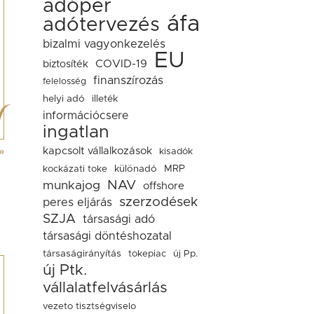
adóper
áfa
adótervezés
bizalmi vagyonkezelés
EU
COVID-19
biztosíték
finanszírozás
felelosség
helyi adó
illeték
információcsere
ingatlan
»
kapcsolt vállalkozások
kisadók
kockázati toke
különadó
MRP
NAV
munkajog
offshore
szerzodések
peres eljárás
SZJA
társasági adó
társasági döntéshozatal
társaságirányítás
tokepiac
új Pp.
új Ptk.
vállalatfelvásárlás
vezeto tisztségviselo