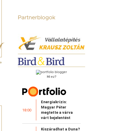
Partnerblogok
»
Mi ez?
Energiakrízis:
Magyar Péter
18:00
megtette a várva
várt bejelentést
Kiszáradhat a Duna?