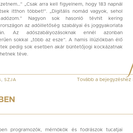
izetnem…” „Csak arra kell figyelnem, hogy 183 napnál
tsek itthon többet!”. „Digitális nomád vagyok, sehol
adózom.” Nagyon sok hasonló tévhit kering
országon az adóilletőség szabályai és joggyakorlata
sán. Az adószabályozásoknak ennél azonban
rűen sokkal „több az esze”. A hamis illúziókban élő
ttek pedig sok esetben akár büntetőjogi kockázatnak
lehetnek téve.
Tovább a bejegyzéshez
G
,
SZJA
BEN
ben programozók, mérnökök és fodrászok tucatjai