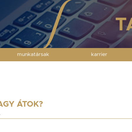
munkatársak
karrier
AGY ÁTOK?
.