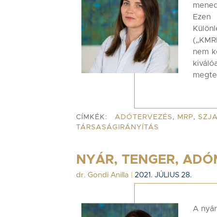
mened
Ezen 
Külön
(„KMRP
nem ke
kivá
megte
CÍMKÉK:
ADÓTERVEZÉS
,
MRP
,
SZJ
TÁRSASÁGIRÁNYÍTÁS
NYÁR, TENGER, AD
dr. Gondi Anilla
|
2021. JÚLIUS 28.
A nyár