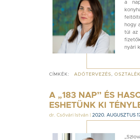
a nap
konyhá
feltöl
hogy a
túl az
fizet
nyári 
CÍMKÉK:
ADÓTERVEZÉS
,
OSZTALÉ
A „183 NAP” ÉS HAS
ESHETÜNK KI TÉNYL
dr. Csővári István
|
2020. AUGUSZTUS 17
„Szlov