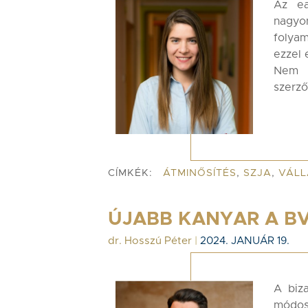
Az ea
nagy
folya
ezzel 
Nem 
szerző
CÍMKÉK:
ÁTMINŐSÍTÉS
,
SZJA
,
VÁLL
ÚJABB KANYAR A B
dr. Hosszú Péter
|
2024. JANUÁR 19.
A biz
módos