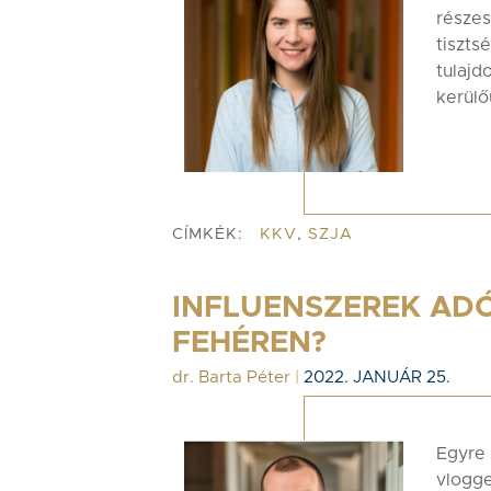
rész
tiszt
tulaj
kerülő
CÍMKÉK:
KKV
,
SZJA
INFLUENSZEREK ADÓ
FEHÉREN?
dr. Barta Péter
|
2022. JANUÁR 25.
Egyre
vlogg