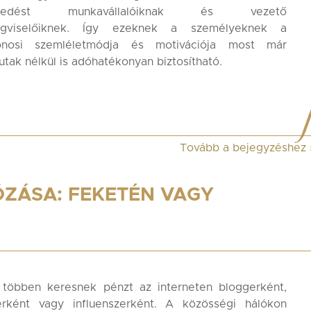
esedést munkavállalóiknak és vezető
ségviselőiknek. Így ezeknek a személyeknek a
donosi szemléletmódja és motivációja most már
utak nélkül is adóhatékonyan biztosítható.
Tovább a bejegyzéshez
ZÁSA: FEKETÉN VAGY
 többen keresnek pénzt az interneten bloggerként,
erként vagy influenszerként. A közösségi hálókon