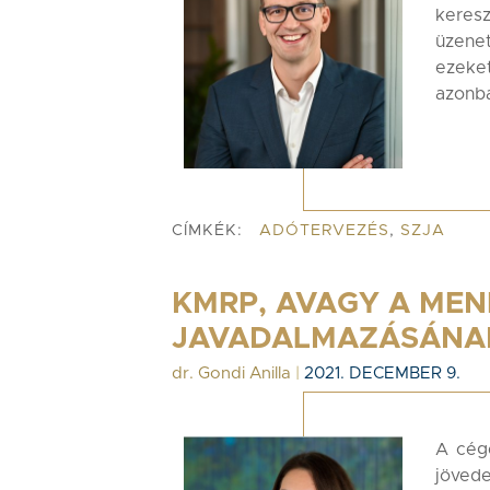
keres
üzene
ezeke
azonba
CÍMKÉK:
ADÓTERVEZÉS
,
SZJA
KMRP, AVAGY A ME
JAVADALMAZÁSÁNAK
dr. Gondi Anilla
|
2021. DECEMBER 9.
A cég
jöve