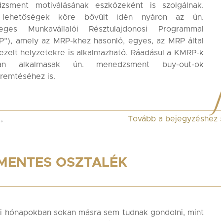
zsment motiválásának eszközeként is szolgálnak.
lehetőségek köre bővült idén nyáron az ún.
leges Munkavállalói Résztulajdonosi Programmal
”), amely az MRP-khez hasonló, egyes, az MRP által
zelt helyzetekre is alkalmazható. Ráadásul a KMRP-k
lóan alkalmasak ún. menedzsment buy-out-ok
remtéséhez is.
Tovább a bejegyzéshez
A
,
ÓMENTES OSZTALÉK
i hónapokban sokan másra sem tudnak gondolni, mint