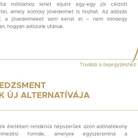
ztül milliókhoz lehet eljutni egy-egy jól célzott
ttel, amely komoly jövedelmet is hozhat. Az adózás
t a jövedelmeket sem kerüli el – nem mindegy
n, hogyan adózunk utánuk.
Tovább a bejegyzéshez
NEDZSMENT
 ÚJ ALTERNATÍVÁJA
ek életében rendkívül népszerűek azon adóhatékony
delmezési formák, amelyek egyszersmind a