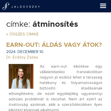
címke:
átminosítés
« ÖSSZES CÍMKE
EARN-OUT: ÁLDÁS VAGY ÁTOK?
2024. DECEMBER 10.
Dr. Erdősy Zsóka
Az earn-out kikötése egy
vállalateladási tranzakcióban
nagyon jó eszköz lehet a társaság
hatékony és folyamatosságot
biztosító átadásának
elősegítésére, de ezzel egyidejűleg ugyanennyi
adózási problémát is okozhat. Nem árt ezért az
óvatosság azoknak, akik a szerződésükben ilyen
kikötést kívánnak alkalmazni.