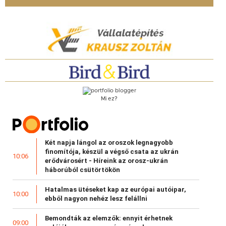
Mi ez?
Két napja lángol az oroszok legnagyobb
finomítója, készül a végső csata az ukrán
10:06
erődvárosért - Híreink az orosz-ukrán
háborúból csütörtökön
Hatalmas ütéseket kap az európai autóipar,
10:00
ebből nagyon nehéz lesz felállni
Bemondták az elemzők: ennyit érhetnek
09:00