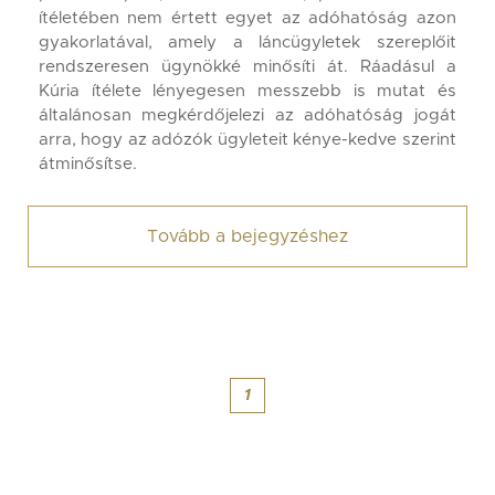
ítéletében nem értett egyet az adóhatóság azon
gyakorlatával, amely a láncügyletek szereplőit
rendszeresen ügynökké minősíti át. Ráadásul a
Kúria ítélete lényegesen messzebb is mutat és
általánosan megkérdőjelezi az adóhatóság jogát
arra, hogy az adózók ügyleteit kénye-kedve szerint
átminősítse.
Tovább a bejegyzéshez
1