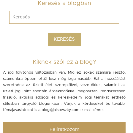
Keresés a blogban
Kiknek szól ez a blog?
A jog folytonos változásban van. Míg ez sokak számára ijesztő,
számunkra éppen ettől lesz még izgalmasabb. Ezt a hozzáállást
szeretnénk az üzleti élet szereplőivel, vezetőkkel, valamint az
üzleti jog iránt spontán érdeklődőkkel megosztani rendszeresen
frissülő, aktuális adójogi és kereskedelmi jogi témákat érthető
stílusban tárgyaló blogunkban. Várjuk a kérdéseket és további
témajavaslatokat is a
blog@jalsovszky.com
e-mail címre.
Feliratkozom