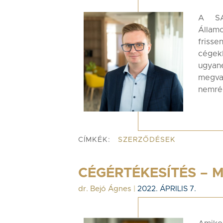
A SAF
Állam
friss
cégek
ugyan
megval
nemrég
CÍMKÉK:
SZERZŐDÉSEK
CÉGÉRTÉKESÍTÉS – M
dr. Bejó Ágnes
|
2022. ÁPRILIS 7.