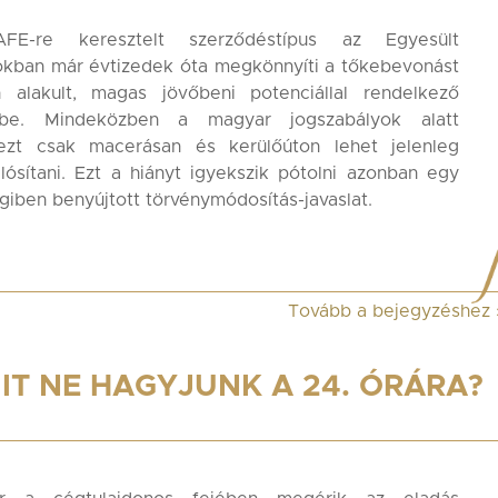
E-re keresztelt szerződéstípus az Egyesült
okban már évtizedek óta megkönnyíti a tőkebevonást
en alakult, magas jövőbeni potenciállal rendelkező
be. Mindeközben a magyar jogszabályok alatt
ezt csak macerásan és kerülőúton lehet jelenleg
ósítani. Ezt a hiányt igyekszik pótolni azonban egy
iben benyújtott törvénymódosítás-javaslat.
Tovább a bejegyzéshez
IT NE HAGYJUNK A 24. ÓRÁRA?