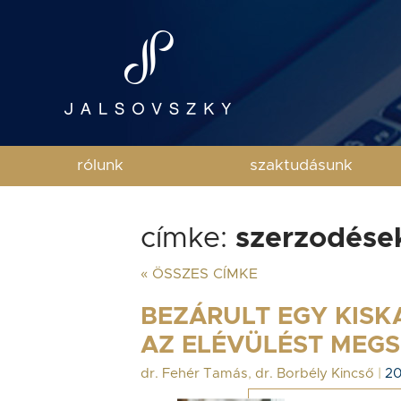
rólunk
szaktudásunk
címke:
szerzodése
« ÖSSZES CÍMKE
BEZÁRULT EGY KISK
AZ ELÉVÜLÉST MEG
dr. Fehér Tamás
,
dr. Borbély Kincső
|
20