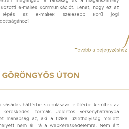
ezetten megengedi a társaság és a magánszemély
 közötti e-mailes kommunikációt. Lehet, hogy ez az
 lépés az e-mailek szélesebb körű jogi
adottságához?
Tovább a bejegyzéshez
– GÖRÖNGYÖS ÚTON
i vásárlás háttérbe szorulásával előtérbe kerültek az
e kereskedési formák. Jelentős versenyhátrányba
et manapság az, aki a fizikai üzlethelyiség mellett
helyett nem áll rá a webkereskedelemre. Nem árt