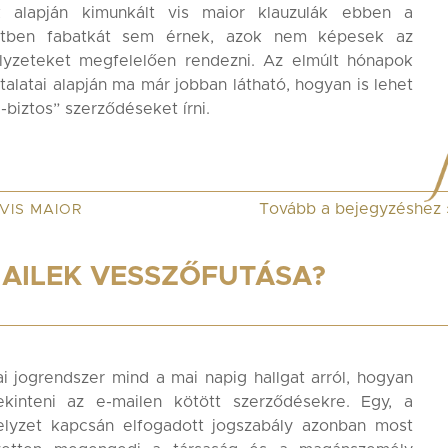
k alapján kimunkált vis maior klauzulák ebben a
etben fabatkát sem érnek, azok nem képesek az
elyzeteket megfelelően rendezni. Az elmúlt hónapok
talatai alapján ma már jobban látható, hogyan is lehet
-biztos” szerződéseket írni.
Tovább a bejegyzéshez
VIS MAIOR
MAILEK VESSZŐFUTÁSA?
i jogrendszer mind a mai napig hallgat arról, hogyan
tekinteni az e-mailen kötött szerződésekre. Egy, a
helyzet kapcsán elfogadott jogszabály azonban most