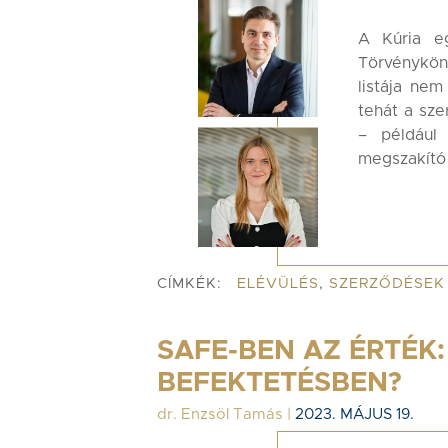
A Kúria eg
Törvénykö
listája nem
tehát a sz
– például 
megszakító 
CÍMKÉK:
ELÉVÜLÉS
,
SZERZŐDÉSEK
SAFE-BEN AZ ÉRTÉK:
BEFEKTETÉSBEN?
dr. Enzsöl Tamás
|
2023. MÁJUS 19.