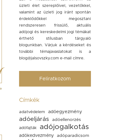
üzleti élet szereplőivel, vezetőkkel,
valamint az üzleti jog iránt spontán
érdeklődőkkel megosztani
rendszeresen frissülő, aktuális
adójogi és kereskedelmi jogi témákat
érthető stílusban tárgyaló
blogunkban. Várjuk a kérdéseket és
további témajavaslatokat is a
blog@jalsovszky.com
e-mail címre.
Feliratkozom
»
Címkék
adóegyezmény
adatvédelem
adóeljárás
adóellenorzés
adójogalkotás
adófajták
adókedvezmény
adóparadicsom