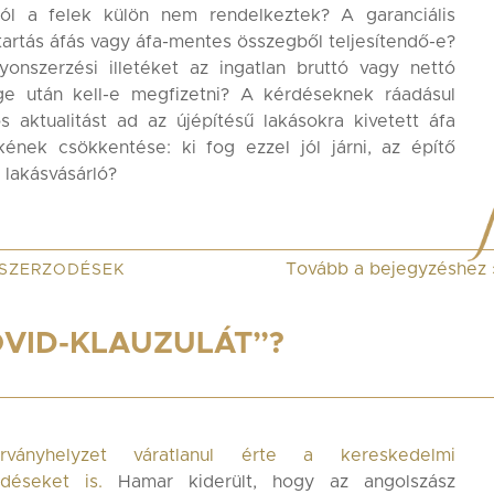
ról a felek külön nem rendelkeztek? A garanciális
tartás áfás vagy áfa-mentes összegből teljesítendő-e?
onszerzési illetéket az ingatlan bruttó vagy nettó
ge után kell-e megfizetni? A kérdéseknek ráadásul
s aktualitást ad az újépítésű lakásokra kivetett áfa
ének csökkentése: ki fog ezzel jól járni, az építő
 lakásvásárló?
Tovább a bejegyzéshez
SZERZODÉSEK
OVID-KLAUZULÁT”?
ványhelyzet váratlanul érte a kereskedelmi
ődéseket is.
Hamar kiderült, hogy az angolszász