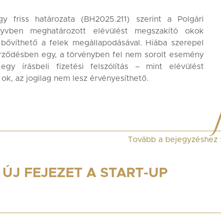
y friss határozata (BH2025.211) szerint a Polgári
nyvben meghatározott elévülést megszakító okok
 bővíthető a felek megállapodásával. Hiába szerepel
erződésben egy, a törvényben fel nem sorolt esemény
egy írásbeli fizetési felszólítás – mint elévülést
ok, az jogilag nem lesz érvényesíthető.
Tovább a bejegyzéshez
 ÚJ FEJEZET A START-UP