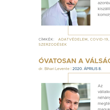
azonb
kiszá
komoly
CÍMKÉK:
ADATVÉDELEM
,
COVID-19
SZERZODÉSEK
ÓVATOSAN A VÁLSÁG
dr. Bihari Levente
|
2020. ÁPRILIS 8.
Az e
válla
néhán
megté
maguk