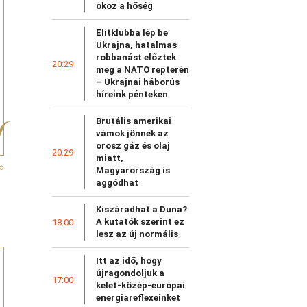
okoz a hőség
Elitklubba lép be
Ukrajna, hatalmas
robbanást előztek
20:29
meg a NATO repterén
– Ukrajnai háborús
híreink pénteken
Brutális amerikai
vámok jönnek az
orosz gáz és olaj
20:29
miatt,
»
Magyarország is
aggódhat
Kiszáradhat a Duna?
A kutatók szerint ez
18:00
lesz az új normális
Itt az idő, hogy
újragondoljuk a
17:00
kelet-közép-európai
energiareflexeinket