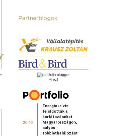
Partnerblogok
»
Mi ez?
Energiakrízis:
feloldották a
korlátozásokat
Magyarországon,
20:49
súlyos
többlethalálozást