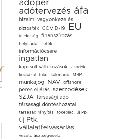
adóper
áfa
adótervezés
bizalmi vagyonkezelés
EU
COVID-19
biztosíték
finanszírozás
felelosség
helyi adó
illeték
információcsere
ingatlan
kapcsolt vállalkozások
kisadók
kockázati toke
különadó
MRP
NAV
munkajog
offshore
»
szerzodések
peres eljárás
SZJA
társasági adó
társasági döntéshozatal
társaságirányítás
tokepiac
új Pp.
új Ptk.
vállalatfelvásárlás
vezeto tisztségviselo