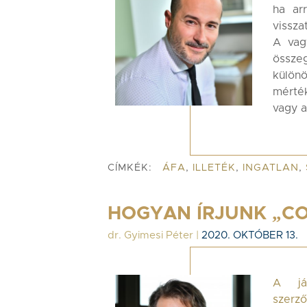
ha ar
vissza
A vagy
össze
különö
mérték
vagy a
CÍMKÉK:
ÁFA
,
ILLETÉK
,
INGATLAN
,
HOGYAN ÍRJUNK „C
dr. Gyimesi Péter
|
2020. OKTÓBER 13.
A jár
szerz