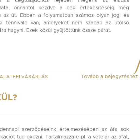
r a cégtulajdonos fejében megérik az eladás
lata, onnantól kezdve a cég értékesítéséig még
ú az út. Ebben a folyamatban számos olyan jogi és
si tennivaló van, amelyeket nem szabad az utolsó
atra hagyni. Ezek közül gyűjtöttünk össze párat.
Tovább a bejegyzéshez
ALATFELVÁSÁRLÁS
KÜL?
dennapi szerződéseink értelmezésében az áfa sok
kációt tud okozni. Tartalmazza-e pl. a vételár az áfát,