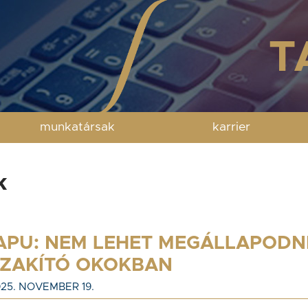
munkatársak
karrier
k
APU: NEM LEHET MEGÁLLAPODN
SZAKÍTÓ OKOKBAN
25. NOVEMBER 19.