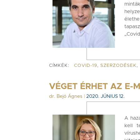
mintá
helyz
életh
tapasz
„Covid
CÍMKÉK:
COVID-19
,
SZERZODÉSEK
,
VÉGET ÉRHET AZ E-
dr. Bejó Ágnes
|
2020. JÚNIUS 12.
A haza
kell 
vírus