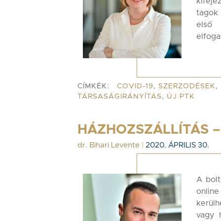
kifej
tagok
első
elfog
CÍMKÉK:
COVID-19
,
SZERZODÉSEK
,
TÁRSASÁGIRÁNYÍTÁS
,
ÚJ PTK
HÁZHOZSZÁLLÍTÁS 
dr. Bihari Levente
|
2020. ÁPRILIS 30.
A bolt
onlin
kerülh
vagy 