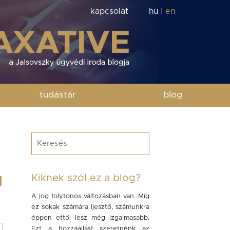
kapcsolat
hu
|
en
tudástár
blog
Kiknek szól ez a blog?
I
A jog folytonos változásban van. Míg
ez sokak számára ijesztő, számunkra
éppen ettől lesz még izgalmasabb.
Ezt a hozzáállást szeretnénk az