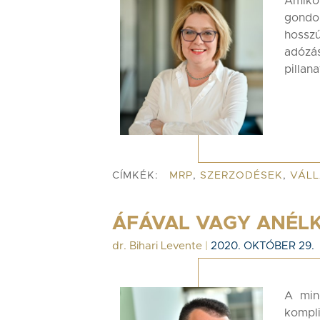
Amiko
gondo
hossz
adózá
pillan
CÍMKÉK:
MRP
,
SZERZODÉSEK
,
VÁLL
ÁFÁVAL VAGY ANÉL
dr. Bihari Levente
|
2020. OKTÓBER 29.
A min
kompli