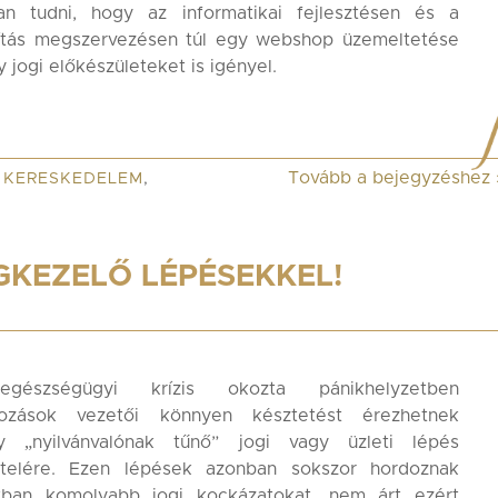
an tudni, hogy az informatikai fejlesztésen és a
llítás megszervezésen túl egy webshop üzemeltetése
 jogi előkészületeket is igényel.
Tovább a bejegyzéshez
,
KERESKEDELEM
,
KEZELŐ LÉPÉSEKKEL!
gészségügyi krízis okozta pánikhelyzetben
lkozások vezetői könnyen késztetést érezhetnek
y „nyilvánvalónak tűnő” jogi vagy üzleti lépés
telére. Ezen lépések azonban sokszor hordoznak
ban komolyabb jogi kockázatokat, nem árt ezért