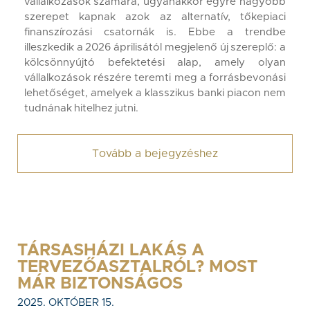
vállalkozások számára, ugyanakkor egyre nagyobb
szerepet kapnak azok az alternatív, tőkepiaci
finanszírozási csatornák is. Ebbe a trendbe
illeszkedik a 2026 áprilisától megjelenő új szereplő: a
kölcsönnyújtó befektetési alap, amely olyan
vállalkozások részére teremti meg a forrásbevonási
lehetőséget, amelyek a klasszikus banki piacon nem
tudnának hitelhez jutni.
Tovább a bejegyzéshez
TÁRSASHÁZI LAKÁS A
TERVEZŐASZTALRÓL? MOST
MÁR BIZTONSÁGOS
2025. OKTÓBER 15.