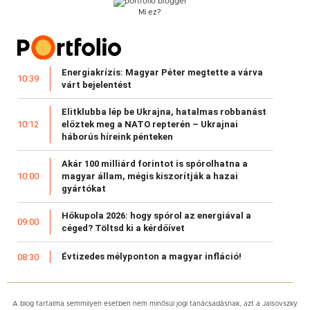
Mi ez?
Energiakrízis: Magyar Péter megtette a várva
10:39
várt bejelentést
Elitklubba lép be Ukrajna, hatalmas robbanást
előztek meg a NATO repterén – Ukrajnai
10:12
háborús híreink pénteken
Akár 100 milliárd forintot is spórolhatna a
magyar állam, mégis kiszorítják a hazai
10:00
gyártókat
Hőkupola 2026: hogy spórol az energiával a
09:00
céged? Töltsd ki a kérdőívet
Évtizedes mélyponton a magyar infláció!
08:30
A blog tartalma semmilyen esetben nem minősül jogi tanácsadásnak, azt a Jalsovszky