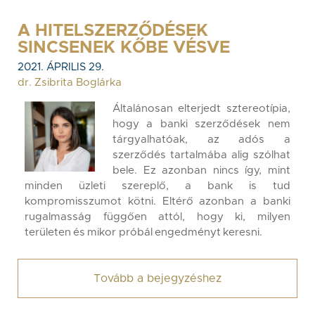
A HITELSZERZŐDÉSEK
SINCSENEK KŐBE VÉSVE
2021. ÁPRILIS 29.
dr. Zsibrita Boglárka
Általánosan elterjedt sztereotípia,
hogy a banki szerződések nem
tárgyalhatóak, az adós a
szerződés tartalmába alig szólhat
bele. Ez azonban nincs így, mint
minden üzleti szereplő, a bank is tud
kompromisszumot kötni. Eltérő azonban a banki
rugalmasság függően attól, hogy ki, milyen
területen és mikor próbál engedményt keresni.
Tovább a bejegyzéshez