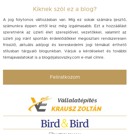
Kiknek szól ez a blog?
A jog folytonos változásban van. Míg ez sokak számára ijesztő,
számunkra éppen ettől lesz még izgalmasabb. Ezt a hozzáállást
szeretnénk az üzleti élet szereplőivel, vezetőkkel, valamint az
üzleti jog iránt spontán érdeklődőkkel megosztani rendszeresen
frissülő, aktuális adójogi és kereskedelmi jogi témákat érthető
stílusban tárgyaló blogunkban. Várjuk a kérdéseket és további
témajavaslatokat is a
blog@jalsovszky.com
e-mail címre.
Feliratkozom