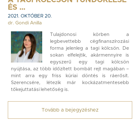
A TAGI KÖLCSÖN TÜNDÖKLÉSE
ÉS …
2021. OKTÓBER 20.
dr. Gondi Anilla
Tulajdonosi körben a
legbevettebb cégfinanszírozási
forma jelenleg a tagi kölcsön. De
sokan elfelejtik, akármennyire is
egyszerű egy tagi kölcsön
nyújtása, az több időzített bombát rejt magában –
mint arra egy friss kúriai döntés is ráerősít.
Szerencsére, létezik már kockázatmentesebb
tőkejuttatási lehetőség is.
Tovább a bejegyzéshez