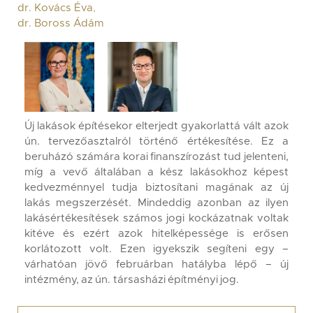
dr. Kovács Éva
,
dr. Boross Ádám
Új lakások építésekor elterjedt gyakorlattá vált azok
ún. tervezőasztalról történő értékesítése. Ez a
beruházó számára korai finanszírozást tud jelenteni,
míg a vevő általában a kész lakásokhoz képest
kedvezménnyel tudja biztosítani magának az új
lakás megszerzését. Mindeddig azonban az ilyen
lakásértékesítések számos jogi kockázatnak voltak
kitéve és ezért azok hitelképessége is erősen
korlátozott volt. Ezen igyekszik segíteni egy –
várhatóan jövő februárban hatályba lépő – új
intézmény, az ún. társasházi építményi jog.