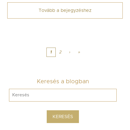
Tovább a bejegyzéshez
1
2
›
»
Keresés a blogban