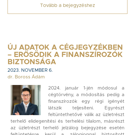
Tovább a bejegyzéshez
ÚJ ADATOK A CÉGJEGYZÉKBEN
– ERŐSÖDIK A FINANSZÍROZÓK
BIZTONSÁGA
2023. NOVEMBER 6.
dr. Boross Ádám
2024. január 1-jén módosul a
cégtörvény, a módosítás pedig a
finanszírozók egy régi igényét
látszik teljesíteni. Egyrészt
feltüntethetővé válik az üzletrészt
terhelő elidegenítési és terhelési tilalom, másrészt
az üzletrészt terhelő jelzálog bejegyzése esetén
feltüntetésre kerül a zálogjoggal biztosított