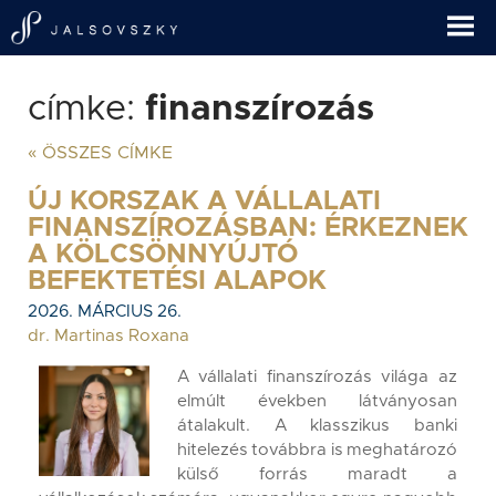
címke:
finanszírozás
« ÖSSZES CÍMKE
ÚJ KORSZAK A VÁLLALATI
FINANSZÍROZÁSBAN: ÉRKEZNEK
A KÖLCSÖNNYÚJTÓ
BEFEKTETÉSI ALAPOK
2026. MÁRCIUS 26.
dr. Martinas Roxana
A vállalati finanszírozás világa az
elmúlt években látványosan
átalakult. A klasszikus banki
hitelezés továbbra is meghatározó
külső forrás maradt a