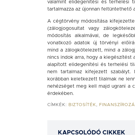
valamint elidegenítési és terhelési
tartalmazza az újonnan feltüntethető 
A cégtörvény módosítása kifejezette
(zálogjogosultat vagy zálogkötele
módosítás alkalmával, de legkésőb
vonatkozó adatok új törvényi előír
mind a zálogkötelezett, mind a zálogj
nincs indok arra, hogy a kiegészítést 
alapított elidegenítési és terhelési 
nem tartalmaz kifejezett szabályt.
korábban keletkezett tilalmak ne len
nehézséget meg kell majd ugrani a c
érdekében.
CÍMKÉK:
BIZTOSÍTÉK
,
FINANSZÍROZ
KAPCSOLÓDÓ CIKKEK