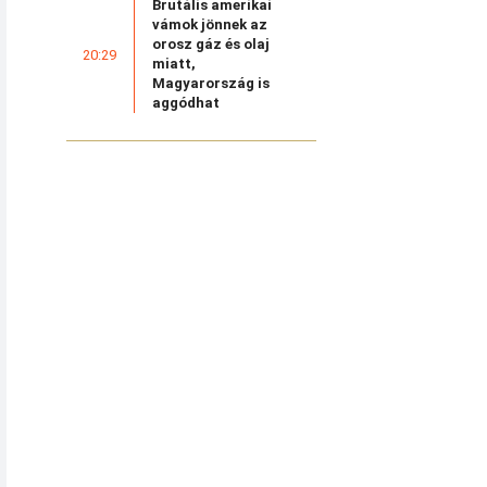
Brutális amerikai
vámok jönnek az
orosz gáz és olaj
20:29
miatt,
Magyarország is
aggódhat