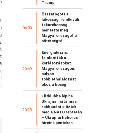
m
Trump
Összefogott a
lakosság: rendkívüli
t
takarékosság
06:00
ő
mentette meg
a
Magyarországot a
sötétségtől
e
t
Energiakrízis:
t
feloldották a
korlátozásokat
a
Magyarországon,
20:49
,
súlyos
i
többlethalálozást
okoz a hőség
e
Elitklubba lép be
Ukrajna, hatalmas
robbanást előztek
20:29
meg a NATO repterén
– Ukrajnai háborús
híreink pénteken