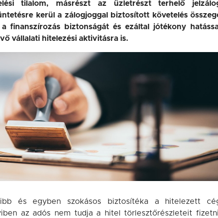
elési tilalom, másrészt az üzletrészt terhelő jelzálo
ntetésre kerül a zálogjoggal biztosított követelés összeg
 a finanszírozás biztonságát és ezáltal jótékony hatássa
vállalati hitelezési aktivitásra is.
oribb és egyben szokásos biztosítéka a hitelezett cé
en az adós nem tudja a hitel törlesztőrészleteit fizetni