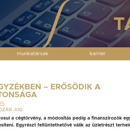
munkatársak
karrier
GYZÉKBEN – ERŐSÖDIK A
ZTONSÁGA
OZÁSI JOG
osul a cégtörvény, a módosítás pedig a finanszírozók eg
jesíteni. Egyrészt feltüntethetővé válik az üzletrészt terhel