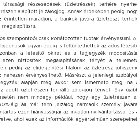
rsasági részesedések (üzletrészek) terhére nyerhe
trészen alapított jelzálogjog. Annak érdekében pedig, hog
sz érintetlen maradjon, a bankok javára üzletrészt terhel
l megalapításra.
os szempontból csak korlátozottan tudtak érvényesülni. A
tulajdonosok ugyan eddig is feltüntethették az adós létesít
zonban a létesítő okirat és a tagjegyzék módosításá
 ezen biztosíték megalapításának tényét a fellelhet
n pedig az elidegenítési tilalom az üzletrész jóhiszem
 nehezen érvényesíthető. Másrészt a jelenlegi szabályo
gjegyzék alapján még akkor sem ismerhető meg, ha 
z adott üzletrészen fennálló zálogjog tényét. Egy újab
sa esetén nem mindegy például, hogy egy üzletrészen a
90%-áig áll már fenn jelzálog harmadik személy javára
artás ezen hiányosságai az ingatlan-nyilvántartással és 
zevetve, ahol ezek az információk egyértelműen szerepelne