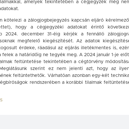
 tilalmakkal, amelyek tekintetében a cégjegyzék még ne
adatokat.
n kötelezi a zálogjogbejegyzés kapcsán eljáró kérelmező
zettet), hogy a cégjegyzéki adatokat érintő következ
b 2024. december 31-éig kérjék a fennálló zálogjogr
ásoknak megfelelő kiegészítését. Az adatok kiegészítés
ogosult érdeke, ráadásul az eljárás illetékmentes is, ezér
a felek a határidőig ne tegyék meg. A 2024 január 1-je előt
tilalmak feltüntetése tekintetében a cégtörvény módosítás
 Meglátásunk szerint ez nem jelenti azt, hogy az ilyen
nének feltüntethetők. Várhatóan azonban egy-két technika
égbíróságok rendszerében a korábbi tilalmak feltüntetés
ÁS