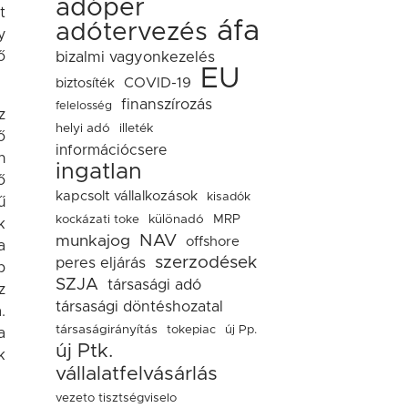
adóper
t
áfa
adótervezés
y
ő
bizalmi vagyonkezelés
EU
COVID-19
biztosíték
finanszírozás
felelosség
z
helyi adó
illeték
ő
információcsere
n
ingatlan
ő
kapcsolt vállalkozások
kisadók
ű
kockázati toke
különadó
MRP
k
NAV
munkajog
offshore
a
szerzodések
peres eljárás
b
SZJA
társasági adó
z
társasági döntéshozatal
.
társaságirányítás
tokepiac
új Pp.
a
új Ptk.
k
vállalatfelvásárlás
vezeto tisztségviselo