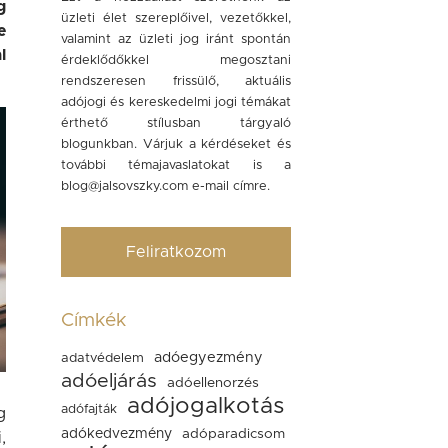
g
üzleti élet szereplőivel, vezetőkkel,
e
valamint az üzleti jog iránt spontán
l
érdeklődőkkel megosztani
rendszeresen frissülő, aktuális
adójogi és kereskedelmi jogi témákat
érthető stílusban tárgyaló
blogunkban. Várjuk a kérdéseket és
további témajavaslatokat is a
blog@jalsovszky.com
e-mail címre.
Feliratkozom
Címkék
adóegyezmény
adatvédelem
adóeljárás
adóellenorzés
adójogalkotás
adófajták
g
adókedvezmény
adóparadicsom
,