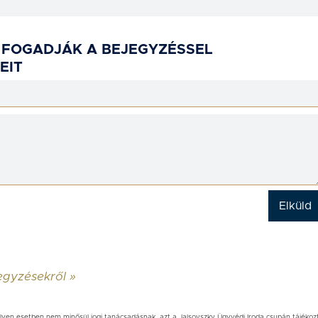
 FOGADJÁK A BEJEGYZÉSSEL
EIT
jegyzésekről »
yen esetben nem minősül jogi tanácsadásnak, azt a Jalsovszky Ügyvédi Iroda csupán tájékoztat