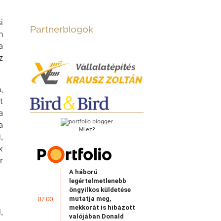
i
Partnerblogok
n
a
z
,
t
a
a
Mi ez?
,
k
r
A háború
legértelmetlenebb
öngyilkos küldetése
mutatja meg,
07:00
mekkorát is hibázott
,
valójában Donald