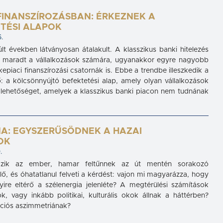
 FINANSZÍROZÁSBAN: ÉRKEZNEK A
TÉSI ALAPOK
.
múlt években látványosan átalakult. A klasszikus banki hitelezés
s maradt a vállalkozások számára, ugyanakkor egyre nagyobb
epiaci finanszírozási csatornák is. Ebbe a trendbe illeszkedik a
ő: a kölcsönnyújtó befektetési alap, amely olyan vállalkozások
 lehetőséget, amelyek a klasszikus banki piacon nem tudnának
NA: EGYSZERŰSÖDNEK A HAZAI
OK
.
tazik az ember, hamar feltűnnek az út mentén sorakozó
, és óhatatlanul felveti a kérdést: vajon mi magyarázza, hogy
yire eltérő a szélenergia jelenléte? A megtérülési számítások
k, vagy inkább politikai, kulturális okok állnak a háttérben?
ációs aszimmetriának?