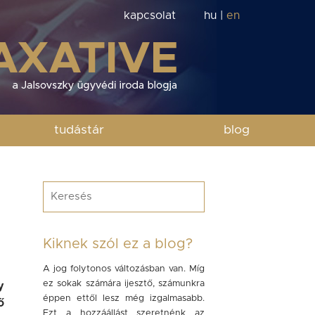
kapcsolat
hu
|
en
tudástár
blog
Kiknek szól ez a blog?
A jog folytonos változásban van. Míg
ez sokak számára ijesztő, számunkra
y
éppen ettől lesz még izgalmasabb.
ő
Ezt a hozzáállást szeretnénk az