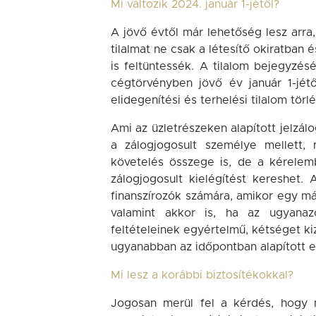
Mi változik 2024. január 1-jétől?
A jövő évtől már lehetőség lesz arra, 
tilalmat ne csak a létesítő okiratban
is feltüntessék. A tilalom bejegyzés
cégtörvényben jövő év január 1-jétő
elidegenítési és terhelési tilalom tör
Ami az üzletrészeken alapított jelzálo
a zálogjogosult személye mellett, 
követelés összege is, de a kérelem
zálogjogosult kielégítést kereshet.
finanszírozók számára, amikor egy már
valamint akkor is, ha az ugyanazo
feltételeinek egyértelmű, kétséget ki
ugyanabban az időpontban alapított eg
Mi lesz a korábbi biztosítékokkal?
Jogosan merül fel a kérdés, hogy mi