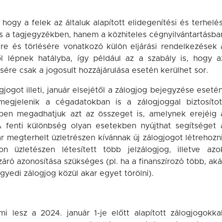
hogy a felek az általuk alapított elidegenítési és terhelés
 és a tagjegyzékben, hanem a közhiteles cégnyilvántartásba
ére és törlésére vonatkozó külön eljárási rendelkezések 
l lépnek hatályba, így például az a szabály is, hogy a
lésére csak a jogosult hozzájárulása esetén kerülhet sor.
gjogot illeti, január elsejétől a zálogjog bejegyzése esetén
megjelenik a cégadatokban is a zálogjoggal biztosítot
ben megadhatjuk azt az összeget is, amelynek erejéig 
 A fenti különbség olyan esetekben nyújthat segítséget 
 megterhelt üzletrészen kívánnak új zálogjogot létrehozni
n üzletészen létesített több jelzálogjog, illetve azo
záró azonosítása szükséges (pl. ha a finanszírozó több, aká
yedi zálogjog közül akar egyet törölni).
 lesz a 2024. január 1-je előtt alapított zálogjogokkal