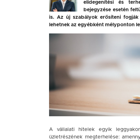
elidegenítési és terh
bejegyzése esetén feltü
is. Az új szabályok erősíteni fogják
lehetnek az egyébként mélyponton levő 
A vállalati hitelek egyik leggyak
üzletrészének megterhelése: amennyib