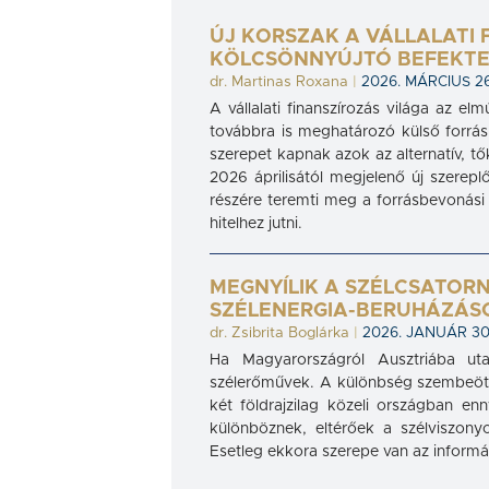
ÚJ KORSZAK A VÁLLALATI
KÖLCSÖNNYÚJTÓ BEFEKTE
dr. Martinas Roxana
|
2026. MÁRCIUS 26
A vállalati finanszírozás világa az el
továbbra is meghatározó külső forrá
szerepet kapnak azok az alternatív, tők
2026 áprilisától megjelenő új szerepl
részére teremti meg a forrásbevonási
hitelhez jutni.
MEGNYÍLIK A SZÉLCSATOR
SZÉLENERGIA-BERUHÁZÁS
dr. Zsibrita Boglárka
|
2026. JANUÁR 30
Ha Magyarországról Ausztriába u
szélerőművek. A különbség szembeötlő
két földrajzilag közeli országban enn
különböznek, eltérőek a szélviszonyo
Esetleg ekkora szerepe van az inform