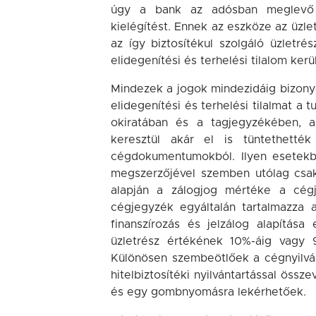
úgy a bank az adósban meglevő tá
kielégítést. Ennek az eszköze az üzle
az így biztosítékul szolgáló üzletré
elidegenítési és terhelési tilalom kerü
Mindezek a jogok mindezidáig bizony
elidegenítési és terhelési tilalmat a 
okiratában és a tagjegyzékében, a
keresztül akár el is tüntethették
cégdokumentumokból. Ilyen esetekbe
megszerzőjével szemben utólag csak
alapján a zálogjog mértéke a cé
cégjegyzék egyáltalán tartalmazza a
finanszírozás és jelzálog alapítá
üzletrész értékének 10%-áig vagy 
Különösen szembeötlőek a cégnyilvánt
hitelbiztosítéki nyilvántartással öss
és egy gombnyomásra lekérhetőek.