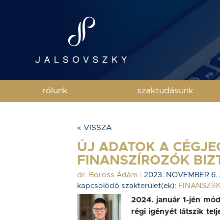
rólunk
szaktudásunk
« VISSZA
ÚJ ADATOK A CÉGJE
FINANSZÍROZÓK BI
dr. Boross Ádám
|
2023. NOVEMBER 6.
kapcsolódó szakterület(ek):
FINANSZÍR
2024. január 1-jén mód
régi igényét látszik tel