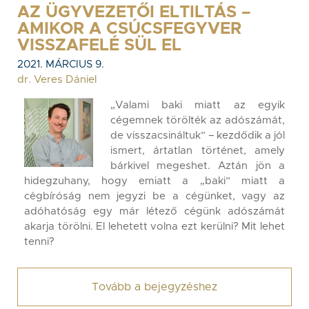
AZ ÜGYVEZETŐI ELTILTÁS –
AMIKOR A CSÚCSFEGYVER
VISSZAFELÉ SÜL EL
2021. MÁRCIUS 9.
dr. Veres Dániel
„Valami baki miatt az egyik
cégemnek törölték az adószámát,
de visszacsináltuk” – kezdődik a jól
ismert, ártatlan történet, amely
bárkivel megeshet. Aztán jön a
hidegzuhany, hogy emiatt a „baki” miatt a
cégbíróság nem jegyzi be a cégünket, vagy az
adóhatóság egy már létező cégünk adószámát
akarja törölni. El lehetett volna ezt kerülni? Mit lehet
tenni?
Tovább a bejegyzéshez