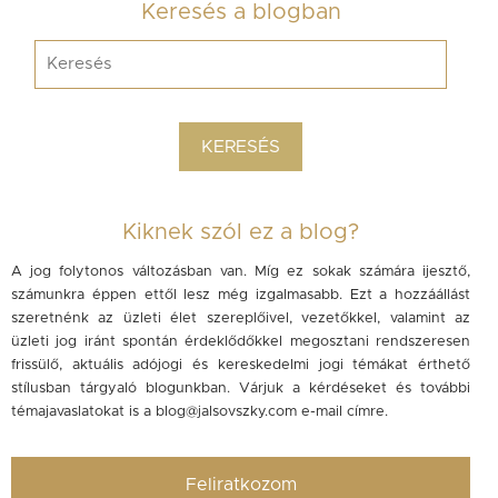
Keresés a blogban
Kiknek szól ez a blog?
A jog folytonos változásban van. Míg ez sokak számára ijesztő,
számunkra éppen ettől lesz még izgalmasabb. Ezt a hozzáállást
szeretnénk az üzleti élet szereplőivel, vezetőkkel, valamint az
üzleti jog iránt spontán érdeklődőkkel megosztani rendszeresen
frissülő, aktuális adójogi és kereskedelmi jogi témákat érthető
stílusban tárgyaló blogunkban. Várjuk a kérdéseket és további
témajavaslatokat is a
blog@jalsovszky.com
e-mail címre.
Feliratkozom