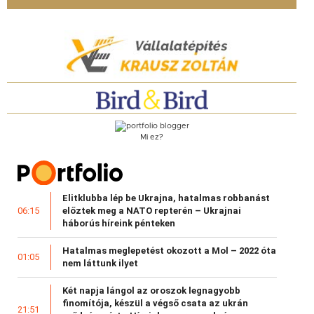
Mi ez?
Elitklubba lép be Ukrajna, hatalmas robbanást
előztek meg a NATO repterén – Ukrajnai
06:15
háborús híreink pénteken
Hatalmas meglepetést okozott a Mol – 2022 óta
01:05
nem láttunk ilyet
Két napja lángol az oroszok legnagyobb
finomítója, készül a végső csata az ukrán
21:51