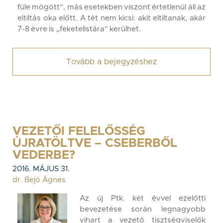
füle mögött”, más esetekben viszont értetlenül áll az
eltiltás oka előtt. A tét nem kicsi: akit eltiltanak, akár
7-8 évre is „feketelistára” kerülhet.
Tovább a bejegyzéshez
VEZETŐI FELELŐSSÉG
ÚJRATÖLTVE – CSEBERBŐL
VEDERBE?
2016. MÁJUS 31.
dr. Bejó Ágnes
Az új Ptk. két évvel ezelőtti
bevezetése során legnagyobb
vihart a vezető tisztségviselők