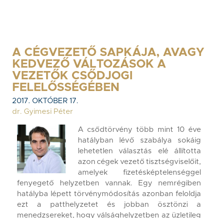
A CÉGVEZETŐ SAPKÁJA, AVAGY
KEDVEZŐ VÁLTOZÁSOK A
VEZETŐK CSŐDJOGI
FELELŐSSÉGÉBEN
2017. OKTÓBER 17.
dr. Gyimesi Péter
A csődtörvény több mint 10 éve
hatályban lévő szabálya sokáig
lehetetlen választás elé állította
azon cégek vezető tisztségviselőit,
amelyek fizetésképtelenséggel
fenyegető helyzetben vannak. Egy nemrégiben
hatályba lépett törvénymódosítás azonban feloldja
ezt a patthelyzetet és jobban ösztönzi a
menedzsereket, hogy válsághelyzetben az üzletileg