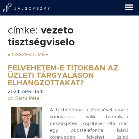
címke:
vezeto
tisztségviselo
« ÖSSZES CÍMKE
FELVEHETEM-E TITOKBAN AZ
ÜZLETI TÁRGYALÁSON
ELHANGZOTTAKAT?
2024. ÁPRILIS 11.
dr. Barta Péter
A technológia fejlődésével egyre
könnyebbé válik bármilyen
beszélgetés rögzítése. Ma már
egy okostelefonnal bárki
könnyedén felvehet üzleti