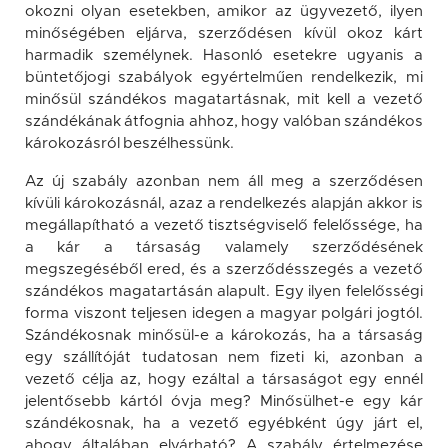
okozni olyan esetekben, amikor az ügyvezető, ilyen
minőségében eljárva, szerződésen kívül okoz kárt
harmadik személynek. Hasonló esetekre ugyanis a
büntetőjogi szabályok egyértelműen rendelkezik, mi
minősül szándékos magatartásnak, mit kell a vezető
szándékának átfognia ahhoz, hogy valóban szándékos
károkozásról beszélhessünk.
Az új szabály azonban nem áll meg a szerződésen
kívüli károkozásnál, azaz a rendelkezés alapján akkor is
megállapítható a vezető tisztségviselő felelőssége, ha
a kár a társaság valamely szerződésének
megszegéséből ered, és a szerződésszegés a vezető
szándékos magatartásán alapult. Egy ilyen felelősségi
forma viszont teljesen idegen a magyar polgári jogtól.
Szándékosnak minősül-e a károkozás, ha a társaság
egy szállítóját tudatosan nem fizeti ki, azonban a
vezető célja az, hogy ezáltal a társaságot egy ennél
jelentősebb kártól óvja meg? Minősülhet-e egy kár
szándékosnak, ha a vezető egyébként úgy járt el,
ahogy általában elvárható? A szabály értelmezése