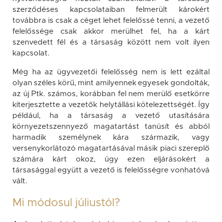
szerződéses kapcsolataiban felmerült károkért
továbbra is csak a céget lehet felelőssé tenni, a vezető
felelőssége csak akkor merülhet fel, ha a kárt
szenvedett fél és a társaság között nem volt ilyen
kapcsolat.
Még ha az ügyvezetői felelősség nem is lett ezáltal
olyan széles körű, mint amilyennek egyesek gondolták,
az új Ptk. számos, korábban fel nem merülő esetkörre
kiterjesztette a vezetők helytállási kötelezettségét. Így
például, ha a társaság a vezető utasítására
környezetszennyező magatartást tanúsít és abból
harmadik személynek kára származik, vagy
versenykorlátozó magatartásával másik piaci szereplő
számára kárt okoz, úgy ezen eljárásokért a
társasággal együtt a vezető is felelősségre vonhatóvá
vált.
Mi módosul júliustól?