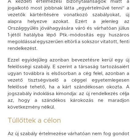
A kezdeti értelmezési bizonytalanságok miatt a
jogalkotó most jobbnak látta „egyértelművé tenni” a
vezetők kártérítésére vonatkozó szabályokat, új
alapra helyezve azokat. Ezért a jelenleg az
Országgyűlés jóváhagyására váró és várhatóan július
1-jétől hatályba lépő Ptk.-módosítás egy huszáros
megoldással egyszerűen eltörli a sokszor vitatott, fenti
rendelkezést.
Ezzel egyidejűleg azonban bevezetésre kerül egy új
felelősségi szabály. E szerint a társaság tartozásaiért
ugyan továbbra is elsősorban a cég felel, azonban a
vezető tisztségviselő a céggel egyetemlegesen
felelőssé tehető, ha a kárt szándékosan okozta. A
jogszabály indoklása kimondja: az új rendelkezés célja
az, hogy a szándékos károkozás ne maradjon
következmény nélkül.
Túllőttek a célon
Az új szabály értelmezése várhatóan nem fog gondot