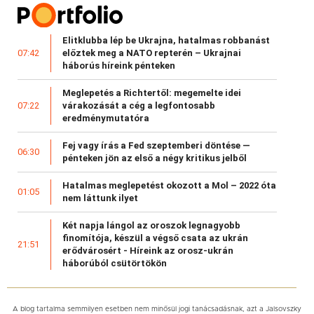
Elitklubba lép be Ukrajna, hatalmas robbanást
előztek meg a NATO repterén – Ukrajnai
07:42
háborús híreink pénteken
Meglepetés a Richtertől: megemelte idei
várakozását a cég a legfontosabb
07:22
eredménymutatóra
Fej vagy írás a Fed szeptemberi döntése —
06:30
pénteken jön az első a négy kritikus jelből
Hatalmas meglepetést okozott a Mol – 2022 óta
01:05
nem láttunk ilyet
Két napja lángol az oroszok legnagyobb
finomítója, készül a végső csata az ukrán
21:51
erődvárosért - Híreink az orosz-ukrán
háborúból csütörtökön
A blog tartalma semmilyen esetben nem minősül jogi tanácsadásnak, azt a Jalsovszky