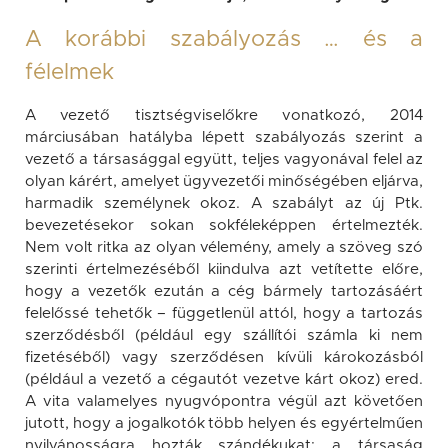
A korábbi szabályozás … és a
félelmek
A vezető tisztségviselőkre vonatkozó, 2014
márciusában hatályba lépett szabályozás szerint a
vezető a társasággal együtt, teljes vagyonával felel az
olyan kárért, amelyet ügyvezetői minőségében eljárva,
harmadik személynek okoz. A szabályt az új Ptk.
bevezetésekor sokan sokféleképpen értelmezték.
Nem volt ritka az olyan vélemény, amely a szöveg szó
szerinti értelmezéséből kiindulva azt vetítette előre,
hogy a vezetők ezután a cég bármely tartozásáért
felelőssé tehetők – függetlenül attól, hogy a tartozás
szerződésből (például egy szállítói számla ki nem
fizetéséből) vagy szerződésen kívüli károkozásból
(például a vezető a cégautót vezetve kárt okoz) ered.
A vita valamelyes nyugvópontra végül azt követően
jutott, hogy a jogalkotók több helyen és egyértelműen
nyilvánosságra hozták szándékukat: a társaság