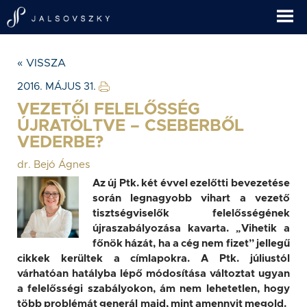
« VISSZA
2016. MÁJUS 31.
VEZETŐI FELELŐSSÉG
ÚJRATÖLTVE – CSEBERBŐL
VEDERBE?
dr. Bejó Ágnes
Az új Ptk. két évvel ezelőtti bevezetése
során legnagyobb vihart a vezető
tisztségviselők felelősségének
újraszabályozása kavarta. „Vihetik a
főnök házát, ha a cég nem fizet” jellegű
cikkek kerültek a címlapokra. A Ptk. júliustól
várhatóan hatályba lépő módosítása változtat ugyan
a felelősségi szabályokon, ám nem lehetetlen, hogy
több problémát generál majd, mint amennyit megold.