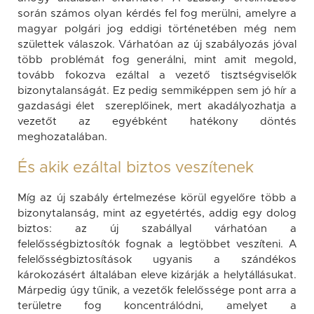
során számos olyan kérdés fel fog merülni, amelyre a
magyar polgári jog eddigi történetében még nem
születtek válaszok. Várhatóan az új szabályozás jóval
több problémát fog generálni, mint amit megold,
tovább fokozva ezáltal a vezető tisztségviselők
bizonytalanságát. Ez pedig semmiképpen sem jó hír a
gazdasági élet szereplőinek, mert akadályozhatja a
vezetőt az egyébként hatékony döntés
meghozatalában.
És akik ezáltal biztos veszítenek
Míg az új szabály értelmezése körül egyelőre több a
bizonytalanság, mint az egyetértés, addig egy dolog
biztos: az új szabállyal várhatóan a
felelősségbiztosítók fognak a legtöbbet veszíteni. A
felelősségbiztosítások ugyanis a szándékos
károkozásért általában eleve kizárják a helytállásukat.
Márpedig úgy tűnik, a vezetők felelőssége pont arra a
területre fog koncentrálódni, amelyet a