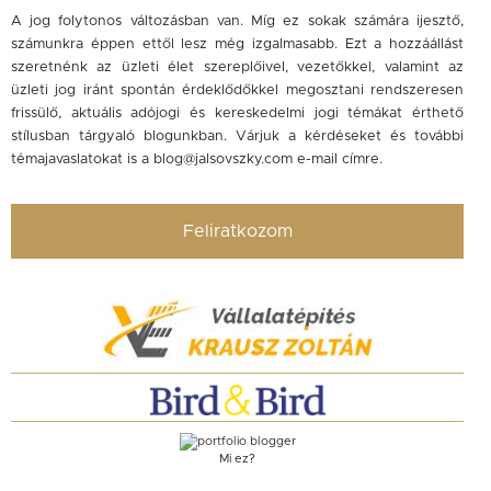
A jog folytonos változásban van. Míg ez sokak számára ijesztő,
számunkra éppen ettől lesz még izgalmasabb. Ezt a hozzáállást
szeretnénk az üzleti élet szereplőivel, vezetőkkel, valamint az
üzleti jog iránt spontán érdeklődőkkel megosztani rendszeresen
frissülő, aktuális adójogi és kereskedelmi jogi témákat érthető
stílusban tárgyaló blogunkban. Várjuk a kérdéseket és további
témajavaslatokat is a
blog@jalsovszky.com
e-mail címre.
Feliratkozom
Mi ez?