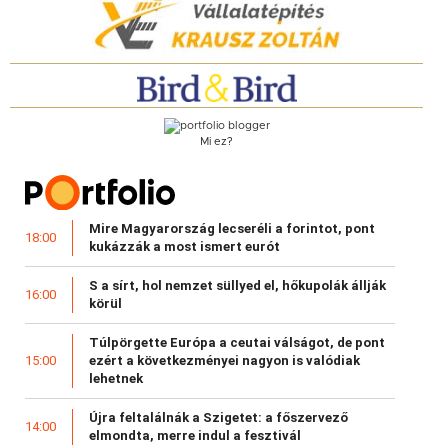
Mi ez?
Mire Magyarország lecseréli a forintot, pont
18:00
kukázzák a most ismert eurót
S a sírt, hol nemzet süllyed el, hőkupolák állják
16:00
körül
Túlpörgette Európa a ceutai válságot, de pont
ezért a következményei nagyon is valódiak
15:00
lehetnek
Újra feltalálnák a Szigetet: a főszervező
14:00
elmondta, merre indul a fesztivál