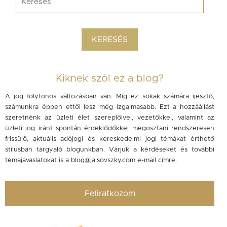
Kiknek szól ez a blog?
A jog folytonos változásban van. Míg ez sokak számára ijesztő,
számunkra éppen ettől lesz még izgalmasabb. Ezt a hozzáállást
szeretnénk az üzleti élet szereplőivel, vezetőkkel, valamint az
üzleti jog iránt spontán érdeklődőkkel megosztani rendszeresen
frissülő, aktuális adójogi és kereskedelmi jogi témákat érthető
stílusban tárgyaló blogunkban. Várjuk a kérdéseket és további
témajavaslatokat is a
blog@jalsovszky.com
e-mail címre.
Feliratkozom