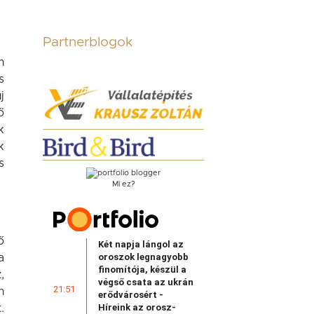
Partnerblogok
n
s
j
ő
k
k
s
Mi ez?
ő
Két napja lángol az
oroszok legnagyobb
a
finomítója, készül a
,
végső csata az ukrán
21:51
n
erődvárosért -
Híreink az orosz-
.