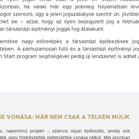
. Azonban, ha valaki már egy jelenleg folyamatban lév
got szerezni, úgy a jelen jogszabályok szerint ún. jövőbel
thet be – azzal, hogy az ilyen bejegyzett jog a február
 társasházi építményi joggá fog átalakulni.
emtése nagy előrelépés a társasházi építkezések jog
ében. A párhuzamosan futó és a társasházi építményi jo
on Start program segítségével pedig új lendületet is adhat 
E VONÁSA: MÁR NEM CSAK A TELKEN MÚLIK
ztés, naperőmű projekt – számos olyan építkezés, amely sok
ek vagy földrészletek belterületbe vonása nélkül. Míg azonban