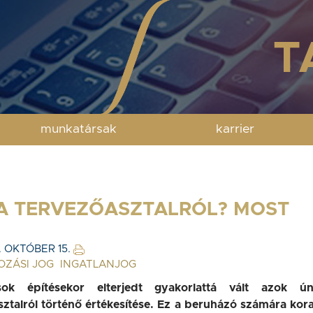
munkatársak
karrier
 A TERVEZŐASZTALRÓL? MOST
. OKTÓBER 15.
OZÁSI JOG
INGATLANJOG
sok építésekor elterjedt gyakorlattá vált azok ún
sztalról történő értékesítése. Ez a beruházó számára kora