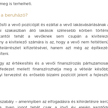
 meg is terhelheti.
s a beruházó?
síti a vevő pozícióját és ezáltal a vevő lakásvásárlásának 
rai szakaszban álló lakások szélesebb körben történ
ostantól tehát a vevőknek sem csupán a kivitelez
ny a kivitelező számára is az, hogy a vevő nem feltétlenü
elárrészlet kifizetésével, hanem azt még az építkezé
teni.
ogy az értékesítés és a vevői finanszírozás párhuzamosa
fedezet mellett finanszírozhatja meg a vételár később
i tervezést és erősebb bizalmi pozíciót jelent a fejleszt
gszabály – amennyiben az elfogadásra és kihirdetésre kerü
ba. Ilyen jogot tehát csak a jövő év elején kezdőd