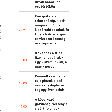
ukrán háborúból
csütörtökön
Energiakrízis:
rekordhőség, kicsit
magasabb Duna,
a
kiszáradó patakok és
21:27
ő
folytatódó energia-
ő
és víztakarékosság
országszerte
l
s
Itt vannak a friss
üzemanyagárak –
19:00
Egyik szemünk sír, a
n
másik nevet
i
Kimondták a profik:
ő
ez a piszok olcsó
17:00
részvény duplázni
fog egy éven belül!
A következő
gazdasági verseny a
l
17:00
vízért folyhat -
ő