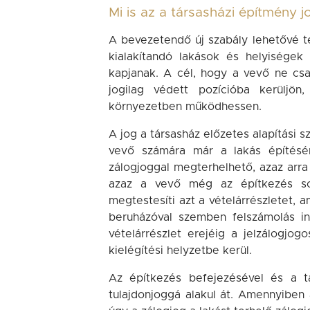
Mi is az a társasházi építmény j
A bevezetendő új szabály lehetővé t
kialakítandó lakások és helyiségek 
kapjanak. A cél, hogy a vevő ne csa
jogilag védett pozícióba kerüljö
környezetben működhessen.
A jog a társasház előzetes alapítási 
vevő számára már a lakás építésén
zálogjoggal megterhelhető, azaz arra 
azaz a vevő még az építkezés sorá
megtestesíti azt a vételárrészletet, a
beruházóval szemben felszámolás in
vételárrészlet erejéig a jelzálogjo
kielégítési helyzetbe kerül.
Az építkezés befejezésével és a t
tulajdonjoggá alakul át. Amennyiben