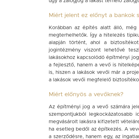
úgy a zálogjog a lakást terhelő zálog
Miért jelent ez előnyt a bankok
Korábban az építés alatt álló, mé
megterhelhetők. Így a hitelezés tipiku
alapján történt, ahol a biztosítéko
jogintézmény viszont lehetővé tes
lakásokhoz kapcsolódó építményi jog
a fejlesztő, hanem a vevő is hitelkép
is, hiszen a lakások vevői már a proj
a lakások vevői megfelelő biztosítéko
Miért előnyös a vevőknek?
Az építményi jog a vevő számára jele
szempontjukból legkockázatosabb idő
megvásárolt lakásra kifizetett vételá
ha esetleg bedől az építkezés. A vev
a szerződésre, hanem egy, az ingatlan