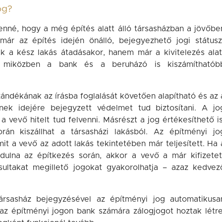
og?
enné, hogy a még építés alatt álló társasházban a jövőbe
már az építés idején önálló, bejegyezhető jogi státusz
k a kész lakás átadásakor, hanem már a kivitelezés alat
n, miközben a bank és a beruházó is kiszámíthatób
szándékának az írásba foglalását követően alapítható és az 
ek idejére bejegyzett védelmet tud biztosítani. A jo
a vevő hitelt tud felvenni. Másrészt a jog értékesíthető is
n kiszállhat a társasházi lakásból. Az építményi jo
mit a vevő az adott lakás tekintetében már teljesített. Ha 
dulna az építkezés során, akkor a vevő a már kifizetet
gosultakat megillető jogokat gyakorolhatja – azaz kedvez
ársasház bejegyzésével az építményi jog automatikusa
 az építményi jogon bank számára zálogjogot hoztak létre