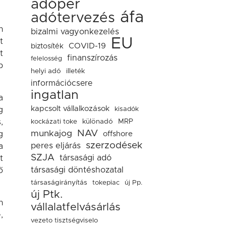
adóper
áfa
adótervezés
n
bizalmi vagyonkezelés
EU
t
COVID-19
biztosíték
t
finanszírozás
felelosség
b
helyi adó
illeték
információcsere
ingatlan
a
kapcsolt vállalkozások
kisadók
g
kockázati toke
különadó
MRP
,
NAV
munkajog
offshore
g
szerzodések
peres eljárás
a
SZJA
társasági adó
t
társasági döntéshozatal
ő
társaságirányítás
tokepiac
új Pp.
új Ptk.
n
vállalatfelvásárlás
,
vezeto tisztségviselo