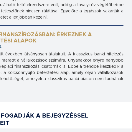
ulálható feltételrendszere volt, addig a tavalyi év végétől ebbe
fejlesztőnek nincsen rálátása. Egyelőre a jogászok vakarják a
etet a legjobban kezelni.
 FINANSZÍROZÁSBAN: ÉRKEZNEK A
TÉSI ALAPOK
.
múlt években látványosan átalakult. A klasszikus banki hitelezés
s maradt a vállalkozások számára, ugyanakkor egyre nagyobb
epiaci finanszírozási csatornák is. Ebbe a trendbe illeszkedik a
ő: a kölcsönnyújtó befektetési alap, amely olyan vállalkozások
 lehetőséget, amelyek a klasszikus banki piacon nem tudnának
 FOGADJÁK A BEJEGYZÉSSEL
EIT