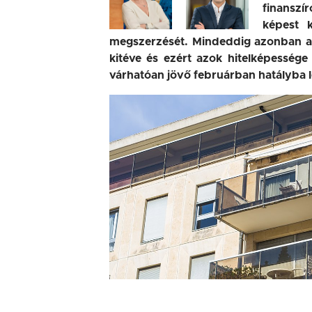
finanszír
képest 
megszerzését. Mindeddig azonban az 
kitéve és ezért azok hitelképessége 
várhatóan jövő februárban hatályba lé