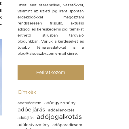
z
üzleti élet szereplőivel, vezetőkkel,
s
valamint az üzleti jog iránt spontán
k
érdeklődőkkel megosztani
rendszeresen frissülő, aktuális
–
adójogi és kereskedelmi jogi témákat
érthető stílusban tárgyaló
blogunkban. Várjuk a kérdéseket és
további témajavaslatokat is a
blog@jalsovszky.com
e-mail címre.
Feliratkozom
Címkék
adóegyezmény
adatvédelem
adóeljárás
adóellenorzés
adójogalkotás
adófajták
adókedvezmény
adóparadicsom