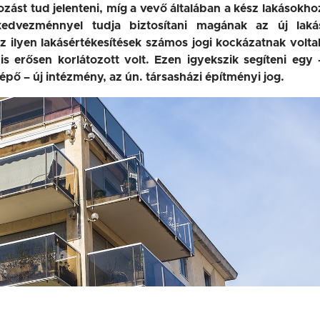
ozást tud jelenteni, míg a vevő általában a kész lakásokho
kedvezménnyel tudja biztosítani magának az új laká
ilyen lakásértékesítések számos jogi kockázatnak volta
is erősen korlátozott volt. Ezen igyekszik segíteni egy 
pő – új intézmény, az ún. társasházi építményi jog.