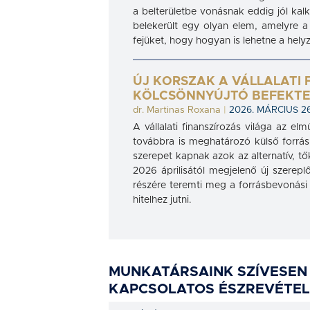
a belterületbe vonásnak eddig jól kalk
belekerült egy olyan elem, amelyre a 
fejüket, hogy hogyan is lehetne a helyz
ÚJ KORSZAK A VÁLLALATI
KÖLCSÖNNYÚJTÓ BEFEKTE
dr. Martinas Roxana
|
2026. MÁRCIUS 26
A vállalati finanszírozás világa az el
továbbra is meghatározó külső forrá
szerepet kapnak azok az alternatív, tők
2026 áprilisától megjelenő új szerepl
részére teremti meg a forrásbevonási
hitelhez jutni.
MUNKATÁRSAINK SZÍVESEN
KAPCSOLATOS ÉSZREVÉTEL