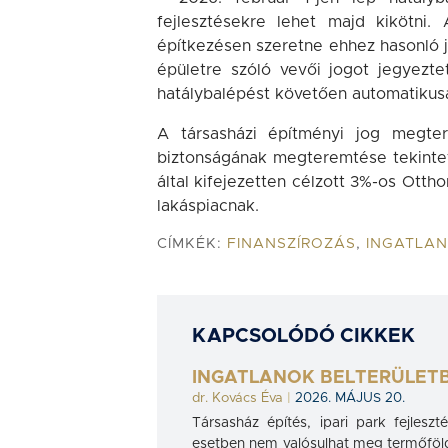
fejlesztésekre lehet majd kikötni
építkezésen szeretne ehhez hasonló jo
épületre szóló vevői jogot jegyezte
hatálybalépést követően automatikusan
A társasházi építményi jog megter
biztonságának megteremtése tekintet
által kifejezetten célzott 3%-os Otth
lakáspiacnak.
CÍMKÉK:
FINANSZÍROZÁS
,
INGATLAN
KAPCSOLÓDÓ CIKKEK
INGATLANOK BELTERÜLETB
dr. Kovács Éva
|
2026. MÁJUS 20.
Társasház építés, ipari park fejles
esetben nem valósulhat meg termőföld