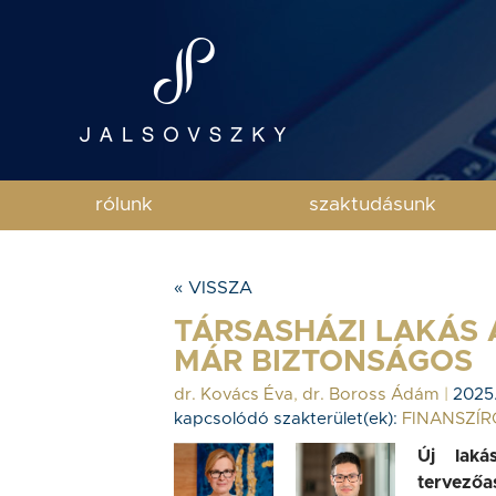
rólunk
szaktudásunk
« VISSZA
TÁRSASHÁZI LAKÁS
MÁR BIZTONSÁGOS
dr. Kovács Éva
,
dr. Boross Ádám
|
2025
kapcsolódó szakterület(ek):
FINANSZÍR
Új laká
tervezőa