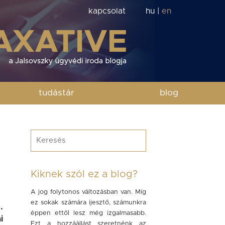
kapcsolat
hu
|
en
tudástár
blog
Kiknek szól ez a blog?
A jog folytonos változásban van. Míg
ez sokak számára ijesztő, számunkra
.
éppen ettől lesz még izgalmasabb.
i
Ezt a hozzáállást szeretnénk az