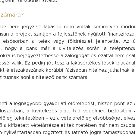
jogként funkcionál tovább.
 számára?
g be nem jegyzett lakások nem voltak semmilyen módo
san a projekt szintjén a fejlesztőnek nyújtott finanszírozá
t elsősorban a telek vagy földrészlet jelentette. Az ú
zi, hogy a bank már a kivitelezés során, a felépítend
okra is bejegyeztethesse a zálogjogát és ezáltal nem csa
essé válik. Ez pedig jót tesz a lakásértékesítések piacána
ekt életszakaszának korábbi fázisában hitelhez juthatnak é
t tudnak adni a hitelező bank számára.
nti a legnagyobb gyakorlati előrelépést, hiszen pont az 
szakban, a kivitelezés alatt tud védelmet biztosítani 
relőleg tekintetében – ez a vételárelőleg elsőbbséget élvez
ő a kifizetett vételárrészelet tekintetében már nem csupá
-nyilvántartásban rögzített és látható jogra támaszkodhat