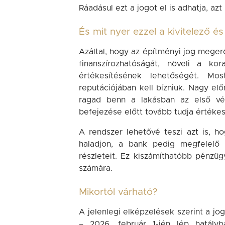
Ráadásul ezt a jogot el is adhatja, azt
És mit nyer ezzel a kivitelező é
Azáltal, hogy az építményi jog megerő
finanszírozhatóságát, növeli a ko
értékesítésének lehetőségét. M
reputációjában kell bízniuk. Nagy elő
ragad benn a lakásban az első vét
befejezése előtt tovább tudja értékesí
A rendszer lehetővé teszi azt is, h
haladjon, a bank pedig megfelelő 
részleteit. Ez kiszámíthatóbb pénzügy
számára.
Mikortól várható?
A jelenlegi elképzelések szerint a jo
– 2026. február 1-jén lép hatály