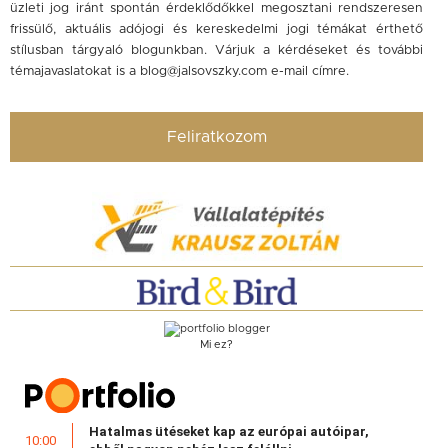
üzleti jog iránt spontán érdeklődőkkel megosztani rendszeresen
frissülő, aktuális adójogi és kereskedelmi jogi témákat érthető
stílusban tárgyaló blogunkban. Várjuk a kérdéseket és további
témajavaslatokat is a
blog@jalsovszky.com
e-mail címre.
Feliratkozom
Mi ez?
Hatalmas ütéseket kap az európai autóipar,
10:00