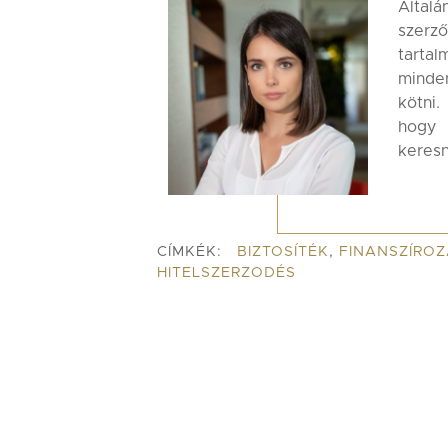
Által
szerz
tartal
minde
kötni.
hogy 
keresn
CÍMKÉK:
BIZTOSÍTÉK
,
FINANSZÍRO
HITELSZERZODÉS