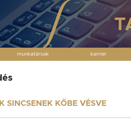
munkatársak
karrier
dés
K SINCSENEK KŐBE VÉSVE