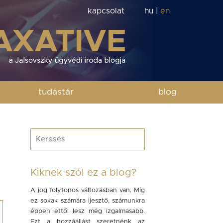
kapcsolat
hu
|
en
tudástár
blog
Kiknek szól ez a blog?
A jog folytonos változásban van. Míg
ez sokak számára ijesztő, számunkra
éppen ettől lesz még izgalmasabb.
Ezt a hozzáállást szeretnénk az