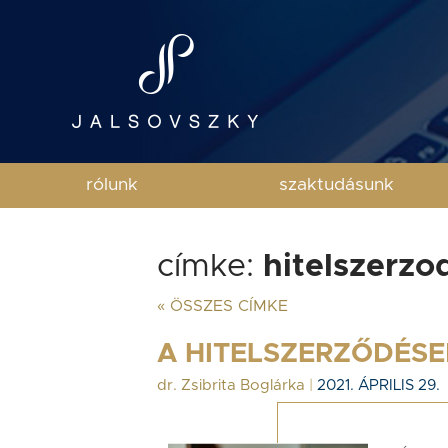
rólunk
szaktudásunk
címke:
hitelszerzo
« ÖSSZES CÍMKE
A HITELSZERZŐDÉSE
dr. Zsibrita Boglárka
|
2021. ÁPRILIS 29.