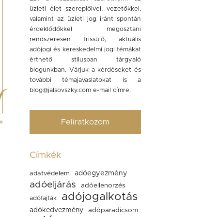
üzleti élet szereplőivel, vezetőkkel,
valamint az üzleti jog iránt spontán
érdeklődőkkel megosztani
rendszeresen frissülő, aktuális
adójogi és kereskedelmi jogi témákat
érthető stílusban tárgyaló
blogunkban. Várjuk a kérdéseket és
további témajavaslatokat is a
blog@jalsovszky.com
e-mail címre.
»
Feliratkozom
Címkék
adóegyezmény
adatvédelem
adóeljárás
adóellenorzés
adójogalkotás
adófajták
adókedvezmény
adóparadicsom