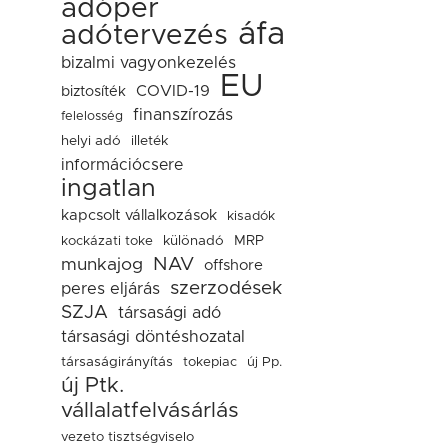
adóper
áfa
adótervezés
bizalmi vagyonkezelés
EU
COVID-19
biztosíték
finanszírozás
felelosség
helyi adó
illeték
információcsere
ingatlan
kapcsolt vállalkozások
kisadók
kockázati toke
különadó
MRP
NAV
munkajog
offshore
szerzodések
peres eljárás
SZJA
társasági adó
társasági döntéshozatal
társaságirányítás
tokepiac
új Pp.
új Ptk.
vállalatfelvásárlás
vezeto tisztségviselo