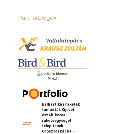
Partnerblogok
Mi ez?
Ballisztikus rakéták
támadták Kijevet,
észak-koreai
rakétaegységet
20:01
telepítenek
Oroszországba –