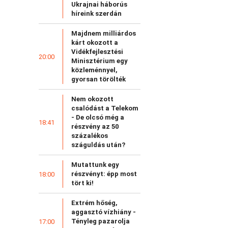
Ukrajnai háborús
híreink szerdán
Majdnem milliárdos
kárt okozott a
Vidékfejlesztési
20:00
Minisztérium egy
közleménnyel,
gyorsan törölték
Nem okozott
csalódást a Telekom
- De olcsó még a
18:41
részvény az 50
százalékos
száguldás után?
Mutattunk egy
részvényt: épp most
18:00
tört ki!
Extrém hőség,
aggasztó vízhiány -
Tényleg pazarolja
17:00