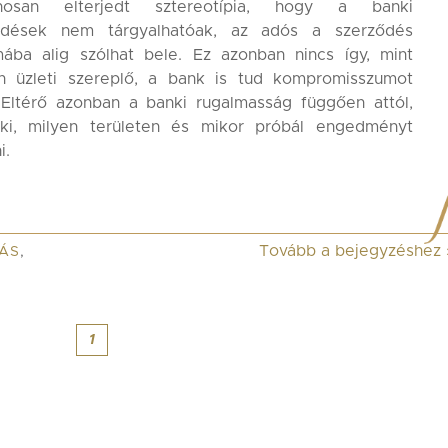
ánosan elterjedt sztereotípia, hogy a banki
ődések nem tárgyalhatóak, az adós a szerződés
mába alig szólhat bele. Ez azonban nincs így, mint
n üzleti szereplő, a bank is tud kompromisszumot
 Eltérő azonban a banki rugalmasság függően attól,
ki, milyen területen és mikor próbál engedményt
i.
Tovább a bejegyzéshez
ZÁS
,
1