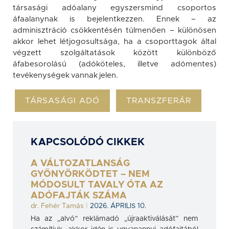
társasági adóalany egyszersmind csoportos
áfaalanynak is bejelentkezzen. Ennek – az
adminisztráció csökkentésén túlmenően – különösen
akkor lehet létjogosultsága, ha a csoporttagok által
végzett szolgáltatások között különböző
áfabesorolású (adóköteles, illetve adómentes)
tevékenységek vannak jelen.
TÁRSASÁGI ADÓ
TRANSZFERÁR
KAPCSOLÓDÓ CIKKEK
A VÁLTOZATLANSÁG
GYÖNYÖRKÖDTET – NEM
MÓDOSULT TAVALY ÓTA AZ
ADÓFAJTÁK SZÁMA
dr. Fehér Tamás
|
2026. ÁPRILIS 10.
Ha az „alvó” reklámadó „újraaktiválását” nem