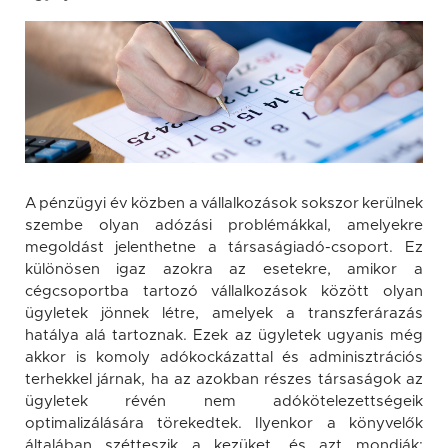
A pénzügyi év közben a vállalkozások sokszor kerülnek
szembe olyan adózási problémákkal, amelyekre
megoldást jelenthetne a társaságiadó-csoport. Ez
különösen igaz azokra az esetekre, amikor a
cégcsoportba tartozó vállalkozások között olyan
ügyletek jönnek létre, amelyek a transzferárazás
hatálya alá tartoznak. Ezek az ügyletek ugyanis még
akkor is komoly adókockázattal és adminisztrációs
terhekkel járnak, ha az azokban részes társaságok az
ügyletek révén nem adókötelezettségeik
optimalizálására törekedtek. Ilyenkor a könyvelők
általában szétteszik a kezüket, és azt mondják: