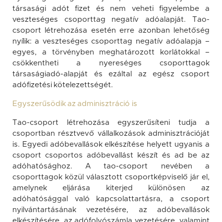
társasági adót fizet és nem veheti figyelembe a
veszteséges csoporttag negatív adóalapját. Tao-
csoport létrehozása esetén erre azonban lehetőség
nyílik: a veszteséges csoporttag negatív adóalapja –
egyes, a törvényben meghatározott korlátokkal –
csökkentheti a nyereséges csoporttagok
társaságiadó-alapját és ezáltal az egész csoport
adófizetési kötelezettségét.
Egyszerűsödik az adminisztráció is
Tao-csoport létrehozása egyszerűsíteni tudja a
csoportban résztvevő vállalkozások adminisztrációját
is. Egyedi adóbevallások elkészítése helyett ugyanis a
csoport csoportos adóbevallást készít és ad be az
adóhatósághoz. A tao-csoport nevében a
csoporttagok közül választott csoportképviselő jár el,
amelynek eljárása kiterjed különösen az
adóhatósággal való kapcsolattartásra, a csoport
nyilvántartásának vezetésére, az adóbevallások
elkészítésére, az adófolyószámla vezetésére, valamint