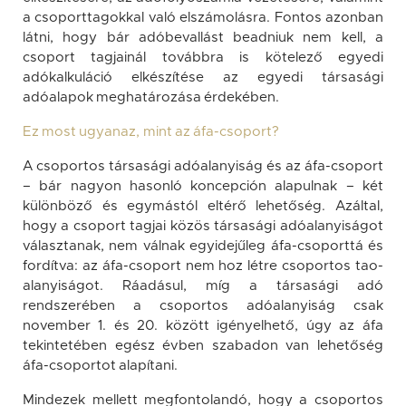
a csoporttagokkal való elszámolásra. Fontos azonban
látni, hogy bár adóbevallást beadniuk nem kell, a
csoport tagjainál továbbra is kötelező egyedi
adókalkuláció elkészítése az egyedi társasági
adóalapok meghatározása érdekében.
Ez most ugyanaz, mint az áfa-csoport?
A csoportos társasági adóalanyiság és az áfa-csoport
– bár nagyon hasonló koncepción alapulnak – két
különböző és egymástól eltérő lehetőség. Azáltal,
hogy a csoport tagjai közös társasági adóalanyiságot
választanak, nem válnak egyidejűleg áfa-csoporttá és
fordítva: az áfa-csoport nem hoz létre csoportos tao-
alanyiságot. Ráadásul, míg a társasági adó
rendszerében a csoportos adóalanyiság csak
november 1. és 20. között igényelhető, úgy az áfa
tekintetében egész évben szabadon van lehetőség
áfa-csoportot alapítani.
Mindezek mellett megfontolandó, hogy a csoportos