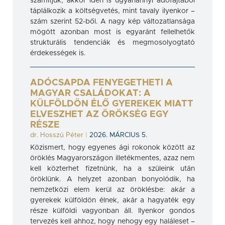
számítjuk, akkor idén is ugyanannyi adófajtából
táplálkozik a költségvetés, mint tavaly ilyenkor –
szám szerint 52-ből. A nagy kép változatlansága
mögött azonban most is egyaránt fellelhetők
strukturális tendenciák és megmosolyogtató
érdekességek is.
ADÓCSAPDA FENYEGETHETI A
MAGYAR CSALÁDOKAT: A
KÜLFÖLDÖN ÉLŐ GYEREKEK MIATT
ELVESZHET AZ ÖRÖKSÉG EGY
RÉSZE
dr. Hosszú Péter
|
2026. MÁRCIUS 5.
Közismert, hogy egyenes ági rokonok között az
öröklés Magyarországon illetékmentes, azaz nem
kell közterhet fizetnünk, ha a szüleink után
öröklünk. A helyzet azonban bonyolódik, ha
nemzetközi elem kerül az öröklésbe: akár a
gyerekek külföldön élnek, akár a hagyaték egy
része külföldi vagyonban áll. Ilyenkor gondos
tervezés kell ahhoz, hogy nehogy egy haláleset –