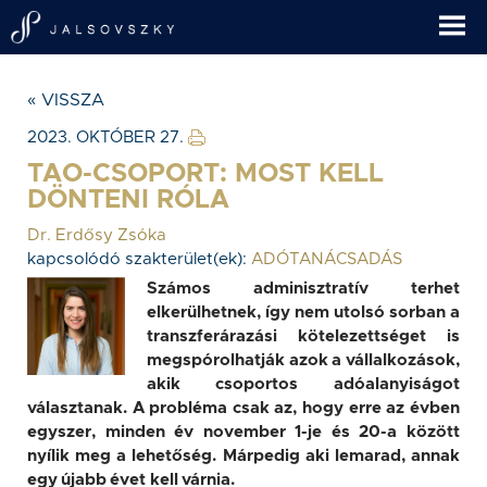
« VISSZA
2023. OKTÓBER 27.
TAO-CSOPORT: MOST KELL
DÖNTENI RÓLA
Dr. Erdősy Zsóka
kapcsolódó szakterület(ek):
ADÓTANÁCSADÁS
Számos adminisztratív terhet
elkerülhetnek, így nem utolsó sorban a
transzferárazási kötelezettséget is
megspórolhatják azok a vállalkozások,
akik csoportos adóalanyiságot
választanak. A probléma csak az, hogy erre az évben
egyszer, minden év november 1-je és 20-a között
nyílik meg a lehetőség. Márpedig aki lemarad, annak
egy újabb évet kell várnia.