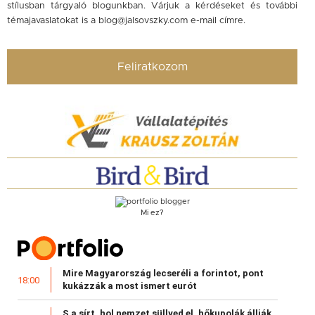
stílusban tárgyaló blogunkban. Várjuk a kérdéseket és további
témajavaslatokat is a
blog@jalsovszky.com
e-mail címre.
Feliratkozom
Mi ez?
Mire Magyarország lecseréli a forintot, pont
18:00
kukázzák a most ismert eurót
S a sírt, hol nemzet süllyed el, hőkupolák állják