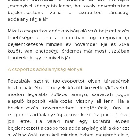
„mennyivel könnyebb lenne, ha tavaly novemberben
bejelentkeztünk volna a csoportos társasági
adóalanyiság alá!”
Mivel a csoportos adóalanyiság alá való bejelentkezés
lehetősége éppen a napokban fog megnyílni (a
bejelentkezésre minden év november 1-je és 20-a
között van lehetőség), érdemes már most tisztában
lenni vele, hogy ez mivel is jár.
A csoportos adóalanyiság előnyei
Főszabály szerint tao-csoportot olyan társaságok
hozhatnak létre, amelyek között közvetlen/közvetett
módon legalább 75%-os arányú, szavazati jogon
alapuló kapcsolt vállalkozási viszony áll fenn. Ha a
bejelentkezés novemberben megtörténik, úgy a
csoportos adóalanyiság a következő év január 1-jével
jön létre. Ha valaki már egy korábbi évben
bejelentkezett a csoportos adóalanyiság alá, akkor ezt
a választását nem kell minden évben megismételnie,