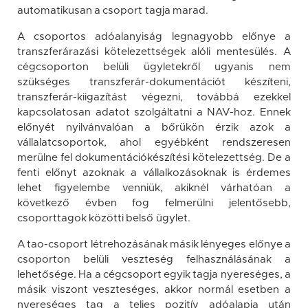
automatikusan a csoport tagja marad.
A csoportos adóalanyiság legnagyobb előnye a
transzferárazási kötelezettségek alóli mentesülés. A
cégcsoporton belüli ügyletekről ugyanis nem
szükséges transzferár-dokumentációt készíteni,
transzferár-kiigazítást végezni, továbbá ezekkel
kapcsolatosan adatot szolgáltatni a NAV-hoz. Ennek
előnyét nyilvánvalóan a bőrükön érzik azok a
vállalatcsoportok, ahol egyébként rendszeresen
merülne fel dokumentációkészítési kötelezettség. De a
fenti előnyt azoknak a vállalkozásoknak is érdemes
lehet figyelembe venniük, akiknél várhatóan a
következő évben fog felmerülni jelentősebb,
csoporttagok közötti belső ügylet.
A tao-csoport létrehozásának másik lényeges előnye a
csoporton belüli veszteség felhasználásának a
lehetősége. Ha a cégcsoport egyik tagja nyereséges, a
másik viszont veszteséges, akkor normál esetben a
nyereséges tag a teljes pozitív adóalapja után