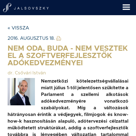
« VISSZA
2016. AUGUSZTUS 18.
NEM ODA, BUDA - NEM VESZTEK
EL A SZOFTVERFEJLESZTŐK
ADÓKEDVEZMÉNYEI
dr. Csővári István
Nemzetközi kötelezettségvállalásai
miatt július 1-től jelentősen szűkítette a
Parlament a szellemi alkotások
adókedvezményére vonatkozó
szabályokat. Míg a változások
hátrányosan érintik a védjegyek, filmjogok és know-
how-k hasznosításán alapuló, adótervezési célzattal
működtetett struktúrákat, addig a szoftverfejlesztők
továbbra is lényegében változatlan tartalommal