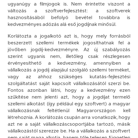
ugyanúgy a filmjogok is. Nem érintette viszont a
változás a szoftverfejlesztést: a szoftverek
hasznosításából befolyó bevétel továbbra is
kedvezményes adózás alá eső jogdíjnak minősül.
Korlátozta a jogalkotó azt is, hogy mely forrásból
beszerzett szellemi termékek jogosíthatnak fel a
jövőben jogdíj-kedvezményre. Az új szabályozás
szerint ugyanis nem, illetőleg csak részlegesen
érvényesíthető a kedvezmény, amennyiben a
vállalkozás a jogdíj alapjául szolgáló szellemi terméket,
vagy az ahhoz szükséges kutatás-fejlesztési
szolgáltatást saját kapcsolt vállalkozásától szerzi be.
Fontos azonban látni, hogy a kedvezmény ezen
szűkítése nem jelenti azt, hogy a jogdíjat termelő
szellemi alkotást (így például egy szoftvert) a magyar
vállalkozásnak feltétlenül Magyarországon kell
létrehoznia. A korlátozás csupán arra vonatkozik, hogy
azt ne a saját vállalkozáscsoportjába tartozó, másik
vállalkozástól szerezze be. Ha a vállalkozás a szoftvert
nem saját maga alkotja, hanem tőle teljesen független