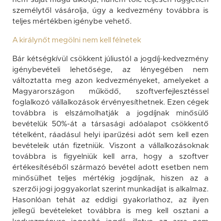
személytől vásárolja, úgy a kedvezmény továbbra is
teljes mértékben igénybe vehető.
A királynőt megölni nem kell félnetek
Bár kétségkívül csökkent júliustól a jogdíj-kedvezmény
igénybevételi lehetősége, az lényegében nem
változtatta meg azon kedvezményeket, amelyeket a
Magyarországon működő, szoftverfejlesztéssel
foglalkozó vállalkozások érvényesíthetnek. Ezen cégek
továbbra is elszámolhatják a jogdíjnak minősülő
bevételük 50%-át a társasági adóalapot csökkentő
tételként, ráadásul helyi iparűzési adót sem kell ezen
bevételeik után fizetniük. Viszont a vállalkozásoknak
továbbra is figyelniük kell arra, hogy a szoftver
értékesítéséből származó bevétel adott esetben nem
minősülhet teljes mértékig jogdíjnak, hiszen az a
szerzői jogi joggyakorlat szerint munkadíjat is alkalmaz.
Hasonlóan tehát az eddigi gyakorlathoz, az ilyen
jellegű bevételeket továbbra is meg kell osztani a