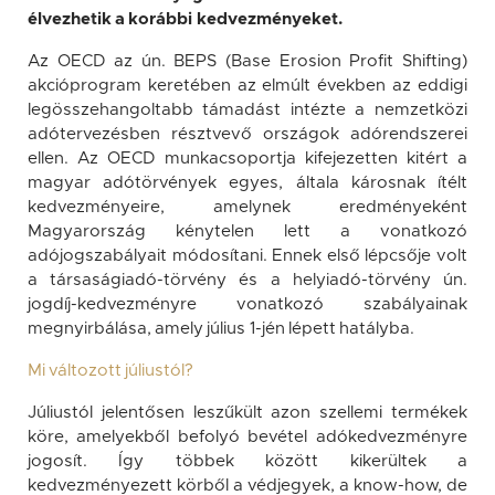
élvezhetik a korábbi kedvezményeket.
Az OECD az ún. BEPS (Base Erosion Profit Shifting)
akcióprogram keretében az elmúlt években az eddigi
legösszehangoltabb támadást intézte a nemzetközi
adótervezésben résztvevő országok adórendszerei
ellen. Az OECD munkacsoportja kifejezetten kitért a
magyar adótörvények egyes, általa károsnak ítélt
kedvezményeire, amelynek eredményeként
Magyarország kénytelen lett a vonatkozó
adójogszabályait módosítani. Ennek első lépcsője volt
a társaságiadó-törvény és a helyiadó-törvény ún.
jogdíj-kedvezményre vonatkozó szabályainak
megnyirbálása, amely július 1-jén lépett hatályba.
Mi változott júliustól?
Júliustól jelentősen leszűkült azon szellemi termékek
köre, amelyekből befolyó bevétel adókedvezményre
jogosít. Így többek között kikerültek a
kedvezményezett körből a védjegyek, a know-how, de