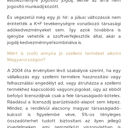
kedvezményre jogosító jogdíj, illetve az arra nem
jogosító munkadíj között.
És végezetül még egy jó hír: a júliusi változások nem
érintették a K+F tevékenységre vonatkozó társasági
adókedvezményeket sem. Így azok továbbra is
igénybe vehetők a szoftverfejlesztők által, akár a
jogdíj-kedvezménnyel kombinálva is.
Miért is (volt) annyira jó szellemi terméket alkotni
Magyarországon?
A 2004 óta érvényben lévő szabályok szerint, ha egy
vállalkozás egy szellemi termékre hasznosítási vagy
felhasználási engedélyt ad, vagy átruházza a szellemi
termékhez kapcsolódó vagyoni jogokat, úgy az ebből
befolyó licenszdíjnak csak a fele társaságiadó-köteles.
Ráadásul a licenszdíj iparűzésiadó-alapot sem képez.
Mindez, a rendkívül alacsony magyar társaságiadó-
kulcsot is figyelembe véve, 5%-os tényleges
összadóterhet tudott biztosítani az ilyen jellegű
jövedelmeken, ami nemzetközi viszonylatban is