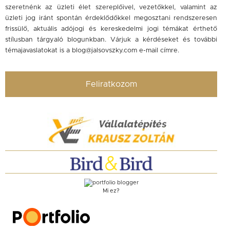
szeretnénk az üzleti élet szereplőivel, vezetőkkel, valamint az
üzleti jog iránt spontán érdeklődőkkel megosztani rendszeresen
frissülő, aktuális adójogi és kereskedelmi jogi témákat érthető
stílusban tárgyaló blogunkban. Várjuk a kérdéseket és további
témajavaslatokat is a
blog@jalsovszky.com
e-mail címre.
Feliratkozom
Mi ez?