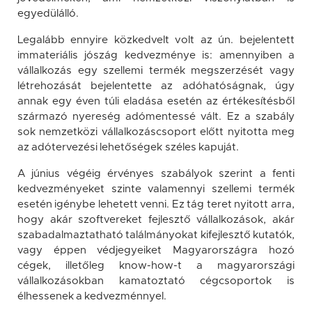
egyedülálló.
Legalább ennyire közkedvelt volt az ún. bejelentett
immateriális jószág kedvezménye is: amennyiben a
vállalkozás egy szellemi termék megszerzését vagy
létrehozását bejelentette az adóhatóságnak, úgy
annak egy éven túli eladása esetén az értékesítésből
származó nyereség adómentessé vált. Ez a szabály
sok nemzetközi vállalkozáscsoport előtt nyitotta meg
az adótervezési lehetőségek széles kapuját.
A június végéig érvényes szabályok szerint a fenti
kedvezményeket szinte valamennyi szellemi termék
esetén igénybe lehetett venni. Ez tág teret nyitott arra,
hogy akár szoftvereket fejlesztő vállalkozások, akár
szabadalmaztatható találmányokat kifejlesztő kutatók,
vagy éppen védjegyeiket Magyarországra hozó
cégek, illetőleg know-how-t a magyarországi
vállalkozásokban kamatoztató cégcsoportok is
élhessenek a kedvezménnyel.