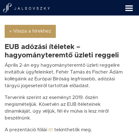
« Vissza a hírekhez
EUB adózási ítéletek –
hagyományteremtő üzleti reggeli
Április 2-án egy hagyományteremtő üzleti reggelire
invitáltuk ügyfeleinket, Fehér Tamás és Fischer Ádám
kollégáink az Európai Bíróság legfrissebb, adózási
tárgyú jogeseteiről tartottak előadást.
Terverink szerint az eseményt 2019. őszén
megismételjük. Követvén az EUB ítéleteinek
dinamikáját, úgy véljük, fél év múlva is lesz miről
beszélnünk.
A prezentáció fóliái
itt
tekinthetők meg.