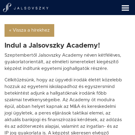
« Vissza a hírekhez
Indul a Jalsovszky Academy!
Szeptembertől Jalsovszky Academy néven kétféléves,
gyakorlatorientált, az elméleti ismereteket kiegészítő
képzést indítunk egyetemi joghallgatók részére.
Célkitűzésünk, hogy az ügyvédi irodák életét közelebb
hozzuk az egyetemi iskolapadhoz és egyszersmind
betekintést adjunk a hallgatóknak irodánk főbb
szakmai tevékenységeibe. Az Academy öt modulra
épül, abban helyet kapnak az M&A és kereskedelmi
jogi ügyletek, a peres eljárások taktikai elemei, az
aktuális bankjogi és finanszírozási kérdések, az adózás
és az adótervezés alapjai, valamint az ingatlan- és az
IP jog gyakorlata is. A képzést sikeresen elvégző