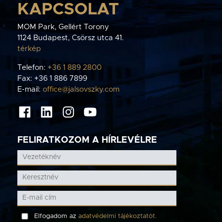
KAPCSOLAT
MOM Park, Gellért Torony
1124 Budapest, Csörsz utca 41.
térkép
Telefon:
+36 1 889 2800
Fax: +36 1 886 7899
E-mail:
office@jalsovszky.com
FELIRATKOZOM A HÍRLEVÉLRE
Elfogadom az
adatvédelmi tájékoztatót.