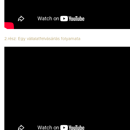
2.rész: Egy vállalatfelvásárlás folyamata