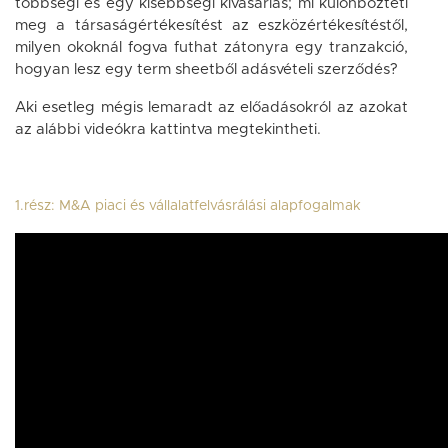
többségi és egy kisebbségi kivásárlás; mi különbözteti
meg a társaságértékesítést az eszközértékesítéstől,
milyen okoknál fogva futhat zátonyra egy tranzakció,
hogyan lesz egy term sheetből adásvételi szerződés?
Aki esetleg mégis lemaradt az előadásokról az azokat
az alábbi videókra kattintva megtekintheti.
1.rész: M&A piaci és vállalatfelvásrálási alapfogalmak