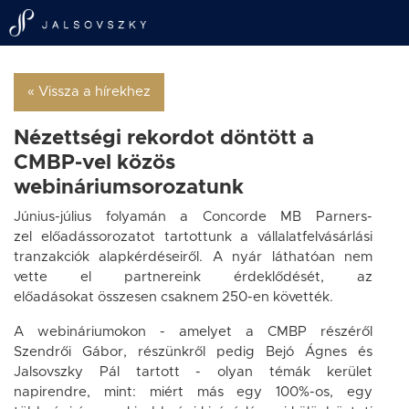
« Vissza a hírekhez
Nézettségi rekordot döntött a
CMBP-vel közös
webináriumsorozatunk
Június-július folyamán a Concorde MB Parners-
zel előadássorozatot tartottunk a vállalatfelvásárlási
tranzakciók alapkérdéseiről. A nyár láthatóan nem
vette el partnereink érdeklődését, az
előadásokat összesen csaknem 250-en követték.
A webináriumokon - amelyet a CMBP részéről
Szendrői Gábor, részünkről pedig Bejó Ágnes és
Jalsovszky Pál tartott - olyan témák kerület
napirendre, mint: miért más egy 100%-os, egy