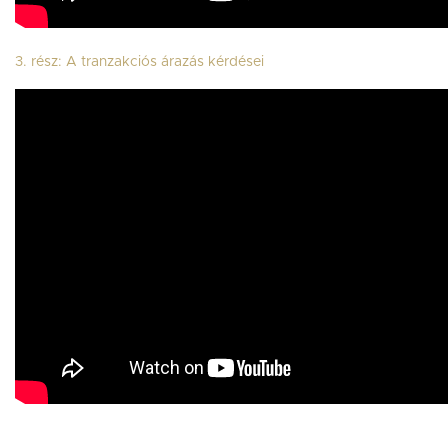
3. rész: A tranzakciós árazás kérdései