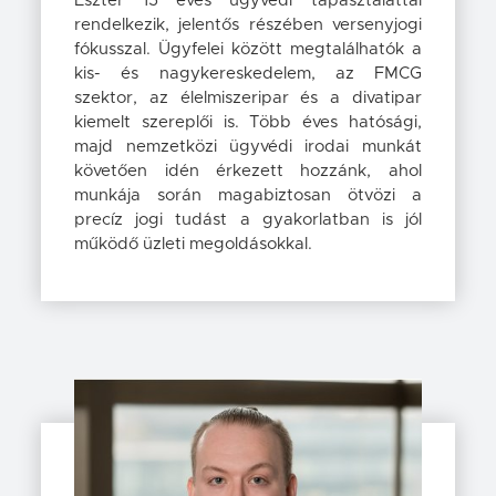
Eszter 15 éves ügyvédi tapasztalattal
rendelkezik, jelentős részében versenyjogi
fókusszal. Ügyfelei között megtalálhatók a
kis- és nagykereskedelem, az FMCG
szektor, az élelmiszeripar és a divatipar
kiemelt szereplői is. Több éves hatósági,
majd nemzetközi ügyvédi irodai munkát
követően idén érkezett hozzánk, ahol
munkája során magabiztosan ötvözi a
precíz jogi tudást a gyakorlatban is jól
működő üzleti megoldásokkal.