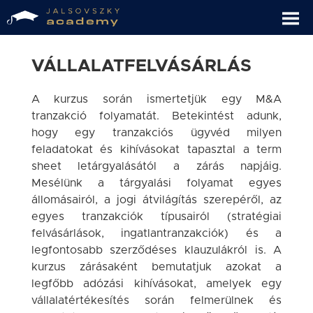
VÁLLALATFELVÁSÁRLÁS
A kurzus során ismertetjük egy M&A
tranzakció folyamatát. Betekintést adunk,
hogy egy tranzakciós ügyvéd milyen
feladatokat és kihívásokat tapasztal a term
sheet letárgyalásától a zárás napjáig.
Mesélünk a tárgyalási folyamat egyes
állomásairól, a jogi átvilágítás szerepéről, az
egyes tranzakciók típusairól (stratégiai
felvásárlások, ingatlantranzakciók) és a
legfontosabb szerződéses klauzulákról is. A
kurzus zárásaként bemutatjuk azokat a
legfőbb adózási kihívásokat, amelyek egy
vállalatértékesítés során felmerülnek és