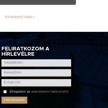
Következő oldal »
FELIRATKOZOM A
HÍRLEVÉLRE
Elfogadom az
adatvédelmi tájékoztatót.
Feliratkozom