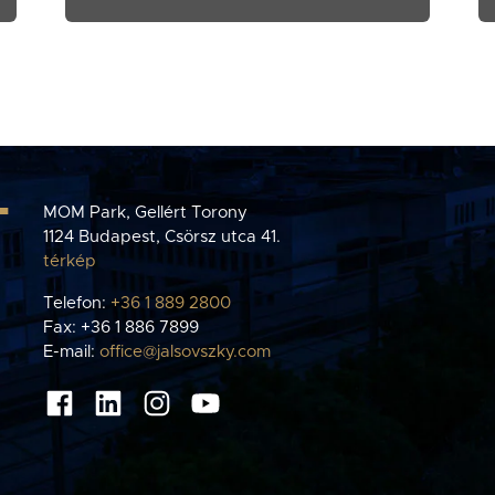
T
MOM Park, Gellért Torony
1124 Budapest, Csörsz utca 41.
térkép
Telefon:
+36 1 889 2800
Fax: +36 1 886 7899
E-mail:
office@jalsovszky.com