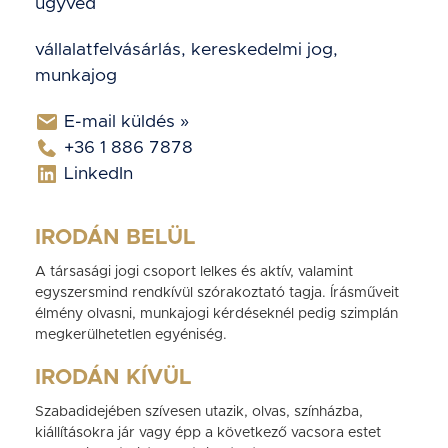
ügyvéd
vállalatfelvásárlás, kereskedelmi jog,
munkajog
E-mail küldés »
+36 1 886 7878
LinkedIn
IRODÁN BELÜL
A társasági jogi csoport lelkes és aktív, valamint
egyszersmind rendkívül szórakoztató tagja. Írásműveit
élmény olvasni, munkajogi kérdéseknél pedig szimplán
megkerülhetetlen egyéniség.
IRODÁN KÍVÜL
Szabadidejében szívesen utazik, olvas, színházba,
kiállításokra jár vagy épp a következő vacsora estet