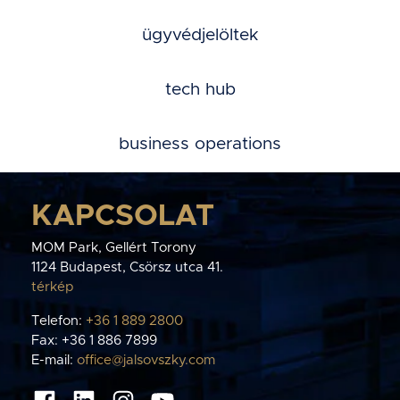
ügyvédjelöltek
tech hub
business operations
KAPCSOLAT
MOM Park, Gellért Torony
1124 Budapest, Csörsz utca 41.
térkép
Telefon:
+36 1 889 2800
Fax: +36 1 886 7899
E-mail:
office@jalsovszky.com