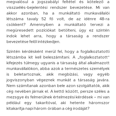
megvalósul a jogszabályi feltétel és kötelező a
visszaélés-bejelentési rendszer bevezetése. Mi van
akkor azonban, ha a munkáltató munkavállalói
létszáma tavaly 52 fő volt, de az idénre 48-ra
csökkent? Amennyiben a munkáltató tervezi a
megüresedett pozíciókat betölteni, úgy ez szintén
indok lehet arra, hogy a társaság a rendszer
bevezetése felől intézkedjen.
Szintén kérdésként merül fel, hogy a foglalkoztatotti
létszámba kit kell beleszámítani. A „foglalkoztatott”
kifejezés túlmegy ugyanis a társaság által alkalmazott
munkavállalókon, abba azok a természetes személyek
is beletartoznak, akik megbízási, vagy egyéb
jogviszonyban végeznek munkát a társaság javára.
Nem számítanak azonban bele azon szolgáltatók, akik
cég nevében járnak el. A kettő között, persze széles a
mezsgye és felmerülnek értelmezési kérdések – mi van
például egy takarítóval, aki hetente háromszor
kitakarítja napi három órában a cég irodáját?