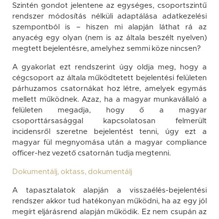
Szintén gondot jelentene az egységes, csoportszintű
rendszer módosítás nélküli adaptálása adatkezelési
szempontból is – hiszen mi alapján láthat rá az
anyacég egy olyan (nem is az általa beszélt nyelven)
megtett bejelentésre, amelyhez semmi köze nincsen?
A gyakorlat ezt rendszerint úgy oldja meg, hogy a
cégcsoport az általa működtetett bejelentési felületen
párhuzamos csatornákat hoz létre, amelyek egymás
mellett működnek. Azaz, ha a magyar munkavállaló a
felületen megadja, hogy ő a magyar
csoporttársasággal kapcsolatosan felmerült
incidensről szeretne bejelentést tenni, úgy ezt a
magyar fül megnyomása után a magyar compliance
officer-hez vezető csatornán tudja megtenni.
Dokumentálj, oktass, dokumentálj
A tapasztalatok alapján a visszaélés-bejelentési
rendszer akkor tud hatékonyan működni, ha az egy jól
megírt eljárásrend alapján működik. Ez nem csupán az