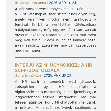
dr. Csabai Marianna
|
2026. ÁPRILIS 24.
A Bértranszparencia Irányelv május 10-én ünnepli
a 3. születésnapját, már szinte nincs olyan cég,
amely valamilyen módon nem találkozott a
témával. És bár a jelentéstételi kötelezettség
hatálybalépéséig még egy év hátra van, vannak
olyan munkáltatói feladatok, amiknek már most
meg kell felelni. Akkor is, ha az Irányelv hazai
alkalmazáshoz szükséges magyar szabályozás
még nem ismert.
INTERJÚ AZ MI ÜGYNÖKKEL: A HR
SCI-FI JOGI OLDALA
dr. Tarján Zoltán
|
2025. ÁPRILIS 23.
A HR sci-fi a szemünk előtt játszódik:
kétségtelen, hogy a HR technológiák a
digitalizáció és a mesterséges intelligencia egyik
leggyorsabban fejlődő szegmense. Ma már
teljesen átalános, hogy MI chatbottal interjúznak
a jelöltek, MI alapú szoftverek segítenek a