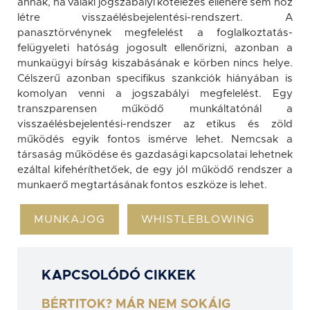
annak, ha valaki jogszabályi kötelezés ellenére sem hoz
létre visszaélésbejelentési-rendszert. A
panasztörvénynek megfelelést a foglalkoztatás-
felügyeleti hatóság jogosult ellenőrizni, azonban a
munkaügyi bírság kiszabásának e körben nincs helye.
Célszerű azonban specifikus szankciók hiányában is
komolyan venni a jogszabályi megfelelést. Egy
transzparensen működő munkáltatónál a
visszaélésbejelentési-rendszer az etikus és zöld
működés egyik fontos ismérve lehet. Nemcsak a
társaság működése és gazdasági kapcsolatai lehetnek
ezáltal kifehéríthetőek, de egy jól működő rendszer a
munkaerő megtartásának fontos eszköze is lehet.
MUNKAJOG
WHISTLEBLOWING
KAPCSOLÓDÓ CIKKEK
BÉRTITOK? MÁR NEM SOKÁIG