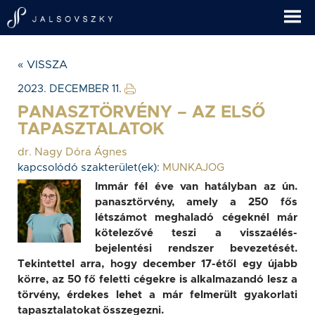
« VISSZA
2023. DECEMBER 11.
PANASZTÖRVÉNY – AZ ELSŐ
TAPASZTALATOK
dr. Nagy Dóra Ágnes
kapcsolódó szakterület(ek):
MUNKAJOG
Immár fél éve van hatályban az ún.
panasztörvény, amely a 250 fős
létszámot meghaladó cégeknél már
kötelezővé teszi a visszaélés-
bejelentési rendszer bevezetését.
Tekintettel arra, hogy december 17-étől egy újabb
körre, az 50 fő feletti cégekre is alkalmazandó lesz a
törvény, érdekes lehet a már felmerült gyakorlati
tapasztalatokat összegezni.