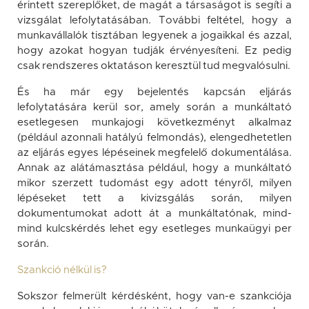
érintett szereplőket, de magát a társaságot is segíti a
vizsgálat lefolytatásában. További feltétel, hogy a
munkavállalók tisztában legyenek a jogaikkal és azzal,
hogy azokat hogyan tudják érvényesíteni. Ez pedig
csak rendszeres oktatáson keresztül tud megvalósulni.
És ha már egy bejelentés kapcsán eljárás
lefolytatására kerül sor, amely során a munkáltató
esetlegesen munkajogi következményt alkalmaz
(például azonnali hatályú felmondás), elengedhetetlen
az eljárás egyes lépéseinek megfelelő dokumentálása.
Annak az alátámasztása például, hogy a munkáltató
mikor szerzett tudomást egy adott tényről, milyen
lépéseket tett a kivizsgálás során, milyen
dokumentumokat adott át a munkáltatónak, mind-
mind kulcskérdés lehet egy esetleges munkaügyi per
során.
Szankció nélkül is?
Sokszor felmerült kérdésként, hogy van-e szankciója