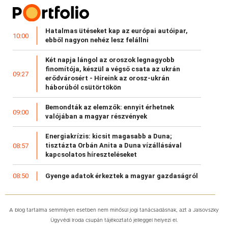
Hatalmas ütéseket kap az európai autóipar,
10:00
ebből nagyon nehéz lesz felállni
Két napja lángol az oroszok legnagyobb
finomítója, készül a végső csata az ukrán
09:27
erődvárosért - Híreink az orosz-ukrán
háborúból csütörtökön
Bemondták az elemzők: ennyit érhetnek
09:00
valójában a magyar részvények
Energiakrízis: kicsit magasabb a Duna;
tisztázta Orbán Anita a Duna vízállásával
08:57
kapcsolatos híreszteléseket
Gyenge adatok érkeztek a magyar gazdaságról
08:50
A blog tartalma semmilyen esetben nem minősül jogi tanácsadásnak, azt a Jalsovszky
Ügyvédi Iroda csupán tájékoztató jelleggel helyezi el.