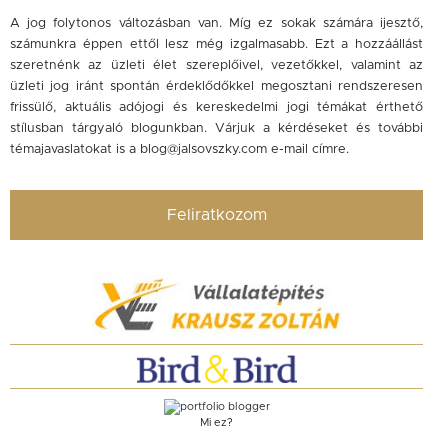
A jog folytonos változásban van. Míg ez sokak számára ijesztő,
számunkra éppen ettől lesz még izgalmasabb. Ezt a hozzáállást
szeretnénk az üzleti élet szereplőivel, vezetőkkel, valamint az
üzleti jog iránt spontán érdeklődőkkel megosztani rendszeresen
frissülő, aktuális adójogi és kereskedelmi jogi témákat érthető
stílusban tárgyaló blogunkban. Várjuk a kérdéseket és további
témajavaslatokat is a
blog@jalsovszky.com
e-mail címre.
Feliratkozom
Mi ez?