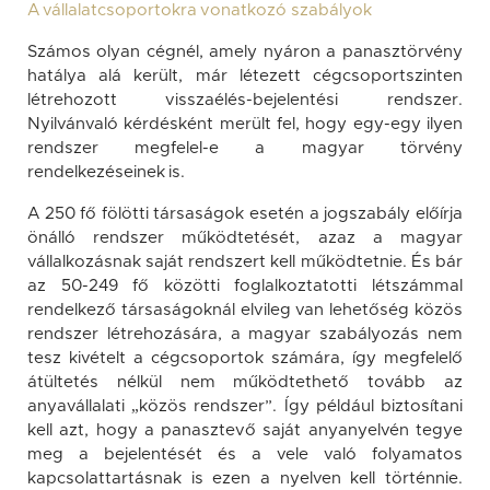
A vállalatcsoportokra vonatkozó szabályok
Számos olyan cégnél, amely nyáron a panasztörvény
hatálya alá került, már létezett cégcsoportszinten
létrehozott visszaélés-bejelentési rendszer.
Nyilvánvaló kérdésként merült fel, hogy egy-egy ilyen
rendszer megfelel-e a magyar törvény
rendelkezéseinek is.
A 250 fő fölötti társaságok esetén a jogszabály előírja
önálló rendszer működtetését, azaz a magyar
vállalkozásnak saját rendszert kell működtetnie. És bár
az 50-249 fő közötti foglalkoztatotti létszámmal
rendelkező társaságoknál elvileg van lehetőség közös
rendszer létrehozására, a magyar szabályozás nem
tesz kivételt a cégcsoportok számára, így megfelelő
átültetés nélkül nem működtethető tovább az
anyavállalati „közös rendszer”. Így például biztosítani
kell azt, hogy a panasztevő saját anyanyelvén tegye
meg a bejelentését és a vele való folyamatos
kapcsolattartásnak is ezen a nyelven kell történnie.