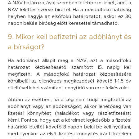
A NAV határozatával szemben fellebbezni lehet, amit a
NAV felettes szerve bírál el. Ha a másodfokú hatóság
helyben hagyja az elsőfokú határozatot, akkor ez 30
napon belül a bíróság előtt keresettel támadható.
9. Mikor kell befizetni az adóhiányt és
a bírságot?
Ha adóhiányt állapít meg a NAV, azt a másodfokú
határozat kézbesítésétől számított 15. napig kell
megfizetni. A másodfokú határozat kézbesítésére
körülbelül az ellenőrzés megkezdését követő 1-1,5 év
elteltével lehet számítani, ennyi idő van erre felkészülni.
Abban az esetben, ha a cég nem tudja megfizetni az
adóhiányt vagy az adóbírságot, akkor lehetőség van
fizetési könnyítést (haladékot vagy részletfizetést)
kérni. Fontos, hogy ezt a kérelmet legkésőbb a fizetési
határidő leteltét követő 8 napon belül be kell nyújtani,
mert ilyenkor az első fizetési könnyítés iránti kérelem