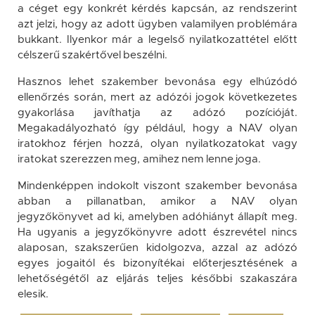
a céget egy konkrét kérdés kapcsán, az rendszerint
azt jelzi, hogy az adott ügyben valamilyen problémára
bukkant. Ilyenkor már a legelső nyilatkozattétel előtt
célszerű szakértővel beszélni.
Hasznos lehet szakember bevonása egy elhúzódó
ellenőrzés során, mert az adózói jogok következetes
gyakorlása javíthatja az adózó pozícióját.
Megakadályozható így például, hogy a NAV olyan
iratokhoz férjen hozzá, olyan nyilatkozatokat vagy
iratokat szerezzen meg, amihez nem lenne joga.
Mindenképpen indokolt viszont szakember bevonása
abban a pillanatban, amikor a NAV olyan
jegyzőkönyvet ad ki, amelyben adóhiányt állapít meg.
Ha ugyanis a jegyzőkönyvre adott észrevétel nincs
alaposan, szakszerűen kidolgozva, azzal az adózó
egyes jogaitól és bizonyítékai előterjesztésének a
lehetőségétől az eljárás teljes későbbi szakaszára
elesik.