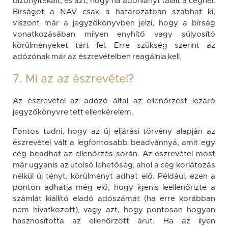
bizonyítékait, és azt, hogy ha adóhiányt talált a cégnél.
Bírságot a NAV csak a határozatban szabhat ki,
viszont már a jegyzőkönyvben jelzi, hogy a bírság
vonatkozásában milyen enyhítő vagy súlyosító
körülményeket tárt fel. Erre szükség szerint az
adózónak már az észrevételben reagálnia kell.
7. Mi az az észrevétel?
Az észrevétel az adózó által az ellenőrzést lezáró
jegyzőkönyvre tett ellenkérelem.
Fontos tudni, hogy az új eljárási törvény alapján az
észrevétel vált a legfontosabb beadvánnyá, amit egy
cég beadhat az ellenőrzés során. Az észrevétel most
már ugyanis az utolsó lehetőség, ahol a cég korlátozás
nélkül új tényt, körülményt adhat elő. Például, ezen a
ponton adhatja még elő, hogy igenis leellenőrizte a
számlát kiállító eladó adószámát (ha erre korábban
nem hivatkozott), vagy azt, hogy pontosan hogyan
hasznosította az ellenőrzött árut. Ha az ilyen