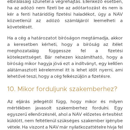
elbírálásáig szünetel a végrehajtás. Ellenkező esetben,
ha az adózó nem fizeti be az adótartozást és nem is
kér a fenti határidőig fizetési haladékot, úgy a NAV
közvetlenül az adózó számlájáról leemelheti a
követelését.
Ha a cég a határozatot bíróságon megtámadja, akkor
a keresetben kérheti, hogy a bíróság az ítélet
meghozataláig függessze fel a fizetési
kötelezettséget. Bár nehezen kiszámítható, hogy a
bíróság mikor hagyja jóvá ezt a indítványt, egy kellően
alátámasztott kérelemmel itt is lehet időt nyerni, ami
lehetővé teszi, hogy a cég felkészüljön a fizetésre.
10. Mikor forduljunk szakemberhez?
Az eljárás jellegétől függ, hogy mikor és milyen
mértékben javasolt szakemberhez fordulni. Egy
egyszerű ellenőrzésnél, ahol a NAV előzetes értesítést
küldött, nem feltétlenül szükséges szakember igénybe
vétele. Ha viszont a NAV már nyilatkozattételre hívja fel