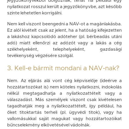
jegyzőkönyvekből dolgoznak, tehát ha például egy
nyilatkozat rosszul került a jegyzőkönyvbe, azt később
szinte lehetetlen korrigálni.
Nem kell viszont beengedni a NAV-ot a magánlakásba.
Ez alól kivételt csak az jelent, ha a hatóság kifejezetten
a lakáshoz kapcsolódó adóteher (pl. bérbeadás utáni
adó) miatt ellenőrzi az adózót vagy a lakás a cég
székhelyeként, telephelyeként, gazdasági
tevékenység végzésére szolgál.
3. Kell-e bármit mondani a NAV-nak?
Nem. Az eljárás alá vont cég képviselője (ideérve a
hozzátartozókat is) nem köteles nyilatkozni, indokolás
nélkül megtagadhatja a nyilatkozattételt vagy a
válaszadást. Más személyek viszont csak kivételesen
tagadhatják meg a nyilatkozattételt, így például, ha
őket titoktartás terheli (pl. ügyvédi titok), vagy ha
vallomásukkal saját magukat vagy hozzátartozóikat
bűncselekmény elkövetésével vádolnák.