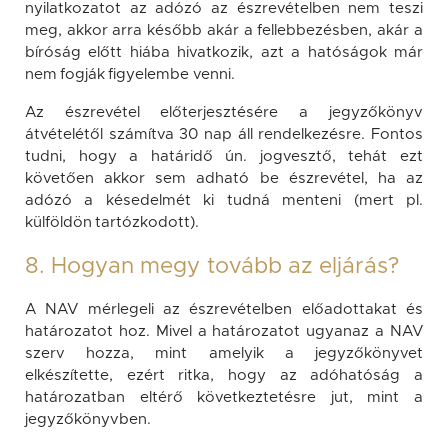
nyilatkozatot az adózó az észrevételben nem teszi
meg, akkor arra később akár a fellebbezésben, akár a
bíróság előtt hiába hivatkozik, azt a hatóságok már
nem fogják figyelembe venni.
Az észrevétel előterjesztésére a jegyzőkönyv
átvételétől számítva 30 nap áll rendelkezésre. Fontos
tudni, hogy a határidő ún. jogvesztő, tehát ezt
követően akkor sem adható be észrevétel, ha az
adózó a késedelmét ki tudná menteni (mert pl.
külföldön tartózkodott).
8. Hogyan megy tovább az eljárás?
A NAV mérlegeli az észrevételben előadottakat és
határozatot hoz. Mivel a határozatot ugyanaz a NAV
szerv hozza, mint amelyik a jegyzőkönyvet
elkészítette, ezért ritka, hogy az adóhatóság a
határozatban eltérő következtetésre jut, mint a
jegyzőkönyvben.