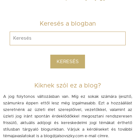
Keresés a blogban
Kiknek szól ez a blog?
A jog folytonos változásban van. Míg ez sokak számára ijesztő,
számunkra éppen ettől lesz még izgalmasabb. Ezt a hozzáállást
szeretnénk az üzleti élet szereplőivel, vezetőkkel, valamint az
üzleti jog iránt spontán érdeklődőkkel megosztani rendszeresen
frissülő, aktuális adójogi és kereskedelmi jogi témákat érthető
stílusban tárgyaló blogunkban. Várjuk a kérdéseket és további
témajavaslatokat is a
blog@jalsovszky.com
e-mail címre.