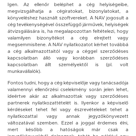
Igen. Az ellenőr beléphet a cég helyiségeibe,
megvizsgálhatja a cégiratokat, bizonylatokat, a
könyveléshez használt szoftvereket. A NAV jogosult a
cég tevékenységével összefüggő járművek, helyiségek
átvizsgálására is, ha megalapozottan feltételezi, hogy
valamilyen bizonyítékot a cég elrejtett vagy
megsemmisítene. A NAV nyilatkozatot kérhet továbbá
a cég alkalmazottaitól vagy a céggel szerződéses
kapcsolatban álló vagy korábban szerződéses
kapcsolatban állt személyektől is (pl. volt
munkavállalók).
Fontos tudni, hogy a cég képviselője vagy tanácsadója
valamennyi ellenőrzési cselekmény során jelen lehet,
ideértve akár az alkalmazottak vagy szerződéses
partnerek nyilatkozattételét is. Ilyenkor a képviselő
kérdéseket tehet fel vagy észrevételeket tehet a
nyilatkozattal vagy annak jegyzőkönyvezett
változatával szemben. Ezzel a joggal érdemes élni,
mert később a hatóságok már csak a