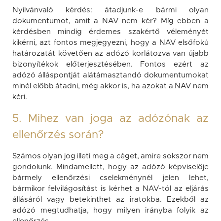
Nyilvánvaló kérdés: átadjunk-e bármi olyan
dokumentumot, amit a NAV nem kér? Míg ebben a
kérdésben mindig érdemes szakértő véleményét
kikérni, azt fontos megjegyezni, hogy a NAV elsőfokú
határozatát követően az adózó korlátozva van újabb
bizonyítékok előterjesztésében. Fontos ezért az
adózó álláspontját alátámasztandó dokumentumokat
minél előbb átadni, még akkor is, ha azokat a NAV nem
kéri.
5. Mihez van joga az adózónak az
ellenőrzés során?
Számos olyan jog illeti meg a céget, amire sokszor nem
gondolunk. Mindamellett, hogy az adózó képviselője
bármely ellenőrzési cselekménynél jelen lehet,
bármikor felvilágosítást is kérhet a NAV-tól az eljárás
állásáról vagy betekinthet az iratokba. Ezekből az
adózó megtudhatja, hogy milyen irányba folyik az