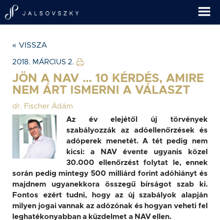
« VISSZA
2018. MÁRCIUS 2.
JÖN A NAV … 10 KÉRDÉS, AMIRE
NEM ÁRT ISMERNI A VÁLASZT
dr. Fischer Ádám
Az év elejétől új törvények
szabályozzák az adóellenőrzések és
adóperek menetét. A tét pedig nem
kicsi: a NAV évente ugyanis közel
30.000 ellenőrzést folytat le, ennek
során pedig mintegy 500 milliárd forint adóhiányt és
majdnem ugyanekkora összegű bírságot szab ki.
Fontos ezért tudni, hogy az új szabályok alapján
milyen jogai vannak az adózónak és hogyan veheti fel
leghatékonyabban a küzdelmet a NAV ellen.