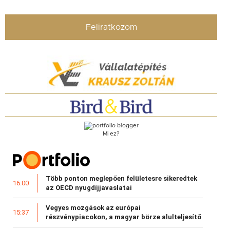
Feliratkozom
Mi ez?
Több ponton meglepően felületesre sikeredtek
16:00
az OECD nyugdíjjavaslatai
Vegyes mozgások az európai
15:37
részvénypiacokon, a magyar börze alulteljesítő