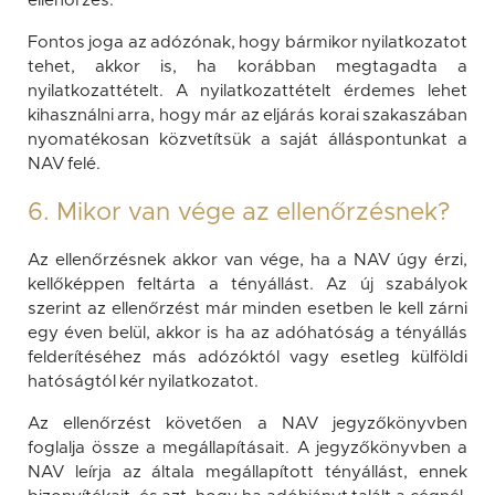
ellenőrzés.
Fontos joga az adózónak, hogy bármikor nyilatkozatot
tehet, akkor is, ha korábban megtagadta a
nyilatkozattételt. A nyilatkozattételt érdemes lehet
kihasználni arra, hogy már az eljárás korai szakaszában
nyomatékosan közvetítsük a saját álláspontunkat a
NAV felé.
6. Mikor van vége az ellenőrzésnek?
Az ellenőrzésnek akkor van vége, ha a NAV úgy érzi,
kellőképpen feltárta a tényállást. Az új szabályok
szerint az ellenőrzést már minden esetben le kell zárni
egy éven belül, akkor is ha az adóhatóság a tényállás
felderítéséhez más adózóktól vagy esetleg külföldi
hatóságtól kér nyilatkozatot.
Az ellenőrzést követően a NAV jegyzőkönyvben
foglalja össze a megállapításait. A jegyzőkönyvben a
NAV leírja az általa megállapított tényállást, ennek