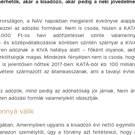
érhetők, akár a kisadózó, akár pedig a neki jövedelme
országon, a NAV napokban megjelent évkönyve alapjá
ezzel az adózási formával. Nem is csoda, hiszen a KAT
.000 Ft-os havi adófizetéssel szinte valamenny
s- és középvállalkozások körében szintén szárnyal a KIV
en adóznak a KIVA hatálya alatt – főként olyanok, aki
bérköltségük magas. Mindezek fényében nem is csoda, hog
is jelentősen nőttek 2017-ben: KATÁ-ból kb. 100 milliár
evétele származott az államkasszának, ami a tavalyi évhe
az adózók, mind pedig az adóhatóság jól járnak. Nem ár
en adózási formák valamelyikét választják.
nnyá válik
ában. Amennyiben ugyanis a kisadózó évi nettó egymilli
yanazon személytől, úgy a törvény azt feltételezi, hogy 