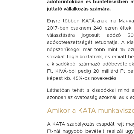
adóforintokban és büntetésekben m
juttató vállalkozás számára.
Egyre többen KATÁ-znak ma Magyar
2017-ben csaknem 240 ezren éltek 
választására jogosult adózó 50
adókötelezettségét letudhatja. A ki
népszerűsége: már több mint 15 ezr
sokakat foglalkoztatnak, és emiatt 
a kisadókból származó adóbevételek 
Ft, KIVÁ-ból pedig 20 milliárd Ft b
képest kb. 45%-os növekedés.
Láthatóan tehát a kisadókkal mind 
azonban az óvatosság azoknál, akik ez
Amikor a KATA munkaviszo
A KATA szabályozás csapdát rejt mag
Ft-nál nagyobb bevételt realizál ug