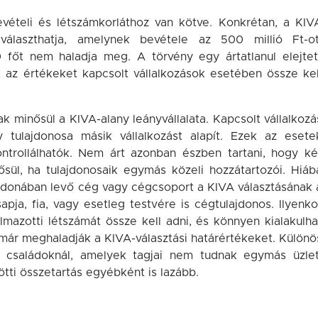
vételi és létszámkorláthoz van kötve. Konkrétan, a KIV
választhatja, amelynek bevétele az 500 millió Ft-ot
 főt nem haladja meg. A törvény egy ártatlanul elejtet
az értékeket kapcsolt vállalkozások esetében össze kel
k minősül a KIVA-alany leányvállalata. Kapcsolt vállalkozá
y tulajdonosa másik vállalkozást alapít. Ezek az esete
ntrollálhatók. Nem árt azonban észben tartani, hogy ké
ősül, ha tulajdonosaik egymás közeli hozzátartozói. Hiáb
ajdonában levő cég vagy cégcsoport a KIVA választásának 
apja, fia, vagy esetleg testvére is cégtulajdonos. Ilyenko
mazotti létszámát össze kell adni, és könnyen kialakulha
már meghaladják a KIVA-választási határértékeket. Különö
n családoknál, amelyek tagjai nem tudnak egymás üzlet
ötti összetartás egyébként is lazább.