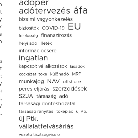
adóper
n
áfa
adótervezés
t
y
bizalmi vagyonkezelés
EU
k
COVID-19
biztosíték
s
finanszírozás
felelosség
n
helyi adó
illeték
információcsere
ingatlan
a
kapcsolt vállalkozások
kisadók
t
kockázati toke
különadó
MRP
:
NAV
munkajog
offshore
y
szerzodések
peres eljárás
i
SZJA
társasági adó
,
társasági döntéshozatal
y
társaságirányítás
tokepiac
új Pp.
,
új Ptk.
vállalatfelvásárlás
vezeto tisztségviselo