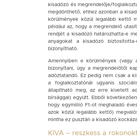
kisadózó és megrendelője/foglalkozta
megdönthető, ehhez azonban a kisadó
körülmények közül legalább kettő m
például az, hogy a megrendelő utasí
rendjét a kisadózó határozhatta-e 
anyagokat a kisadózó biztosított
bizonyítható.
Amennyiben e körülmények (vagy a
bizonyítani, úgy a megrendelőtől k
adóztatandó. Ez pedig nem csak a kis
a foglalkoztatónál ugyanis szociál
állapítható meg, az erre kivetett a
bírsággal) együtt. Ebből következően
hogy egymillió Ft-ot meghaladó éves
azok közül legalább kettő) megvaló
mintha ez pusztán a kisadózó kockáza
KIVA – reszkess a rokonokt