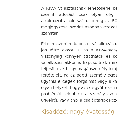
A KIVA választásának lehetősége be
szerinti adózást csak olyan cég 
alkalmazottainak száma pedig az 50
megjegyzése szerint azonban ezeket 
számítani.
Értelemszerűen kapcsolt vállalkozásna
jön létre akkor is, ha a KIVA-alan
viszonylag könnyen átláthatók és ko
vállalkozás akkor is kapcsoltnak min
teljesíti ezért egy magánszemély tul
feltételeit, ha az adott személy édes
ugyanis e cégek forgalmát vagy alkal
olyan helyzet, hogy azok együttesen 
problémát jelent ez a szabály azo
ügyeiről, vagy ahol a családtagok köz
Kisadózó: nagy óvatosság