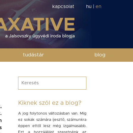
kapcsolat
hu
|
en
tudástár
blog
Kiknek szól ez a blog?
,
.
A jog folytonos változásban van. Míg
ez sokak számára ijesztő, számunkra
n
éppen ettől lesz még izgalmasabb.
s
Ezt a hozzáállást szeretnénk az