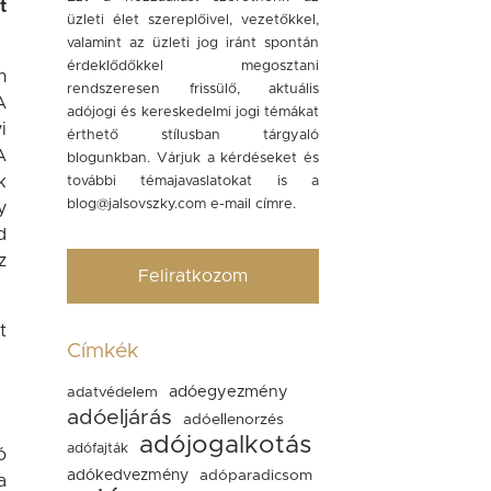
t
üzleti élet szereplőivel, vezetőkkel,
valamint az üzleti jog iránt spontán
érdeklődőkkel megosztani
n
rendszeresen frissülő, aktuális
A
adójogi és kereskedelmi jogi témákat
i
érthető stílusban tárgyaló
A
blogunkban. Várjuk a kérdéseket és
k
további témajavaslatokat is a
blog@jalsovszky.com
e-mail címre.
y
d
z
Feliratkozom
t
Címkék
adóegyezmény
adatvédelem
adóeljárás
adóellenorzés
adójogalkotás
adófajták
ó
adókedvezmény
adóparadicsom
a