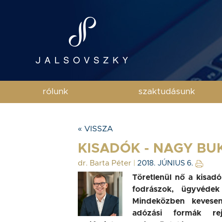
rólunk
szaktudásunk
« VISSZA
KISADÓK - NAGY B
dr. Barta Péter
|
2018. JÚNIUS 6.
Töretlenül nő a kisa
fodrászok, ügyvédek
Mindeközben kevesen
adózási formák re