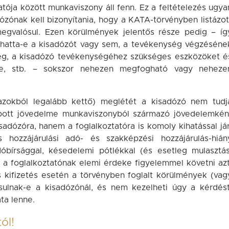
tója között munkaviszony áll fenn. Ez a feltételezés ugya
zónak kell bizonyítania, hogy a KATA-törvényben listázot
egvalósul. Ezen körülmények jelentős része pedig – íg
thatta-e a kisadózót vagy sem, a tevékenység végzéséne
meg, a kisadózó tevékenységéhez szükséges eszközöket é
a-e, stb. – sokszor nehezen megfogható vagy neheze
zokból legalább kettő) meglétét a kisadózó nem tudj
apott jövedelme munkaviszonyból származó jövedelemkén
adózóra, hanem a foglalkoztatóra is komoly kihatással jár
is hozzájárulási adó- és szakképzési hozzájárulás-hián
dóbírsággal, késedelemi pótlékkal (és esetleg mulasztás
 a foglalkoztatónak elemi érdeke figyelemmel követni azt
 kifizetés esetén a törvényben foglalt körülmények (vag
sulnak-e a kisadózónál, és nem kezelheti úgy a kérdést
ta lenne.
ól!