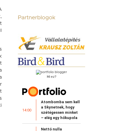
A
,
Partnerblogok
t
l
s
k
t
a
a
Mi ez?
r
t
s
Atombomba sem kell
i
a Skynetnek, hogy
14:00
szétégessen minket
– elég egy hőkupola
Nettó nulla