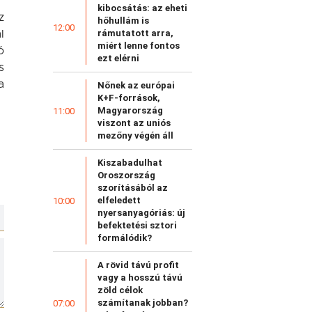
kibocsátás: az eheti
z
hőhullám is
12:00
rámutatott arra,
l
miért lenne fontos
ó
ezt elérni
s
a
Nőnek az európai
K+F-források,
Magyarország
11:00
viszont az uniós
mezőny végén áll
Kiszabadulhat
Oroszország
szorításából az
elfeledett
10:00
nyersanyagóriás: új
befektetési sztori
formálódik?
A rövid távú profit
vagy a hosszú távú
zöld célok
számítanak jobban?
07:00