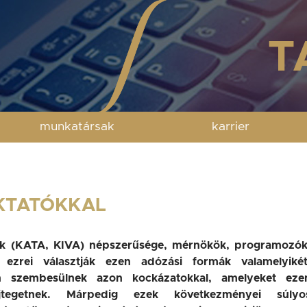
munkatársak
karrier
UKTATÓKKAL
dók (KATA, KIVA) népszerűsége, mérnökök, programozók
 ezrei választják ezen adózási formák valamelyikét
 szembesülnek azon kockázatokkal, amelyeket eze
jtegetnek. Márpedig ezek következményei súlyo