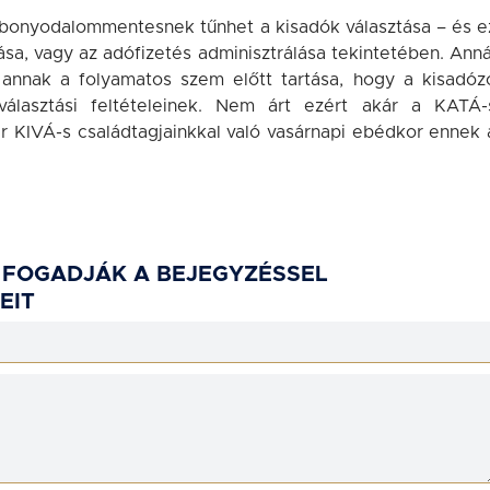
s bonyodalommentesnek tűnhet a kisadók választása – és e
ása, vagy az adófizetés adminisztrálása tekintetében. Anná
annak a folyamatos szem előtt tartása, hogy a kisadóz
álasztási feltételeinek. Nem árt ezért akár a KATÁ-
r KIVÁ-s családtagjainkkal való vasárnapi ebédkor ennek 
 FOGADJÁK A BEJEGYZÉSSEL
EIT