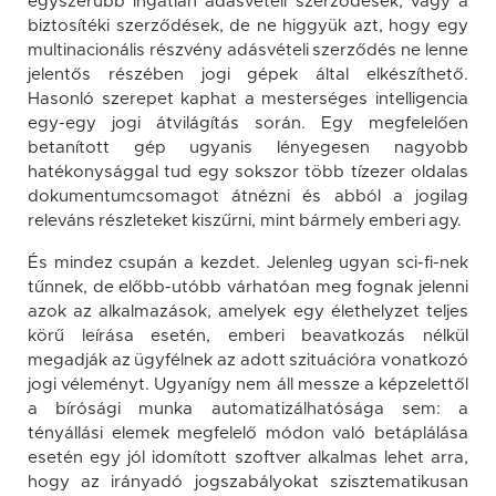
egyszerűbb ingatlan adásvételi szerződések, vagy a
biztosítéki szerződések, de ne higgyük azt, hogy egy
multinacionális részvény adásvételi szerződés ne lenne
jelentős részében jogi gépek által elkészíthető.
Hasonló szerepet kaphat a mesterséges intelligencia
egy-egy jogi átvilágítás során. Egy megfelelően
betanított gép ugyanis lényegesen nagyobb
hatékonysággal tud egy sokszor több tízezer oldalas
dokumentumcsomagot átnézni és abból a jogilag
releváns részleteket kiszűrni, mint bármely emberi agy.
És mindez csupán a kezdet. Jelenleg ugyan sci-fi-nek
tűnnek, de előbb-utóbb várhatóan meg fognak jelenni
azok az alkalmazások, amelyek egy élethelyzet teljes
körű leírása esetén, emberi beavatkozás nélkül
megadják az ügyfélnek az adott szituációra vonatkozó
jogi véleményt. Ugyanígy nem áll messze a képzelettől
a bírósági munka automatizálhatósága sem: a
tényállási elemek megfelelő módon való betáplálása
esetén egy jól idomított szoftver alkalmas lehet arra,
hogy az irányadó jogszabályokat szisztematikusan