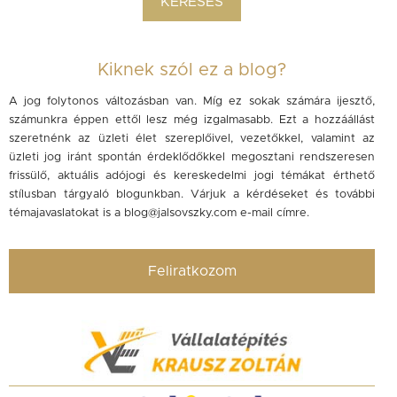
Kiknek szól ez a blog?
A jog folytonos változásban van. Míg ez sokak számára ijesztő,
számunkra éppen ettől lesz még izgalmasabb. Ezt a hozzáállást
szeretnénk az üzleti élet szereplőivel, vezetőkkel, valamint az
üzleti jog iránt spontán érdeklődőkkel megosztani rendszeresen
frissülő, aktuális adójogi és kereskedelmi jogi témákat érthető
stílusban tárgyaló blogunkban. Várjuk a kérdéseket és további
témajavaslatokat is a
blog@jalsovszky.com
e-mail címre.
Feliratkozom