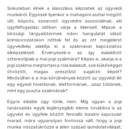
Sokunkban élnek a klasszikus képzetek az ügyvédi
munkáról. Egyesek ilyenkor a mahagóni asztal mögött
ülő, köpcös, szivarozó ügyvédre asszociálnak, aki
ügyfélfogadási időben várja a klienseit. Mások a
bírósági tárgyalótermek ódon hangulatát idéző
krimisorozatokon nőttek fel és az ott megjelenő
ügyvédkép alakítja ki a szakmával kapcsolatos
elképzeléseit. Érvényesek-e az így kialakított
sztereotípiák a mai jogi szakmára? Képes-e, akarja-e a
jogi szakma megtartani a róla kialakult, sok külsőséggel
ötvözött, magas presztízst sugárzó képet?
Minősülhet-e a mai körülmények között az ügyvédi lét
egy egyedi hivatásnak, életformának… azaz többnek,
mint egy puszta szakmának?
Egyre inkább úgy tűnik, nem. Míg ugyan a jogi
tanácsadás egyik leglényegibb eleme továbbra is az
ügyvéd és ügyfele között fennálló bizalmi kapcsolat
marad, mára ugyanolyan fontossá vált, hogy a jogi
munka visszatükrözze a jelen század gondolatvilágát,