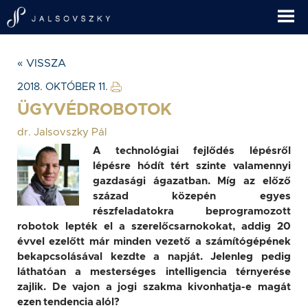
« VISSZA
2018. OKTÓBER 11.
ÜGYVÉDROBOTOK
dr. Jalsovszky Pál
A technológiai fejlődés lépésről
lépésre hódít tért szinte valamennyi
gazdasági ágazatban. Míg az előző
század közepén egyes
részfeladatokra beprogramozott
robotok lepték el a szerelőcsarnokokat, addig 20
évvel ezelőtt már minden vezető a számítógépének
bekapcsolásával kezdte a napját. Jelenleg pedig
láthatóan a mesterséges intelligencia térnyerése
zajlik. De vajon a jogi szakma kivonhatja-e magát
ezen tendencia alól?