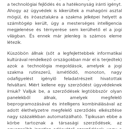
a technológiai fejlődés és a hatékonyság iránti igényt.
Ahogy az ügyvédek is kikerültek a mahagóni asztal
mögül, és íróasztalukra a szakma jelképei helyett a
számítógép került, úgy a mesterséges intelligencia
megjelenése és térnyerése sem kerülhető el a jogi
világban. És ennek már jelenleg is számos eleme
létezik.
Küszöbön állnak (sőt a legfejlettebbek informatikai
kultúrával rendelkező országokban már el is terjedtek)
azok a technológia megoldások, amelyek a jogi
szakma rutinszerű, ismétlődő, monoton, nagy
odafigyelést igénylő feladatrészeit hivatottak
felváltani. Miért kellene egy szerződést ügyvédeknek
írniuk? Valljuk be, a szerződések legtöbbször olyan
panelekből állnak, amelyek megfelelő
beprogramozásával és intelligens kombinálásával az
adott élethelyzetre megfelelő szerződés elkészítése
nagy százalékban automatizálható. Tipikusan ebbe a
körbe tartoznak a társasági szerződések, az