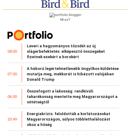
Mi ez?
Leveri a hagyományos tőzsdét az új
slágerbefektetés: elképesztő összegeket
08:00
fizetnek ezekért a borokért
A háború legértelmetlenebb öngyilkos küldetése
mutatja meg, mekkorát is hibázott valójában
07:00
Donald Trump
Összefogott a lakosság: rendkívüli
takarékosság mentette meg Magyarországot a
06:00
sötétségtől
Energiakrízis: feloldották a korlátozásokat
Magyarországon, súlyos többlethalálozást
20:49
okoz a hőség