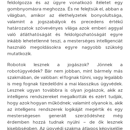
feldolgozza és az ügyre vonatkozó ítéletet egy
gombnyomásra meghozza. És ne felejtsük el, abban a
világban, amikor az élethelyzetek bonyolultsága,
valamint a jogszabályok és precedens értékű
határozatok szövevényes világa azok emberi aggyal
való átláthatóságát és feldolgozhatóságát egyre
inkább lehetetlenné teszi, a mesterséges intelligenciát
használó megoldásokra egyre nagyobb szükség
mutatkozik.
Robotok lesznek a jogászok? Jönnek a
robotügyvédek? Bár nem jobban, mint bármely más
szakmában, de valóban: el fognak tűnni, vagy legalább
is meg fognak tizedelődni a mai klasszikus ügyvédek.
Lesznek ugyan továbbra is olyan jogászok, akik az
intelligens rendszereket megalkották és ezért tudják,
hogy azok hogyan működnek; valamint olyanok is, akik
az intelligens rendszerek logikáját megértik és egy
mesterségesen generált szerződéshez még
érdemben hozzá tudnak nyúlni – de ők lesznek
kisebbségben. Az ügyvédi szakma átlagos képviselője