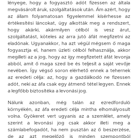
lényege, hogy a fogyasztó adót fizessen az általa
megvásárolt áruk, szolgáltatások után. Ám azért, hogy
az állam folyamatosan figyelemmel kísérhesse az
értékesítési láncokat, úgy alkották meg a rendszert,
hogy akárki, akármilyen célból is vesz árut,
szolgáltatást, köteles az arra jutó áfát megfizetni az
eladónak. Ugyanakkor, ha azt végül mégsem ő maga
fogyasztja el, hanem üzleti célból felhasználja, akkor
megilleti az a jog, hogy az így megfizetett áfát levonja
abból, amit ő maga szed be és teljesít a saját vevője
nevében. Így végső soron elérhető ennek a tehernek
az eredeti célja: az, hogy a gazdálkodó ne fizessen
adót, neki az áfa csak egy átmenő tétel legyen. Ennek
a legfőbb biztosítéka a levonási jog.
Nálunk azonban, még talán az ezredforduló
környékén, az áfa eredeti célja mintha elhomályosult
volna. Gyökeret vert ugyanis az a szemlélet, amely
szerint a levonási jog csak akkor illeti meg a
számlabefogadót, ha nem pusztán az ő beszerzése,
de az azt megelőző is minden szempontból