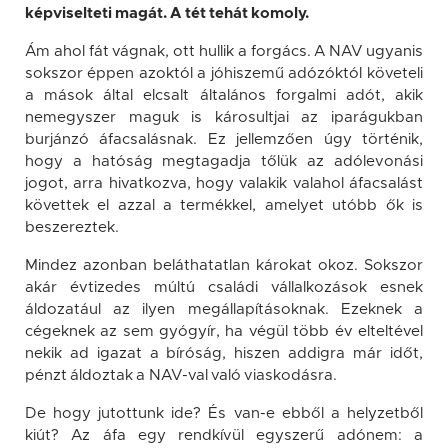
képviselteti magát. A tét tehát komoly.
Ám ahol fát vágnak, ott hullik a forgács. A NAV ugyanis
sokszor éppen azoktól a jóhiszemű adózóktól követeli
a mások által elcsalt általános forgalmi adót, akik
nemegyszer maguk is károsultjai az iparágukban
burjánzó áfacsalásnak. Ez jellemzően úgy történik,
hogy a hatóság megtagadja tőlük az adólevonási
jogot, arra hivatkozva, hogy valakik valahol áfacsalást
követtek el azzal a termékkel, amelyet utóbb ők is
beszereztek.
Mindez azonban beláthatatlan károkat okoz. Sokszor
akár évtizedes múltú családi vállalkozások esnek
áldozatául az ilyen megállapításoknak. Ezeknek a
cégeknek az sem gyógyír, ha végül több év elteltével
nekik ad igazat a bíróság, hiszen addigra már időt,
pénzt áldoztak a NAV-val való viaskodásra.
De hogy jutottunk ide? És van-e ebből a helyzetből
kiút? Az áfa egy rendkívül egyszerű adónem: a