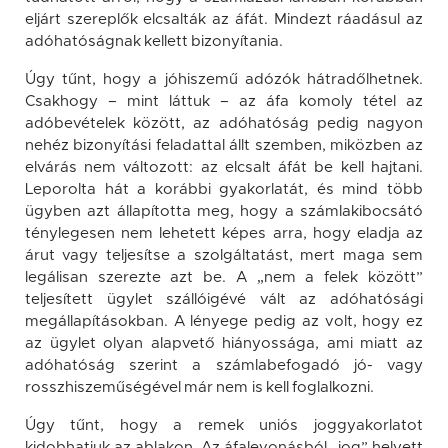
eljárt szereplők elcsalták az áfát. Mindezt ráadásul az
adóhatóságnak kellett bizonyítania.
Úgy tűnt, hogy a jóhiszemű adózók hátradőlhetnek.
Csakhogy – mint láttuk – az áfa komoly tétel az
adóbevételek között, az adóhatóság pedig nagyon
nehéz bizonyítási feladattal állt szemben, miközben az
elvárás nem változott: az elcsalt áfát be kell hajtani.
Leporolta hát a korábbi gyakorlatát, és mind több
ügyben azt állapította meg, hogy a számlakibocsátó
ténylegesen nem lehetett képes arra, hogy eladja az
árut vagy teljesítse a szolgáltatást, mert maga sem
legálisan szerezte azt be. A „nem a felek között”
teljesített ügylet szállóigévé vált az adóhatósági
megállapításokban. A lényege pedig az volt, hogy ez
az ügylet olyan alapvető hiányossága, ami miatt az
adóhatóság szerint a számlabefogadó jó- vagy
rosszhiszeműségével már nem is kell foglalkozni.
Úgy tűnt, hogy a remek uniós joggyakorlatot
kidobhatjuk az ablakon. Az áfalevonásból „jog” helyett