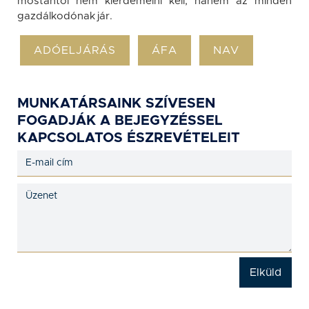
mostantól nem kiérdemelni kell, hanem az minden
gazdálkodónak jár.
ADÓELJÁRÁS
ÁFA
NAV
MUNKATÁRSAINK SZÍVESEN
FOGADJÁK A BEJEGYZÉSSEL
KAPCSOLATOS ÉSZREVÉTELEIT