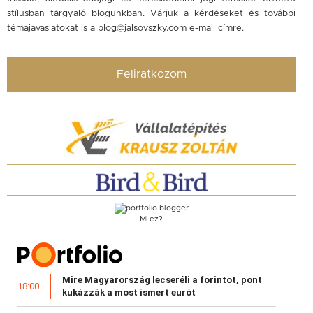
stílusban tárgyaló blogunkban. Várjuk a kérdéseket és további
témajavaslatokat is a
blog@jalsovszky.com
e-mail címre.
Feliratkozom
Mi ez?
Mire Magyarország lecseréli a forintot, pont
18:00
kukázzák a most ismert eurót