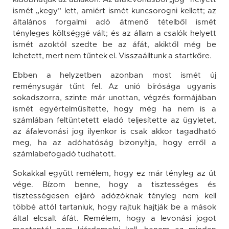
ismét „kegy” lett, amiért ismét kuncsorogni kellett; az
általános forgalmi adó átmenő tételből ismét
tényleges költséggé vált; és az állam a csalók helyett
ismét azoktól szedte be az áfát, akiktől még be
lehetett, mert nem tűntek el. Visszaálltunk a startkőre.
Ebben a helyzetben azonban most ismét új
reménysugár tűnt fel. Az unió bírósága ugyanis
sokadszorra, szinte már unottan, végzés formájában
ismét egyértelműsítette, hogy még ha nem is a
számlában feltüntetett eladó teljesítette az ügyletet,
az áfalevonási jog ilyenkor is csak akkor tagadható
meg, ha az adóhatóság bizonyítja, hogy erről a
számlabefogadó tudhatott.
Sokakkal együtt remélem, hogy ez már tényleg az út
vége. Bízom benne, hogy a tisztességes és
tisztességesen eljáró adózóknak tényleg nem kell
többé attól tartaniuk, hogy rajtuk hajtják be a mások
által elcsalt áfát. Remélem, hogy a levonási jogot