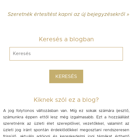
Szeretnék értesítést kapni az új bejegyzésekről »
Keresés a blogban
Kiknek szól ez a blog?
A jog folytonos változásban van. Míg ez sokak számára ijesztő,
számunkra éppen ettől lesz még izgalmasabb. Ezt a hozzáállást
szeretnénk az üzleti élet szereplőivel, vezetőkkel, valamint az
üzleti jog iránt spontán érdeklődőkkel megosztani rendszeresen
frissülő, aktuális adójogi és kereskedelmi jogi témákat érthető