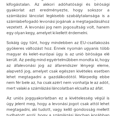
kifogástalan. Az akkori adóhatósági és bírósági
gyakorlat azt eredményezte, hogy sokszor a
számlázási láncolat legkisebb szabálytalansága is a
számlabefogadó levonási jogának a megtagadásához
vezetett. A levonási jog nem jogosultság volt, hanem
egy olyan kegy, amelyet ki kellett érdemelni.
Sokáig úgy tűnt, hogy mindebben az EU-csatlakozás
gyökeres változást hoz. Ennek nyomán ugyanis több
magyar és kelet-európai ügy is az unió bírósága elé
került. Az pedig mind egyértelműbben mondta ki, hogy
az áfalevonási jog az áfarendszer lényegi eleme,
alapvető jog, amelyet csak egészen kivételes esetben
lehet megtagadni a gazdálkodótól. Márpedig ebbe
nem fér bele az, ha csak azért nem vonhatja le az adót,
mert valaki a számlázási láncolatban elcsalta az áfát.
Az uniós joggyakorlatban ez a kivételesség végül is
úgy jelent meg, hogy a levonási jogot csak attól lehet
megtagadni, aki tudott, vagy kellő gondosság mellett
tudhatott arról, hogy a számlázási láncban korábban