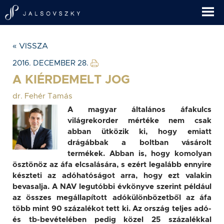
« VISSZA
2016. DECEMBER 28.
A KIÉRDEMELT JOG
dr. Fehér Tamás
A magyar általános áfakulcs
világrekorder mértéke nem csak
abban ütközik ki, hogy emiatt
drágábbak a boltban vásárolt
termékek. Abban is, hogy komolyan
ösztönöz az áfa elcsalására, s ezért legalább ennyire
készteti az adóhatóságot arra, hogy ezt valakin
bevasalja. A NAV legutóbbi évkönyve szerint például
az összes megállapított adókülönbözetből az áfa
több mint 90 százalékot tett ki. Az ország teljes adó-
és tb-bevételében pedig közel 25 százalékkal