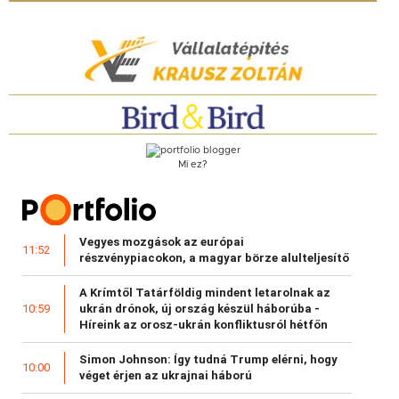
Mi ez?
Vegyes mozgások az európai
11:52
részvénypiacokon, a magyar börze alulteljesítő
A Krímtől Tatárföldig mindent letarolnak az
ukrán drónok, új ország készül háborúba -
10:59
Híreink az orosz-ukrán konfliktusról hétfőn
Simon Johnson: Így tudná Trump elérni, hogy
10:00
véget érjen az ukrajnai háború