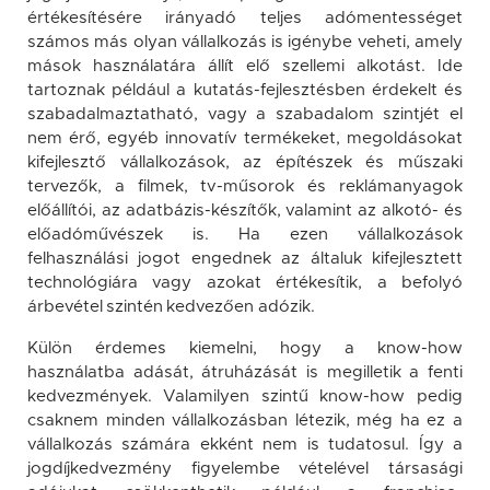
értékesítésére irányadó teljes adómentességet
számos más olyan vállalkozás is igénybe veheti, amely
mások használatára állít elő szellemi alkotást. Ide
tartoznak például a kutatás-fejlesztésben érdekelt és
szabadalmaztatható, vagy a szabadalom szintjét el
nem érő, egyéb innovatív termékeket, megoldásokat
kifejlesztő vállalkozások, az építészek és műszaki
tervezők, a filmek, tv-műsorok és reklámanyagok
előállítói, az adatbázis-készítők, valamint az alkotó- és
előadóművészek is. Ha ezen vállalkozások
felhasználási jogot engednek az általuk kifejlesztett
technológiára vagy azokat értékesítik, a befolyó
árbevétel szintén kedvezően adózik.
Külön érdemes kiemelni, hogy a know-how
használatba adását, átruházását is megilletik a fenti
kedvezmények. Valamilyen szintű know-how pedig
csaknem minden vállalkozásban létezik, még ha ez a
vállalkozás számára ekként nem is tudatosul. Így a
jogdíjkedvezmény figyelembe vételével társasági