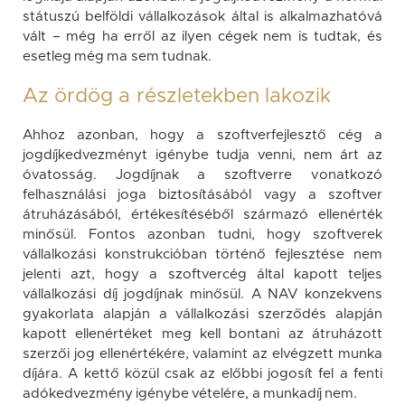
státuszú belföldi vállalkozások által is alkalmazhatóvá
vált – még ha erről az ilyen cégek nem is tudtak, és
esetleg még ma sem tudnak.
Az ördög a részletekben lakozik
Ahhoz azonban, hogy a szoftverfejlesztő cég a
jogdíjkedvezményt igénybe tudja venni, nem árt az
óvatosság. Jogdíjnak a szoftverre vonatkozó
felhasználási joga biztosításából vagy a szoftver
átruházásából, értékesítéséből származó ellenérték
minősül. Fontos azonban tudni, hogy szoftverek
vállalkozási konstrukcióban történő fejlesztése nem
jelenti azt, hogy a szoftvercég által kapott teljes
vállalkozási díj jogdíjnak minősül. A NAV konzekvens
gyakorlata alapján a vállalkozási szerződés alapján
kapott ellenértéket meg kell bontani az átruházott
szerzői jog ellenértékére, valamint az elvégzett munka
díjára. A kettő közül csak az előbbi jogosít fel a fenti
adókedvezmény igénybe vételére, a munkadíj nem.