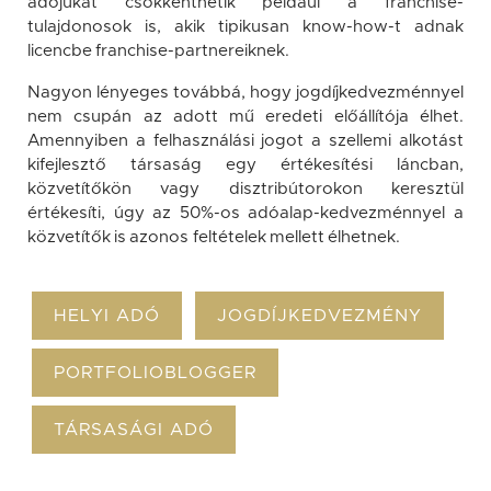
adójukat csökkenthetik például a franchise-
tulajdonosok is, akik tipikusan know-how-t adnak
licencbe franchise-partnereiknek.
Nagyon lényeges továbbá, hogy jogdíjkedvezménnyel
nem csupán az adott mű eredeti előállítója élhet.
Amennyiben a felhasználási jogot a szellemi alkotást
kifejlesztő társaság egy értékesítési láncban,
közvetítőkön vagy disztribútorokon keresztül
értékesíti, úgy az 50%-os adóalap-kedvezménnyel a
közvetítők is azonos feltételek mellett élhetnek.
HELYI ADÓ
JOGDÍJKEDVEZMÉNY
PORTFOLIOBLOGGER
TÁRSASÁGI ADÓ