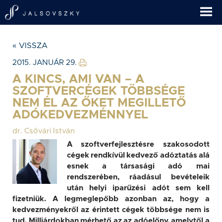
« VISSZA
2015. JANUÁR 29.
A KINCS, AMI VAN – A
SZOFTVERCÉGEK TÖBBSÉGE
NEM ÉL AZ ŐKET MEGILLETŐ
ADÓKEDVEZMÉNNYEL
dr. Csővári István
A szoftverfejlesztésre szakosodott
cégek rendkívül kedvező adóztatás alá
esnek a társasági adó mai
rendszerében, ráadásul bevételeik
után helyi iparűzési adót sem kell
fizetniük. A legmeglepőbb azonban az, hogy a
kedvezményekről az érintett cégek többsége nem is
tud. Milliárdokban mérhető az az adóelőny, amelytől a