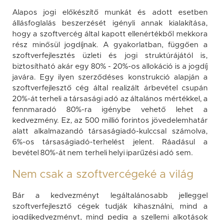
Alapos jogi előkészítő munkát és adott esetben
állásfoglalás beszerzését igényli annak kialakítása,
hogy a szoftvercég által kapott ellenértékből mekkora
rész minősül jogdíjnak. A gyakorlatban, függően a
szoftverfejlesztés üzleti és jogi struktúrájától is,
biztosítható akár egy 80% - 20%-os allokáció is a jogdíj
javára. Egy ilyen szerződéses konstrukció alapján a
szoftverfejlesztő cég által realizált árbevétel csupán
20%-át terheli a társasági adó az általános mértékkel, a
fennmaradó 80%-ra igénybe vehető lehet a
kedvezmény. Ez, az 500 millió forintos jövedelemhatár
alatt alkalmazandó társaságiadó-kulccsal számolva,
6%-os társaságiadó-terhelést jelent. Ráadásul a
bevétel 80%-át nem terheli helyi iparűzési adó sem.
Nem csak a szoftvercégeké a világ
Bár a kedvezményt legáltalánosabb jelleggel
szoftverfejlesztő cégek tudják kihasználni, mind a
jogdíjkedvezményt, mind pedig a szellemi alkotások