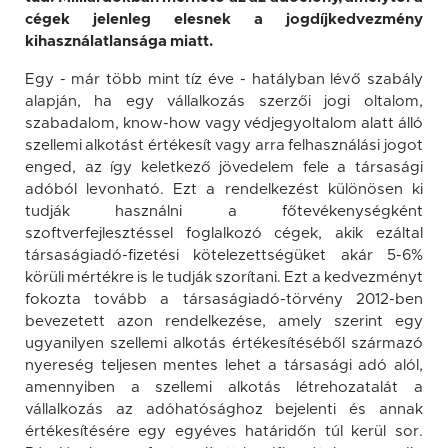
cégek jelenleg elesnek a jogdíjkedvezmény
kihasználatlansága miatt.
Egy - már több mint tíz éve - hatályban lévő szabály
alapján, ha egy vállalkozás szerzői jogi oltalom,
szabadalom, know-how vagy védjegyoltalom alatt álló
szellemi alkotást értékesít vagy arra felhasználási jogot
enged, az így keletkező jövedelem fele a társasági
adóból levonható. Ezt a rendelkezést különösen ki
tudják használni a főtevékenységként
szoftverfejlesztéssel foglalkozó cégek, akik ezáltal
társaságiadó-fizetési kötelezettségüket akár 5-6%
körüli mértékre is le tudják szorítani. Ezt a kedvezményt
fokozta tovább a társaságiadó-törvény 2012-ben
bevezetett azon rendelkezése, amely szerint egy
ugyanilyen szellemi alkotás értékesítéséből származó
nyereség teljesen mentes lehet a társasági adó alól,
amennyiben a szellemi alkotás létrehozatalát a
vállalkozás az adóhatósághoz bejelenti és annak
értékesítésére egy egyéves határidőn túl kerül sor.