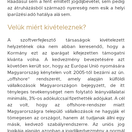
Ráadásul sem a fent említett jogdíjbevétel, sem pedig
az átruházásból származó nyereség nem esik a helyi
iparűzési adó hatálya alá sem.
Velük miért kivételeznek?
A szoftverfejlesztő társaságok kivételezett
helyzetének oka nem abban keresendő, hogy a
Kormány ezt az iparágat kifejezetten támogatni
kívánta volna. A kedvezmény bevezetésére azt
követően került sor, hogy az Európai Unió nyomására
Magyarország kénytelen volt 2005-től bezárni az ún.
„offshore” rendszerét, amely alapján külföldi
vállalkozások Magyarországon bejegyzett, de itt
tényleges tevékenységet nem folytató leányvállalatai
minimális, 3%-os adókulccsal fizethették adójukat. A cél
az volt, hogy az offshore-rendszer miatt
Magyarországra települő vállalkozások ne hagyják el
tömegesen az országot, hanem át tudjanak állni egy
másik, kedvező szabályrendszerre. Az uniós jog
logikája alapján azonban a jogdíjkedvezmény a normál