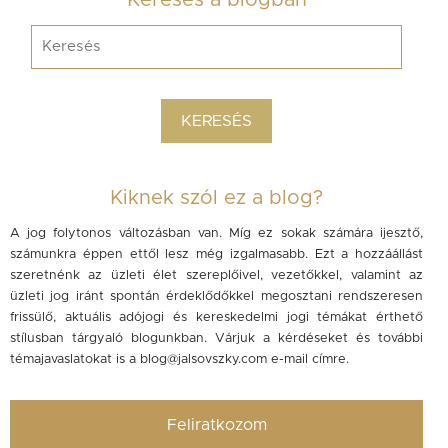
Keresés a blogban
Kiknek szól ez a blog?
A jog folytonos változásban van. Míg ez sokak számára ijesztő,
számunkra éppen ettől lesz még izgalmasabb. Ezt a hozzáállást
szeretnénk az üzleti élet szereplőivel, vezetőkkel, valamint az
üzleti jog iránt spontán érdeklődőkkel megosztani rendszeresen
frissülő, aktuális adójogi és kereskedelmi jogi témákat érthető
stílusban tárgyaló blogunkban. Várjuk a kérdéseket és további
témajavaslatokat is a
blog@jalsovszky.com
e-mail címre.
Feliratkozom