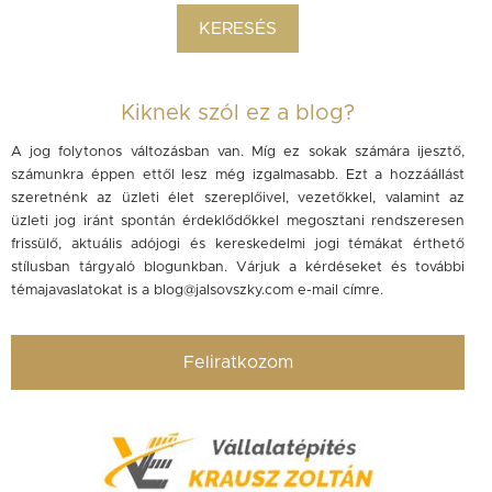
Kiknek szól ez a blog?
A jog folytonos változásban van. Míg ez sokak számára ijesztő,
számunkra éppen ettől lesz még izgalmasabb. Ezt a hozzáállást
szeretnénk az üzleti élet szereplőivel, vezetőkkel, valamint az
üzleti jog iránt spontán érdeklődőkkel megosztani rendszeresen
frissülő, aktuális adójogi és kereskedelmi jogi témákat érthető
stílusban tárgyaló blogunkban. Várjuk a kérdéseket és további
témajavaslatokat is a
blog@jalsovszky.com
e-mail címre.
Feliratkozom