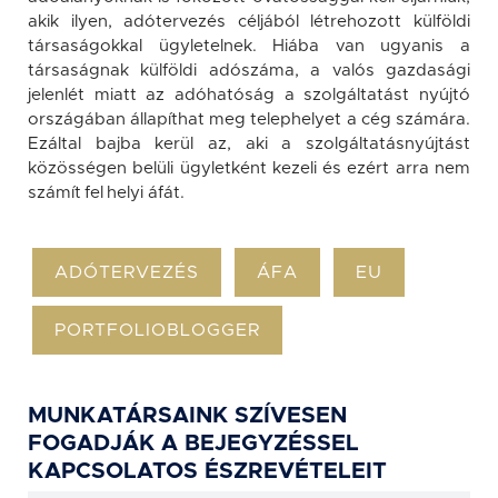
akik ilyen, adótervezés céljából létrehozott külföldi
társaságokkal ügyletelnek. Hiába van ugyanis a
társaságnak külföldi adószáma, a valós gazdasági
jelenlét miatt az adóhatóság a szolgáltatást nyújtó
országában állapíthat meg telephelyet a cég számára.
Ezáltal bajba kerül az, aki a szolgáltatásnyújtást
közösségen belüli ügyletként kezeli és ezért arra nem
számít fel helyi áfát.
ADÓTERVEZÉS
ÁFA
EU
PORTFOLIOBLOGGER
MUNKATÁRSAINK SZÍVESEN
FOGADJÁK A BEJEGYZÉSSEL
KAPCSOLATOS ÉSZREVÉTELEIT