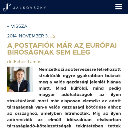
« VISSZA
2014. NOVEMBER 3.
A POSTAFIÓK MÁR AZ EURÓPAI
BÍRÓSÁGNAK SEM ELÉG
dr. Fehér Tamás
Nemzetközi adótervezésre létrehozott
struktúrák egyre gyakrabban buknak
meg a valós gazdasági jelenlét hiánya
miatt. Mind külföldi, mind pedig
magyar adóhatóságok az ilyen
struktúráknál most már alaposan elemzik: az adott
társaságnak van-e valós gazdasági kötődése ahhoz
az országhoz, amelyben létrehozták. Míg az ilyen
adórevíziók az elmúlt időszakban elsősorban
társaságiadó-kötelezettségek tekintetében tettek