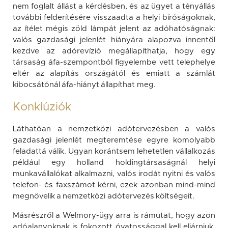
nem foglalt állást a kérdésben, és az ügyet a tényállás
további felderítésére visszaadta a helyi bíróságoknak,
az ítélet mégis zöld lámpát jelent az adóhatóságnak:
valós gazdasági jelenlét hiányára alapozva innentől
kezdve az adórevízió megállapíthatja, hogy egy
társaság áfa-szempontból figyelembe vett telephelye
eltér az alapítás országától és emiatt a számlát
kibocsátónál áfa-hiányt állapíthat meg.
Konklúziók
Láthatóan a nemzetközi adótervezésben a valós
gazdasági jelenlét megteremtése egyre komolyabb
feladattá válik. Ugyan korántsem lehetetlen vállalkozás
például egy holland holdingtársaságnál helyi
munkavállalókat alkalmazni, valós irodát nyitni és valós
telefon- és faxszámot kérni, ezek azonban mind-mind
megnövelik a nemzetközi adótervezés költségeit.
Másrészről a Welmory-ügy arra is rámutat, hogy azon
adóalanyoknak is fokozott óvatossággal kell eljárniuk,