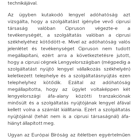
technikájával.
Az ügyben kutakodó lengyel adóhatóság azt
vizsgálta, hogy a szolgáltatást igénybe vevő ciprusi
társaság valóban Cipruson végezte-e a
tevékenységét, a szolgáltatás valóban a ciprusi
székhelyéhez kötődött-e. Mivel az adóhatóság valós
jelenlétet és tevékenységet Cipruson nem tudott
megállapítani, ezért arra a következtetésre jutott,
hogy a ciprusi cégnek Lengyelországban (mégpedig a
szolgáltatást nyújtó lengyel vállalkozás székhelyén)
keletkezett telephelye és a szolgáltatásnyújtás ezen
telephelyhez kötődik. Ezáltal az adóhatóság
megállapította, hogy az ügylet voltaképpen két
lengyelországi áfa-alany közötti tranzakciónak
minősült és a szolgáltatás nyújtójának lengyel áfával
kellett volna a számlát kiállítania. Ezért a szolgáltatás
nyújtójánál (tehát nem is a ciprusi társaságnál) áfa-
hiányt állapított meg.
Ugyan az Európai Bíróság az ítéletben egyértelműen