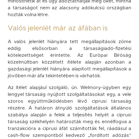
minősíthetik át és úgy adóztathatják meg őket, mintha
a társaságot nem az alacsony adókulcsú országban
hozták volna létre.
Valós jelenlét már az áfában is
A valós jelenlét hiányára tett megállapítások zöme
eddig elsősorban a társaságiadó-fizetési
kötelezettséget érintette. Az Európai Bíróság
közelmúltban közzétett ítélete alapján azonban a
gazdasági jelenlét hiányára alapított megállapítások a
jövőben már áfa tekintetében is várhatók.
Az ítélet alapjául szolgáló, ún. Welmory-ügyben egy
lengyel társaság nyújtott szolgáltatásokat egy, a vele
szoros együttműködésben lévő ciprusi társaság
részére. A határon átnyúló szolgáltatások általános
szabálya alapján a felek a teljesítés helyét a ciprusi
társaság székhelyén határozták meg és ennélfogva a
tranzakcióra a ciprusi áfát számították fel, ráadásul a
cash-flow szempontból kedvező „fordított adózás”