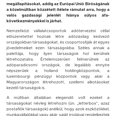
megállapításokat, addig az Európai Unió Bíróságának
a közelmúltban közzétett ítélete rámutat arra, hogy a
valós gazdasági jelenlét hiánya súlyos áfa-
következményekkel is járhat.
Nemzetközi vállalatcsoportok adótervezési céllal
előszeretettel hoznak létre adózásilag kedvező
országokban társaságokat, és csoportosítják át egyes
jövedelmeiket ezen társaságokba. Széles annak a
palettája, hogy ilyen társaságok hol kerülnek
létrehozatalra. Értelemszerűen felmerülnek az
adóparadicsomi országok, de legalább ennyire
népszerűek a holland holdingközpontok, a
luxembourgi pénzügyi központok vagy akár a
Magyarországon létrehozott, szellemi alkotásokat
kezelő társaságok is.
A múltban általában elegendő volt ezeket a
társaságokat névleg létrehozni (ún. „letterbox”, azaz
postafiók társaságok) anélkül, hogy azok eszközökkel,
munkavállalókkal vagy akár saját irodával rendelkeztek