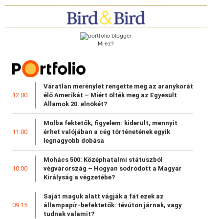
Mi ez?
Váratlan merénylet rengette meg az aranykorát
élő Amerikát – Miért ölték meg az Egyesült
12:00
Államok 20. elnökét?
Molba fektetők, figyelem: kiderült, mennyit
érhet valójában a cég történetének egyik
11:00
legnagyobb dobása
Mohács 500: Középhatalmi státuszból
végvárország – Hogyan sodródott a Magyar
10:00
Királyság a végzetébe?
Saját maguk alatt vágják a fát ezek az
állampapír-befektetők: tévúton járnak, vagy
09:15
tudnak valamit?