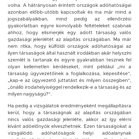
volna. A hátrányosan érintett országok adóhatóságai
azonban előbb-utóbb kapcsoltak és ma már mind a
jogszabályaikban, mind pedig az ellenőrzési
gyakorlatban egyre komolyabb feltételeket szabnak
ahhoz, hogy elismerjék egy adott társaság valós
gazdasági jelenlétét az alapítás országában. Ma már
nem ritka, hogy külföldi országok adóhatóságai az
ilyen társaságok által használt irodákban akár helyszíni
szemlét is tartanak és egyre gyakrabban tesznek fel
olyan kellemetlen kérdéseket, mint például „mi a
társaság ügyvezetőinek a foglalkozása, képesítése”,
„kap-e az ügyvezető juttatást és milyen összegben”,
„önálló irodahelyiséggel rendelkezik-e a társaság és az
milyen nagyságú?”.
Ha pedig a vizsgálatok eredményeként megállapításra
kerül, hogy a társaságnak az alapítás országában
nincs valós gazdasági jelenléte, akkor az így elérni
kívánt adóelőnyök elveszhetnek. Ezen társaságokat a
vizsgálódó adóhatóságok helyi adóalanynak