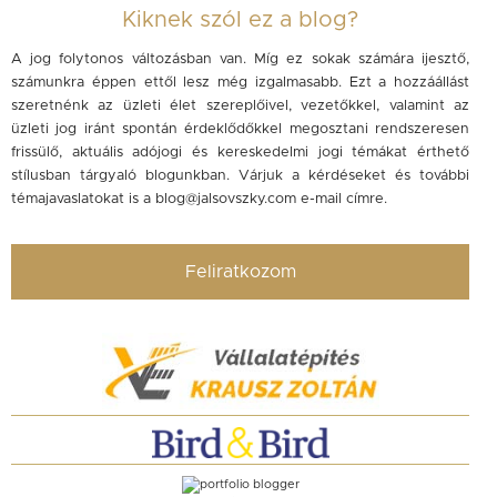
Kiknek szól ez a blog?
A jog folytonos változásban van. Míg ez sokak számára ijesztő,
számunkra éppen ettől lesz még izgalmasabb. Ezt a hozzáállást
szeretnénk az üzleti élet szereplőivel, vezetőkkel, valamint az
üzleti jog iránt spontán érdeklődőkkel megosztani rendszeresen
frissülő, aktuális adójogi és kereskedelmi jogi témákat érthető
stílusban tárgyaló blogunkban. Várjuk a kérdéseket és további
témajavaslatokat is a
blog@jalsovszky.com
e-mail címre.
Feliratkozom