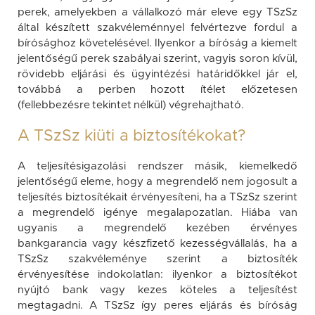
perek, amelyekben a vállalkozó már eleve egy TSzSz
által készített szakvéleménnyel felvértezve fordul a
bírósághoz követelésével. Ilyenkor a bíróság a kiemelt
jelentőségű perek szabályai szerint, vagyis soron kívül,
rövidebb eljárási és ügyintézési határidőkkel jár el,
továbbá a perben hozott ítélet előzetesen
(fellebbezésre tekintet nélkül) végrehajtható.
A TSzSz kiüti a biztosítékokat?
A teljesítésigazolási rendszer másik, kiemelkedő
jelentőségű eleme, hogy a megrendelő nem jogosult a
teljesítés biztosítékait érvényesíteni, ha a TSzSz szerint
a megrendelő igénye megalapozatlan. Hiába van
ugyanis a megrendelő kezében érvényes
bankgarancia vagy készfizető kezességvállalás, ha a
TSzSz szakvéleménye szerint a biztosíték
érvényesítése indokolatlan: ilyenkor a biztosítékot
nyújtó bank vagy kezes köteles a teljesítést
megtagadni. A TSzSz így peres eljárás és bíróság