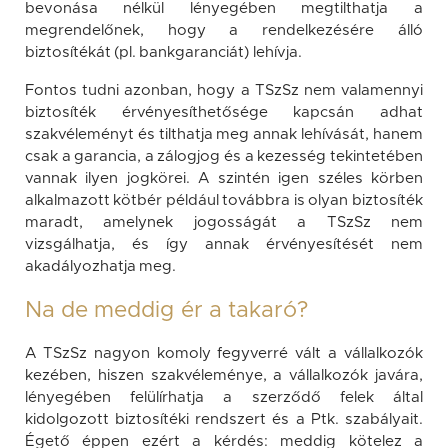
bevonása nélkül lényegében megtilthatja a
megrendelőnek, hogy a rendelkezésére álló
biztosítékát (pl. bankgaranciát) lehívja.
Fontos tudni azonban, hogy a TSzSz nem valamennyi
biztosíték érvényesíthetősége kapcsán adhat
szakvéleményt és tilthatja meg annak lehívását, hanem
csak a garancia, a zálogjog és a kezesség tekintetében
vannak ilyen jogkörei. A szintén igen széles körben
alkalmazott kötbér például továbbra is olyan biztosíték
maradt, amelynek jogosságát a TSzSz nem
vizsgálhatja, és így annak érvényesítését nem
akadályozhatja meg.
Na de meddig ér a takaró?
A TSzSz nagyon komoly fegyverré vált a vállalkozók
kezében, hiszen szakvéleménye, a vállalkozók javára,
lényegében felülírhatja a szerződő felek által
kidolgozott biztosítéki rendszert és a Ptk. szabályait.
Égető éppen ezért a kérdés: meddig kötelez a