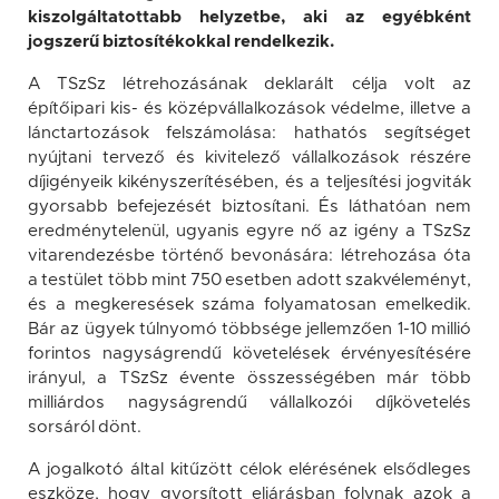
kiszolgáltatottabb helyzetbe, aki az egyébként
jogszerű biztosítékokkal rendelkezik.
A TSzSz létrehozásának deklarált célja volt az
építőipari kis- és középvállalkozások védelme, illetve a
lánctartozások felszámolása: hathatós segítséget
nyújtani tervező és kivitelező vállalkozások részére
díjigényeik kikényszerítésében, és a teljesítési jogviták
gyorsabb befejezését biztosítani. És láthatóan nem
eredménytelenül, ugyanis egyre nő az igény a TSzSz
vitarendezésbe történő bevonására: létrehozása óta
a testület több mint 750 esetben adott szakvéleményt,
és a megkeresések száma folyamatosan emelkedik.
Bár az ügyek túlnyomó többsége jellemzően 1-10 millió
forintos nagyságrendű követelések érvényesítésére
irányul, a TSzSz évente összességében már több
milliárdos nagyságrendű vállalkozói díjkövetelés
sorsáról dönt.
A jogalkotó által kitűzött célok elérésének elsődleges
eszköze, hogy gyorsított eljárásban folynak azok a