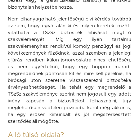
kezest vagy a garanciavállaló bankot) is rendkívül
bizonytalan helyzetbe hozza.
Nem elhanyagolható jelentőségű elvi kérdés továbbá
az sem, hogy egyáltalán ki és milyen keretek között
vitathatja a TSzSz biztosíték lehívását megtiltó
szakvéleményét. Míg egy ilyen tartalmú
szakvéleményhez rendkívül komoly pénzügyi és jogi
következmények fűződnek, azzal szemben a jelenlegi
eljárási rendben külön jogorvoslatra nincs lehetőség,
és nem egyértelmű, hogy egy hoppon maradt
megrendelőnek pontosan kit és mire kell perelnie, ha
bírósági úton szeretné visszaszerezni biztosítéka
érvényesíthetőségét. Ha tehát egy megrendelő a
TSzSz szakvéleménye szerint nem jogosult egy adott
igény kapcsán a biztosítékot felhasználni, úgy
meglehetősen védtelen pozícióba kerül még akkor is,
ha egy erősen kimunkált és jól megszerkesztett
szerződés áll mögötte.
A ló túlsó oldala?