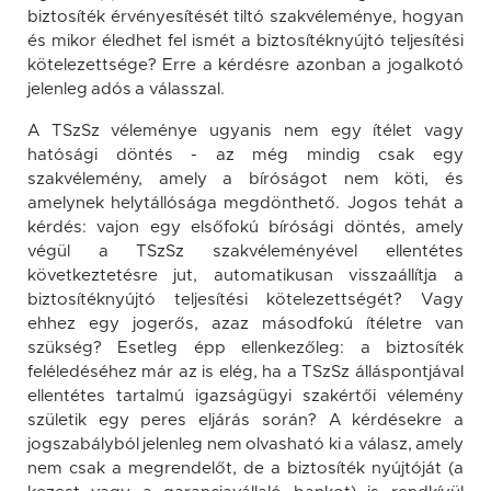
biztosíték érvényesítését tiltó szakvéleménye, hogyan
és mikor éledhet fel ismét a biztosítéknyújtó teljesítési
kötelezettsége? Erre a kérdésre azonban a jogalkotó
jelenleg adós a válasszal.
A TSzSz véleménye ugyanis nem egy ítélet vagy
hatósági döntés - az még mindig csak egy
szakvélemény, amely a bíróságot nem köti, és
amelynek helytállósága megdönthető. Jogos tehát a
kérdés: vajon egy elsőfokú bírósági döntés, amely
végül a TSzSz szakvéleményével ellentétes
következtetésre jut, automatikusan visszaállítja a
biztosítéknyújtó teljesítési kötelezettségét? Vagy
ehhez egy jogerős, azaz másodfokú ítéletre van
szükség? Esetleg épp ellenkezőleg: a biztosíték
feléledéséhez már az is elég, ha a TSzSz álláspontjával
ellentétes tartalmú igazságügyi szakértői vélemény
születik egy peres eljárás során? A kérdésekre a
jogszabályból jelenleg nem olvasható ki a válasz, amely
nem csak a megrendelőt, de a biztosíték nyújtóját (a