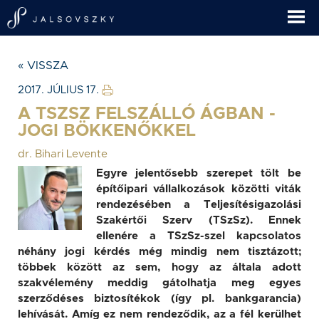
« VISSZA
2017. JÚLIUS 17.
A TSZSZ FELSZÁLLÓ ÁGBAN -
JOGI BÖKKENŐKKEL
dr. Bihari Levente
Egyre jelentősebb szerepet tölt be
építőipari vállalkozások közötti viták
rendezésében a Teljesítésigazolási
Szakértői Szerv (TSzSz). Ennek
ellenére a TSzSz-szel kapcsolatos
néhány jogi kérdés még mindig nem tisztázott;
többek között az sem, hogy az általa adott
szakvélemény meddig gátolhatja meg egyes
szerződéses biztosítékok (így pl. bankgarancia)
lehívását. Amíg ez nem rendeződik, az a fél kerülhet