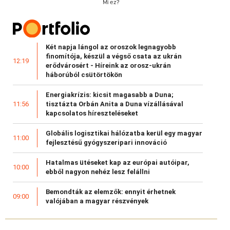
Mi ez?
Két napja lángol az oroszok legnagyobb
finomítója, készül a végső csata az ukrán
12:19
erődvárosért - Híreink az orosz-ukrán
háborúból csütörtökön
Energiakrízis: kicsit magasabb a Duna;
tisztázta Orbán Anita a Duna vízállásával
11:56
kapcsolatos híreszteléseket
Globális logisztikai hálózatba kerül egy magyar
11:00
fejlesztésű gyógyszeripari innováció
Hatalmas ütéseket kap az európai autóipar,
10:00
ebből nagyon nehéz lesz felállni
Bemondták az elemzők: ennyit érhetnek
09:00
valójában a magyar részvények