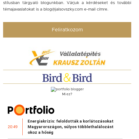
stílusban tárgyaló blogunkban. Várjuk a kérdéseket és további
témajavaslatokat is a
blog@jalsovszky.com
e-mail címre.
Feliratkozom
Mi ez?
Energiakrízis: feloldották a korlátozásokat
Magyarországon, súlyos többlethalálozást
20:49
okoz a hőség