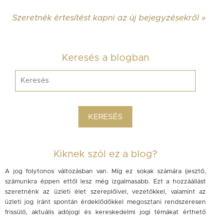
Szeretnék értesítést kapni az új bejegyzésekről »
Keresés a blogban
Kiknek szól ez a blog?
A jog folytonos változásban van. Míg ez sokak számára ijesztő,
számunkra éppen ettől lesz még izgalmasabb. Ezt a hozzáállást
szeretnénk az üzleti élet szereplőivel, vezetőkkel, valamint az
üzleti jog iránt spontán érdeklődőkkel megosztani rendszeresen
frissülő, aktuális adójogi és kereskedelmi jogi témákat érthető