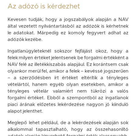
Az adózó is kérdezhet
Kevesen tudják, hogy a jogszabályok alapján a NAV
által vezetett nyilvántartásból az adózók is kérhetnek
le adatokat. Márpedig ez komoly fegyvert adhat az
adózók kezébe.
Ingatlanügyleteknél sokszor fejfájást okoz, hogy a
felek milyen értéket jelentsenek be forgalmi értékként a
NAV felé az illetékkiszabás alapjául. Ez korántsem csak
olyankor merül fel, amikor a felek – kevéssé jogszerűen
– a szerződésben írt értéket eltérítik a tényleges
vételártól, hanem egyéb olyan esetekben, amikor a
tényleges vételár valamiért nem tükrözi a valós
forgalmi értéket. Ebből a szempontból az ingatlanok
piaci árának előzetes lekérdezése nagyon jó kiinduló
alapot jelenthet.
Meglepő lehet például, de a lekérdezések alapján sok
alkalommal tapasztalható, hogy az összehasonlító