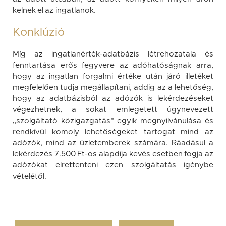
kelnek el az ingatlanok.
Konklúzió
Míg az ingatlanérték-adatbázis létrehozatala és
fenntartása erős fegyvere az adóhatóságnak arra,
hogy az ingatlan forgalmi értéke után járó illetéket
megfelelően tudja megállapítani, addig az a lehetőség,
hogy az adatbázisból az adózók is lekérdezéseket
végezhetnek, a sokat emlegetett úgynevezett
„szolgáltató közigazgatás” egyik megnyilvánulása és
rendkívül komoly lehetőségeket tartogat mind az
adózók, mind az üzletemberek számára. Ráadásul a
lekérdezés 7.500 Ft-os alapdíja kevés esetben fogja az
adózókat elrettenteni ezen szolgáltatás igénybe
vételétől.