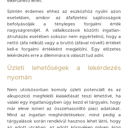
elkerülhető lehet.
Szintén érdemes ehhez az eszközhöz nyúlni azon
esetekben, amikor az áfafizetési sajátosságok
befolyásolják a tényleges forgalmi érték
nagyságrendjét. A vállalkozások közötti ingatlan-
átruházás esetében sokszor nem egyértelmű, hogy a
nettó (áfa nélküli) vagy a bruttó (áfával növelt) értéket
kell-e forgalmi értékként megjelölni. Egy előzetes
lekérdezés erre a dilemmára is választ tud adni.
Üzleti lehetőségek a lekérdezés
nyomán
Nem utolsósorban komoly üzleti potenciált és az
alkupozíció megfelelő kialakítását teszi lehetővé, ha
valaki egy ingatlanügyben úgy kezd el tárgyalni, hogy
már eleve ismeri az összehasonlító piaci adatokat.
Mind az ingatlan meghirdetésekor, mind pedig a
tárgyalások során rendkívül hasznos lehet látni, hogy
az adott utcában, az adott környéken milyen áron