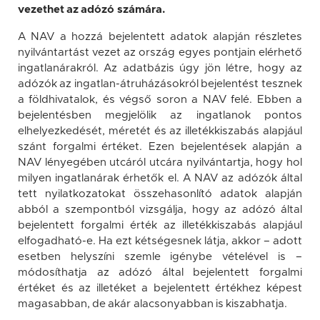
vezethet az adózó számára.
A NAV a hozzá bejelentett adatok alapján részletes
nyilvántartást vezet az ország egyes pontjain elérhető
ingatlanárakról. Az adatbázis úgy jön létre, hogy az
adózók az ingatlan-átruházásokról bejelentést tesznek
a földhivatalok, és végső soron a NAV felé. Ebben a
bejelentésben megjelölik az ingatlanok pontos
elhelyezkedését, méretét és az illetékkiszabás alapjául
szánt forgalmi értéket. Ezen bejelentések alapján a
NAV lényegében utcáról utcára nyilvántartja, hogy hol
milyen ingatlanárak érhetők el. A NAV az adózók által
tett nyilatkozatokat összehasonlító adatok alapján
abból a szempontból vizsgálja, hogy az adózó által
bejelentett forgalmi érték az illetékkiszabás alapjául
elfogadható-e. Ha ezt kétségesnek látja, akkor – adott
esetben helyszíni szemle igénybe vételével is –
módosíthatja az adózó által bejelentett forgalmi
értéket és az illetéket a bejelentett értékhez képest
magasabban, de akár alacsonyabban is kiszabhatja.