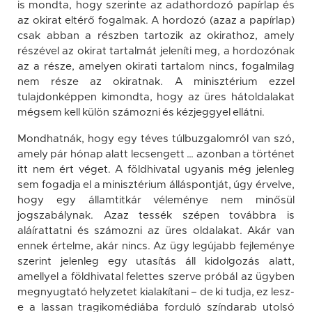
is mondta, hogy szerinte az adathordozó papírlap és
az okirat eltérő fogalmak. A hordozó (azaz a papírlap)
csak abban a részben tartozik az okirathoz, amely
részével az okirat tartalmát jeleníti meg, a hordozónak
az a része, amelyen okirati tartalom nincs, fogalmilag
nem része az okiratnak. A minisztérium ezzel
tulajdonképpen kimondta, hogy az üres hátoldalakat
mégsem kell külön számozni és kézjeggyel ellátni.
Mondhatnák, hogy egy téves túlbuzgalomról van szó,
amely pár hónap alatt lecsengett … azonban a történet
itt nem ért véget. A földhivatal ugyanis még jelenleg
sem fogadja el a minisztérium álláspontját, úgy érvelve,
hogy egy államtitkár véleménye nem minősül
jogszabálynak. Azaz tessék szépen továbbra is
aláírattatni és számozni az üres oldalakat. Akár van
ennek értelme, akár nincs. Az ügy legújabb fejleménye
szerint jelenleg egy utasítás áll kidolgozás alatt,
amellyel a földhivatal felettes szerve próbál az ügyben
megnyugtató helyzetet kialakítani – de ki tudja, ez lesz-
e a lassan tragikomédiába forduló színdarab utolsó