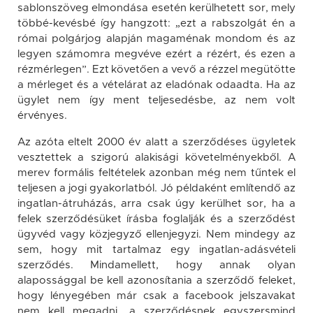
sablonszöveg elmondása esetén kerülhetett sor, mely
többé-kevésbé így hangzott: „ezt a rabszolgát én a
római polgárjog alapján magaménak mondom és az
legyen számomra megvéve ezért a rézért, és ezen a
rézmérlegen”. Ezt követően a vevő a rézzel megütötte
a mérleget és a vételárat az eladónak odaadta. Ha az
ügylet nem így ment teljesedésbe, az nem volt
érvényes.
Az azóta eltelt 2000 év alatt a szerződéses ügyletek
vesztettek a szigorú alakisági követelményekből. A
merev formális feltételek azonban még nem tűntek el
teljesen a jogi gyakorlatból. Jó példaként említendő az
ingatlan-átruházás, arra csak úgy kerülhet sor, ha a
felek szerződésüket írásba foglalják és a szerződést
ügyvéd vagy közjegyző ellenjegyzi. Nem mindegy az
sem, hogy mit tartalmaz egy ingatlan-adásvételi
szerződés. Mindamellett, hogy annak olyan
alapossággal be kell azonosítania a szerződő feleket,
hogy lényegében már csak a facebook jelszavakat
nem kell megadni, a szerződésnek egyszersmind