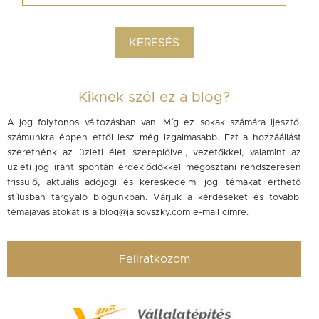
Kiknek szól ez a blog?
A jog folytonos változásban van. Míg ez sokak számára ijesztő,
számunkra éppen ettől lesz még izgalmasabb. Ezt a hozzáállást
szeretnénk az üzleti élet szereplőivel, vezetőkkel, valamint az
üzleti jog iránt spontán érdeklődőkkel megosztani rendszeresen
frissülő, aktuális adójogi és kereskedelmi jogi témákat érthető
stílusban tárgyaló blogunkban. Várjuk a kérdéseket és további
témajavaslatokat is a
blog@jalsovszky.com
e-mail címre.
Feliratkozom