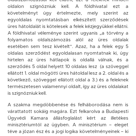
oldalon szignózniuk kell. A földhivatal ezt a
követelményt úgy értelmezte, mely szerint az
egyoldalas nyomtatásban elkészített szerződések
üres hátoldalát is kötelesek a felek kézjegyükkel ellátni.
A földhivatal véleménye szerint ugyanis „a törvény a
folyamatos oldalszámozás alól az üres oldalak
esetében sem tesz kivételt”. Azaz, ha a felek egy 5
oldalas szerződést egyoldalasan nyomtatnak ki, úgy
hirtelen az üres hátlapok is oldallá válnak, és a
szerződés 5 oldal helyett 10 oldalas lesz (a szöveggel
ellátott 1. oldal mögötti üres hátoldal lesz a 2. oldal és a
következő, szöveggel ellátott oldal a 3.) és a feleknek
természetesen valamennyi oldalt, így az üres oldalakat
is szignózniuk kell.
A szakma megdöbbenése és felháborodása nem is
várattatott sokáig magára. Ezt felkarolva a Budapesti
Ügyvédi Kamara állásfoglalást kért az illetékes
minisztériumtól az ügyben. A minisztérium – eleget
téve a józan ész és a jogi logika követelményeinek – ki