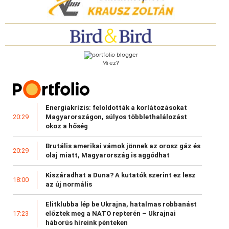
Mi ez?
Energiakrízis: feloldották a korlátozásokat
Magyarországon, súlyos többlethalálozást
20:29
okoz a hőség
Brutális amerikai vámok jönnek az orosz gáz és
20:29
olaj miatt, Magyarország is aggódhat
Kiszáradhat a Duna? A kutatók szerint ez lesz
18:00
az új normális
Elitklubba lép be Ukrajna, hatalmas robbanást
előztek meg a NATO repterén – Ukrajnai
17:23
háborús híreink pénteken