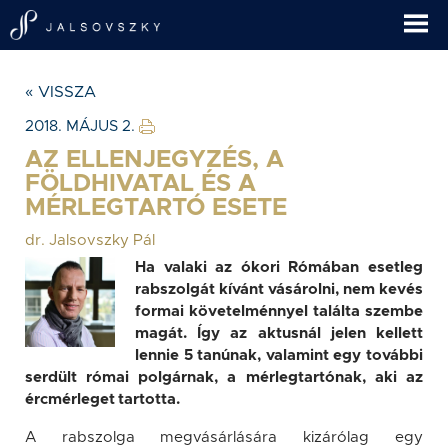
« VISSZA
2018. MÁJUS 2.
AZ ELLENJEGYZÉS, A
FÖLDHIVATAL ÉS A
MÉRLEGTARTÓ ESETE
dr. Jalsovszky Pál
Ha valaki az ókori Rómában esetleg
rabszolgát kívánt vásárolni, nem kevés
formai követelménnyel találta szembe
magát. Így az aktusnál jelen kellett
lennie 5 tanúnak, valamint egy további
serdült római polgárnak, a mérlegtartónak, aki az
ércmérleget tartotta.
A rabszolga megvásárlására kizárólag egy