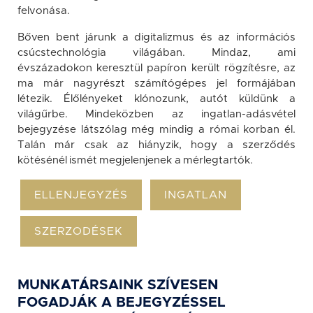
felvonása.
Bőven bent járunk a digitalizmus és az információs
csúcstechnológia világában. Mindaz, ami
évszázadokon keresztül papíron került rögzítésre, az
ma már nagyrészt számítógépes jel formájában
létezik. Élőlényeket klónozunk, autót küldünk a
világűrbe. Mindeközben az ingatlan-adásvétel
bejegyzése látszólag még mindig a római korban él.
Talán már csak az hiányzik, hogy a szerződés
kötésénél ismét megjelenjenek a mérlegtartók.
ELLENJEGYZÉS
INGATLAN
SZERZODÉSEK
MUNKATÁRSAINK SZÍVESEN
FOGADJÁK A BEJEGYZÉSSEL