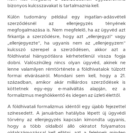
bizonyos kulcsszavakat is tartalmaznia kell.
Külön tudomány például egy ingatlan-adásvételi
szerződésnél az ellenjegyzés tényének
megfogalmazása is. Nem megfelelő, ha az ügyvéd azt
firkantja a szerződésre, hogy azt „ellenjegyzi” vagy
„ellenjegyezte”, ha ugyanis nem az „ellenjegyzem”
kulcsszó szerepel a szerződésen, akkor azt a
földhivatal hiánypótlásra kérhetetlenül vissza fogja
dobni. Valószínűleg nincs olyan ügyvéd, akinek ne
lenne valamilyen rémtörténete a földhivatalok túlzott
formai elvárásairól. Mondani sem kell, hogy a 21.
században, amikor akár milliárdos szerződések is
köttetnek egy-egy e-mailváltás alapján, ez a
formalizmus meghökkentő és idegen az üzleti élettől.
A földhivatali formalizmus idéntől egy újabb fejezettel
színesedett. A januárban hatályba lépett új ügyvédi
törvény az ellenjegyzés kapcsán kimondta ugyanis,
hogy a több oldalból álló okiratot folyamatos
oldalszámozással kell ellátni, azt a feleknek minden