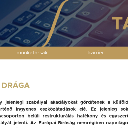
munkatársak
karrier
S DRÁGA
y jelenlegi szabályai akadályokat gördítenek a külföld
rténő ingyenes eszközátadások elé. Ez jelenleg sok
scsoporton belüli restrukturálás hatékony és egyszer
ályát jelenti. Az Európai Bíróság nemrégiben napvilágo