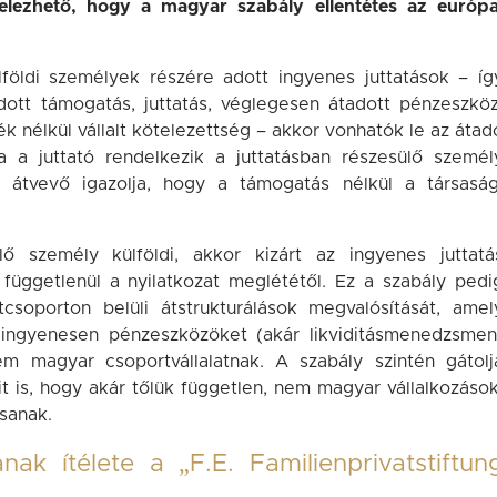
ételezhető, hogy a magyar szabály ellentétes az európa
lföldi személyek részére adott ingyenes juttatások – íg
adott támogatás, juttatás, véglegesen átadott pénzeszköz
ték nélkül vállalt kötelezettség – akkor vonhatók le az átad
 ha a juttató rendelkezik a juttatásban részesülő személ
az átvevő igazolja, hogy a támogatás nélkül a társaság
ő személy külföldi, akkor kizárt az ingyenes juttatá
függetlenül a nyilatkozat meglététől. Ez a szabály pedi
atcsoporton belüli átstrukturálások megvalósítását, amel
 ingyenesen pénzeszközöket (akár likviditásmenedzsmen
m magyar csoportvállalatnak. A szabály szintén gátolj
t is, hogy akár tőlük független, nem magyar vállalkozások
sanak.
ak ítélete a „F.E. Familienprivatstiftun