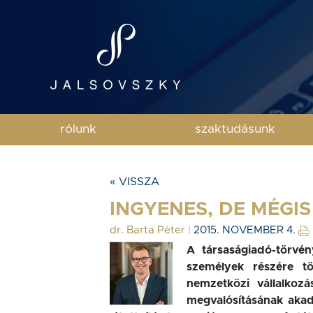
rólunk
szaktudásunk
« VISSZA
INGYENES, DE MÉGI
dr. Barta Péter
|
2015. NOVEMBER 4.
A társaságiadó-törvén
személyek részére tö
nemzetközi vállalkozá
megvalósításának akad