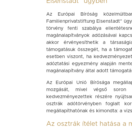
Eisenstadt” ügyben
Az Európai Bíróság közelmúltba
Familienprivatstiftung Eisenstadt” üg
törvény fenti szabálya ellentétes
magánalapítványok adózásával kapcso
akkor érvényesíthetik a társaság
támogatásuk összegét, ha a támoga
esetben viszont, ha kedvezményezett
adóztatási egyezmény alapján mentes
magánalapítvány által adott támogatá
Az Európai Unió Bírósága megállap
mozgását, mivel végső soron vi
kedvezményezettek részére nyújtsa
osztrák adótörvényben foglalt kor
megállapíthatónak és kimondta: a vizs
Az osztrák ítélet hatása a