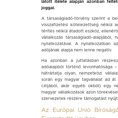
látott ítélete alapján azonban felt
joggal.
A társaságiadó-törvény szerint a be
visszafizetési kötelezettség nélkül 
térítés nélkül átadott eszköz, ellenér
vállalkozás társaságiadó-alapjából,
nyilatkozatával. A nyilatkozatban 
adójának alapja nem lenne negatív.
Ha azonban a juttatásban részesül
adóalapból történő levonhatósága – 
hátráltatja olyan, nemzetközi vállal
során egy magyar tagvállalat ad át
céljából, akár egyéb okból) egy ne
magyar vállalkozások azon törekvései
szervezetek részére támogatást nyújt
Az Európai Unió Bíróságán