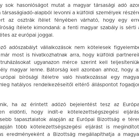
ügy sok hasonlóságot mutat a magyar társasági adó azo
társaságiadó-alapból levonni a külföldi személyek részér
rt az osztrák ítélet fényében várható, hogy egy err
róság ítélete kimondaná: a fenti magyar szabály is sérti 
tes az európai joggal.
öző adószabályt vállalkozások nem kötelesek figyelemb
már most is hivatkozhatnak arra, hogy külföldi partnerei
átruházásokat ugyanazon mérce szerint kell teljesíteniük
ély magyar lenne. Bátorság kell azonban ahhoz, hogy a
rópai bírósági ítéletre való hivatkozással egy magya
nleg hatályos rendelkezéseitől eltérő álláspontot fogadjo
ik, ha az érintett adózó bejelentést tesz az Európa
en eldönti, hogy indít-e kötelezettségszegési eljárás
sebb tapasztalatok alapján az Európai Bizottság e tére
apján több kötelezettségszegési eljárást is megindítot
ás eredményeként a Bizottság megállapíthatja a magya