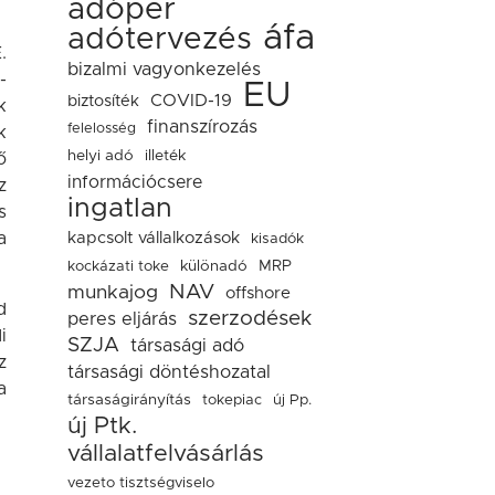
adóper
áfa
adótervezés
.
bizalmi vagyonkezelés
-
EU
COVID-19
biztosíték
k
finanszírozás
felelosség
k
helyi adó
illeték
ő
információcsere
z
ingatlan
s
a
kapcsolt vállalkozások
kisadók
kockázati toke
különadó
MRP
NAV
munkajog
offshore
d
szerzodések
peres eljárás
i
SZJA
társasági adó
z
társasági döntéshozatal
a
társaságirányítás
tokepiac
új Pp.
új Ptk.
vállalatfelvásárlás
vezeto tisztségviselo