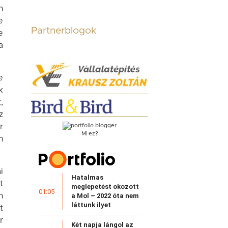
n
e
Partnerblogok
e
a
e
k
,
z
r
Mi ez?
n
i
Hatalmas
t
meglepetést okozott
01:05
n
a Mol – 2022 óta nem
láttunk ilyet
t
r
Két napja lángol az