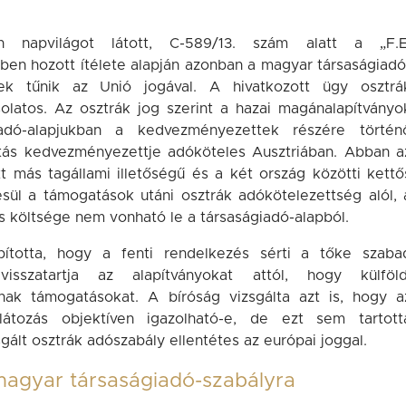
n napvilágot látott, C-589/13. szám alatt a „F.E
yben hozott ítélete alapján azonban a magyar társaságiadó
nek tűnik az Unió jogával. A hivatkozott ügy osztrá
latos. Az osztrák jog szerint a hazai magánalapítványo
iadó-alapjukban a kedvezményezettek részére történ
tás kedvezményezettje adóköteles Ausztriában. Abban a
 más tagállami illetőségű és a két ország közötti kettő
ül a támogatások utáni osztrák adókötelezettség alól, 
s költsége nem vonható le a társaságiadó-alapból.
ította, hogy a fenti rendelkezés sérti a tőke szaba
sszatartja az alapítványokat attól, hogy külföld
nak támogatásokat. A bíróság vizsgálta azt is, hogy a
látozás objektíven igazolható-e, de ezt sem tartott
gált osztrák adószabály ellentétes az európai joggal.
 magyar társaságiadó-szabályra