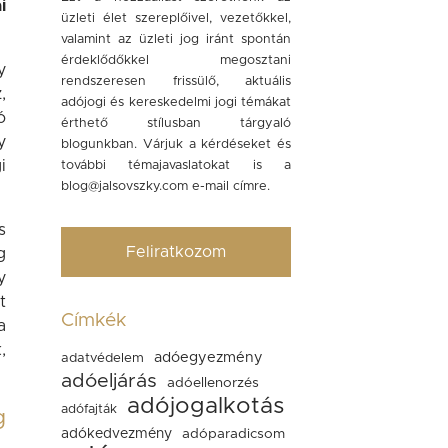
i
üzleti élet szereplőivel, vezetőkkel,
valamint az üzleti jog iránt spontán
érdeklődőkkel megosztani
y
rendszeresen frissülő, aktuális
,
adójogi és kereskedelmi jogi témákat
ó
érthető stílusban tárgyaló
y
blogunkban. Várjuk a kérdéseket és
i
további témajavaslatokat is a
blog@jalsovszky.com
e-mail címre.
s
Feliratkozom
g
y
t
Címkék
a
,
adóegyezmény
adatvédelem
adóeljárás
adóellenorzés
adójogalkotás
adófajták
g
adókedvezmény
adóparadicsom