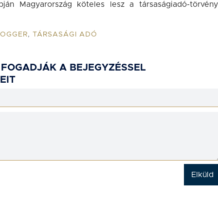
pján Magyarország köteles lesz a társaságiadó-törvény
LOGGER
,
TÁRSASÁGI ADÓ
 FOGADJÁK A BEJEGYZÉSSEL
EIT