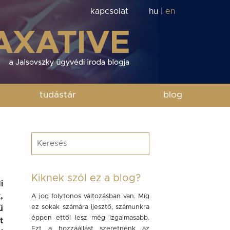
kapcsolat
hu
|
en
tudástár
blog
Kiknek szól ez a blog?
i
,
A jog folytonos változásban van. Míg
ez sokak számára ijesztő, számunkra
ű
éppen ettől lesz még izgalmasabb.
t
Ezt a hozzáállást szeretnénk az