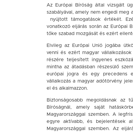
Az Európai Bíróság által vizsgált 
szabályával, amely nem engedi meg a 
nyújtott támogatások értékét. Ezé
vonatkozó eljárás során az Európai Bí
tőke szabad mozgását és ezért ellenté
Elvileg az Európai Unió jogába ütk
venni és ezért magyar vállalkozások 
részére teljesített ingyenes eszköz
mintha az átadásban részesülő szem
európai jogra és egy precedens eu
vállalkozás a magyar adótörvény jele
el és alkalmazzon.
Biztonságosabb megoldásnak az tűn
Bíróságnál, amely saját hatáskörb
Magyarországgal szemben. A legfris
egyre aktívabb, és bejelentések al
Magyarországgal szemben. Az eljár