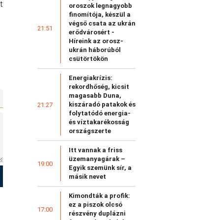
t
oroszok legnagyobb
finomítója, készül a
végső csata az ukrán
21:51
erődvárosért -
Híreink az orosz-
ukrán háborúból
csütörtökön
Energiakrízis:
rekordhőség, kicsit
magasabb Duna,
kiszáradó patakok és
21:27
folytatódó energia-
és víztakarékosság
országszerte
Itt vannak a friss
üzemanyagárak –
19:00
Egyik szemünk sír, a
másik nevet
Kimondták a profik:
ez a piszok olcsó
17:00
részvény duplázni