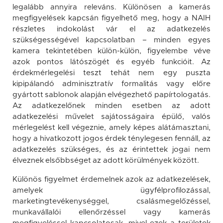
legalább annyira releváns. Különösen a kamerás
megfigyelések kapcsán figyelhető meg, hogy a NAIH
részletes indokolást vár el az adatkezelés
szükségességével kapcsolatban – minden egyes
kamera tekintetében külön-külön, figyelembe véve
azok pontos látószögét és egyéb funkcióit. Az
érdekmérlegelési teszt tehát nem egy puszta
kipipálandó adminisztratív formalitás vagy előre
gyártott sablonok alapján elvégezhető papírtologatás.
Az adatkezelőnek minden esetben az adott
adatkezelési művelet sajátosságaira épülő, valós
mérlegelést kell végeznie, amely képes alátámasztani,
hogy a hivatkozott jogos érdek ténylegesen fennáll, az
adatkezelés szükséges, és az érintettek jogai nem
élveznek elsőbbséget az adott körülmények között.
Különös figyelmet érdemelnek azok az adatkezelések,
amelyek ügyfélprofilozással,
marketingtevékenységgel, csalásmegelőzéssel,
munkavállalói ellenőrzéssel vagy kamerás