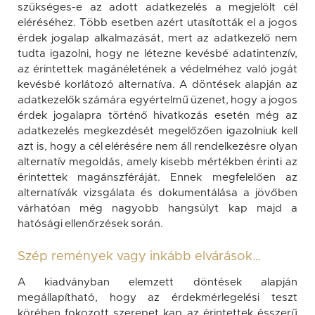
szükséges-e az adott adatkezelés a megjelölt cél
eléréséhez. Több esetben azért utasították el a jogos
érdek jogalap alkalmazását, mert az adatkezelő nem
tudta igazolni, hogy ne létezne kevésbé adatintenzív,
az érintettek magánéletének a védelméhez való jogát
kevésbé korlátozó alternatíva. A döntések alapján az
adatkezelők számára egyértelmű üzenet, hogy a jogos
érdek jogalapra történő hivatkozás esetén még az
adatkezelés megkezdését megelőzően igazolniuk kell
azt is, hogy a cél elérésére nem áll rendelkezésre olyan
alternatív megoldás, amely kisebb mértékben érinti az
érintettek magánszféráját. Ennek megfelelően az
alternatívák vizsgálata és dokumentálása a jövőben
várhatóan még nagyobb hangsúlyt kap majd a
hatósági ellenőrzések során.
Szép remények vagy inkább elvárások…
A kiadványban elemzett döntések alapján
megállapítható, hogy az érdekmérlegelési teszt
körében fokozott szerepet kap az érintettek ésszerű