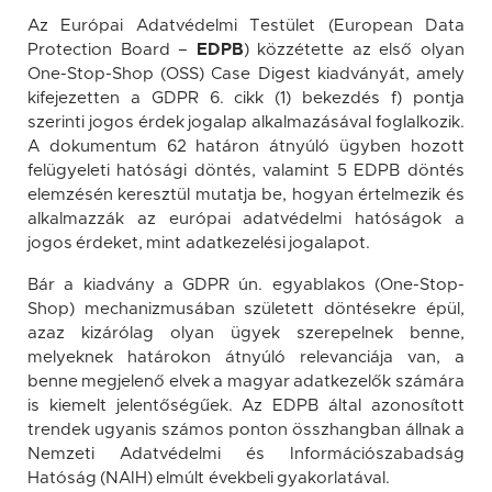
Az Európai Adatvédelmi Testület (European Data
Protection Board –
EDPB
) közzétette az első olyan
One-Stop-Shop (OSS) Case Digest kiadványát, amely
kifejezetten a GDPR 6. cikk (1) bekezdés f) pontja
szerinti jogos érdek jogalap alkalmazásával foglalkozik.
A dokumentum 62 határon átnyúló ügyben hozott
felügyeleti hatósági döntés, valamint 5 EDPB döntés
elemzésén keresztül mutatja be, hogyan értelmezik és
alkalmazzák az európai adatvédelmi hatóságok a
jogos érdeket, mint adatkezelési jogalapot.
Bár a kiadvány a GDPR ún. egyablakos (One-Stop-
Shop) mechanizmusában született döntésekre épül,
azaz kizárólag olyan ügyek szerepelnek benne,
melyeknek határokon átnyúló relevanciája van, a
benne megjelenő elvek a magyar adatkezelők számára
is kiemelt jelentőségűek. Az EDPB által azonosított
trendek ugyanis számos ponton összhangban állnak a
Nemzeti Adatvédelmi és Információszabadság
Hatóság (NAIH) elmúlt évekbeli gyakorlatával.