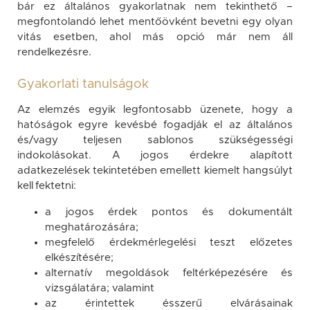
bár ez általános gyakorlatnak nem tekinthető –
megfontolandó lehet mentőövként bevetni egy olyan
vitás esetben, ahol más opció már nem áll
rendelkezésre.
Gyakorlati tanulságok
Az elemzés egyik legfontosabb üzenete, hogy a
hatóságok egyre kevésbé fogadják el az általános
és/vagy teljesen sablonos szükségességi
indokolásokat. A jogos érdekre alapított
adatkezelések tekintetében emellett kiemelt hangsúlyt
kell fektetni:
a jogos érdek pontos és dokumentált
meghatározására;
megfelelő érdekmérlegelési teszt előzetes
elkészítésére;
alternatív megoldások feltérképezésére és
vizsgálatára; valamint
az érintettek ésszerű elvárásainak