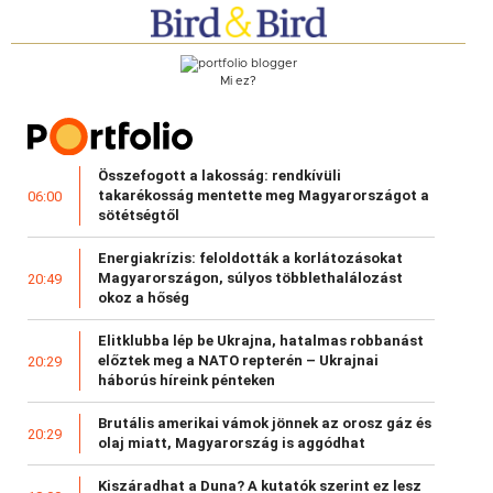
Mi ez?
Összefogott a lakosság: rendkívüli
takarékosság mentette meg Magyarországot a
06:00
sötétségtől
Energiakrízis: feloldották a korlátozásokat
Magyarországon, súlyos többlethalálozást
20:49
okoz a hőség
Elitklubba lép be Ukrajna, hatalmas robbanást
előztek meg a NATO repterén – Ukrajnai
20:29
háborús híreink pénteken
Brutális amerikai vámok jönnek az orosz gáz és
20:29
olaj miatt, Magyarország is aggódhat
Kiszáradhat a Duna? A kutatók szerint ez lesz