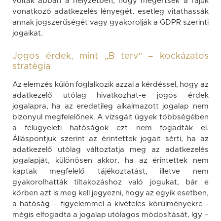
voltak abban a helyzetben, hogy megértsék a rájuk
vonatkozó adatkezelés lényegét, esetleg vitathassák
annak jogszerűségét vagy gyakorolják a GDPR szerinti
jogaikat.
Jogos érdek, mint „B terv” – kockázatos
stratégia
Az elemzés külön foglalkozik azzal a kérdéssel, hogy az
adatkezelő utólag hivatkozhat-e jogos érdek
jogalapra, ha az eredetileg alkalmazott jogalap nem
bizonyul megfelelőnek. A vizsgált ügyek többségében
a felügyeleti hatóságok ezt nem fogadták el.
Álláspontjuk szerint az érintettek jogait sérti, ha az
adatkezelő utólag változtatja meg az adatkezelés
jogalapját, különösen akkor, ha az érintettek nem
kaptak megfelelő tájékoztatást, illetve nem
gyakorolhatták tiltakozáshoz való jogukat, bár e
körben azt is meg kell jegyezni, hogy az egyik esetben,
a hatóság – figyelemmel a kivételes körülményekre -
mégis elfogadta a jogalap utólagos módosítását, így –