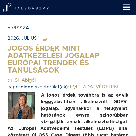
« VISSZA
2026. JÚLIUS 1.
JOGOS ÉRDEK MINT
ADATKEZELÉSI JOGALAP -
EURÓPAI TRENDEK ÉS
TANULSÁGOK
dr. Sill Abigél
kapcsolódó szakterület(ek):
IP/IT, ADATVÉDELEM
A jogos érdek továbbra is az egyik
leggyakrabban alkalmazott GDPR-
jogalap, ugyanakkor a felügyeleti
hatóságok egyre szigorúbban
vizsgálják annak alkalmazhatóságát.
Az Európai Adatvédelmi Testület (EDPB) által
közzétett új OSS Case Digest több tucat határon