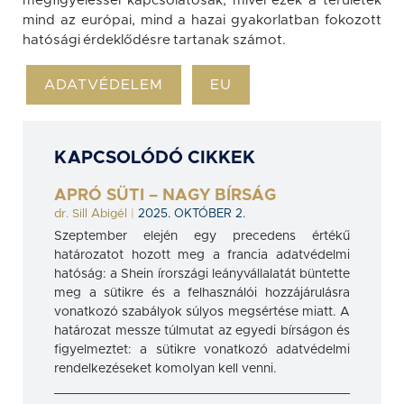
megfigyeléssel kapcsolatosak, mivel ezek a területek
mind az európai, mind a hazai gyakorlatban fokozott
hatósági érdeklődésre tartanak számot.
ADATVÉDELEM
EU
KAPCSOLÓDÓ CIKKEK
APRÓ SÜTI – NAGY BÍRSÁG
dr. Sill Abigél
|
2025. OKTÓBER 2.
Szeptember elején egy precedens értékű
határozatot hozott meg a francia adatvédelmi
hatóság: a Shein írországi leányvállalatát büntette
meg a sütikre és a felhasználói hozzájárulásra
vonatkozó szabályok súlyos megsértése miatt. A
határozat messze túlmutat az egyedi bírságon és
figyelmeztet: a sütikre vonatkozó adatvédelmi
rendelkezéseket komolyan kell venni.