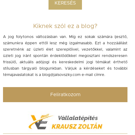
Kiknek szól ez a blog?
A jog folytonos változásban van. Míg ez sokak számára ijesztő,
számunkra éppen ettől lesz még izgalmasabb. Ezt a hozzáállást
szeretnénk az üzleti élet szereplőivel, vezetőkkel, valamint az
üzleti jog iránt spontán érdeklődőkkel megosztani rendszeresen
frissülő, aktuális adójogi és kereskedelmi jogi témákat érthető
stílusban tárgyaló blogunkban. Várjuk a kérdéseket és további
témajavaslatokat is a
blog@jalsovszky.com
e-mail címre.
Feliratkozom