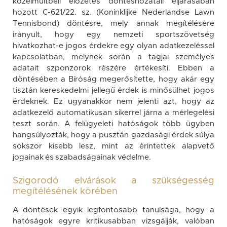
közelmúltbeli előzetes döntéshozatali eljárásában
hozott C-621/22. sz. (Koninklijke Nederlandse Lawn
Tennisbond) döntésre, mely annak megítélésére
irányult, hogy egy nemzeti sportszövetség
hivatkozhat-e jogos érdekre egy olyan adatkezeléssel
kapcsolatban, melynek során a tagjai személyes
adatait szponzorok részére értékesíti. Ebben a
döntésében a Bíróság megerősítette, hogy akár egy
tisztán kereskedelmi jellegű érdek is minősülhet jogos
érdeknek. Ez ugyanakkor nem jelenti azt, hogy az
adatkezelő automatikusan sikerrel járna a mérlegelési
teszt során. A felügyeleti hatóságok több ügyben
hangsúlyozták, hogy a pusztán gazdasági érdek súlya
sokszor kisebb lesz, mint az érintettek alapvető
jogainak és szabadságainak védelme.
Szigorodó elvárások a szükségesség
megítélésének körében
A döntések egyik legfontosabb tanulsága, hogy a
hatóságok egyre kritikusabban vizsgálják, valóban