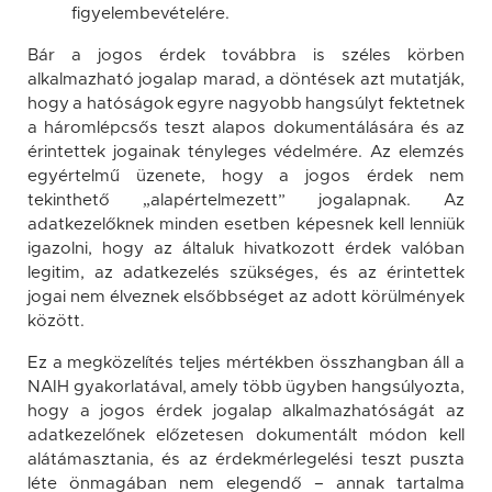
figyelembevételére.
Bár a jogos érdek továbbra is széles körben
alkalmazható jogalap marad, a döntések azt mutatják,
hogy a hatóságok egyre nagyobb hangsúlyt fektetnek
a háromlépcsős teszt alapos dokumentálására és az
érintettek jogainak tényleges védelmére. Az elemzés
egyértelmű üzenete, hogy a jogos érdek nem
tekinthető „alapértelmezett” jogalapnak. Az
adatkezelőknek minden esetben képesnek kell lenniük
igazolni, hogy az általuk hivatkozott érdek valóban
legitim, az adatkezelés szükséges, és az érintettek
jogai nem élveznek elsőbbséget az adott körülmények
között.
Ez a megközelítés teljes mértékben összhangban áll a
NAIH gyakorlatával, amely több ügyben hangsúlyozta,
hogy a jogos érdek jogalap alkalmazhatóságát az
adatkezelőnek előzetesen dokumentált módon kell
alátámasztania, és az érdekmérlegelési teszt puszta
léte önmagában nem elegendő – annak tartalma