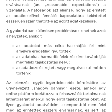
elvárásainak (ún. „reasonable expectations”) a
vizsgálata. A hatóságok azt elemzik, hogy az érintett
az adatkezelővel fennálló kapcsolatára tekintettel
ésszerűen számíthatott-e az adott adatkezelésre.
A gyakorlatban különösen problémások lehetnek azok
a helyzetek, amikor:
az adatokat más célra használják fel, mint
amelyre eredetileg gyűjtötték;
az adatokat harmadik felek részére továbbítják
megfelelő tájékoztatás nélkül;
az adatkezelés rejtett vagy megtévesztő módon
történik.
Az elemzés egyik legérdekesebb kérdésköre az
úgynevezett „shadow banning” esete, amikor egy
online platform korlátozza a felhasználók tartalmainak
láthatóságát anélkül, hogy erről tájékoztatná őket. Az
ilyen gyakorlat adatvédelmi szempontból nem felel
meg az érintettek ésszerű elvárásainak, és sérti az