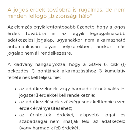
A jogos érdek továbbra is rugalmas, de nem
minden felfogó „biztonsági háló”
Az elemzés egyik legfontosabb üzenete, hogy a jogos
érdek továbbra is az egyik legrugalmasabb
adatkezelési jogalap, ugyanakkor nem alkalmazható
automatikusan olyan helyzetekben, amikor más
jogalap nem áll rendelkezésre.
A kiadvány hangsúlyozza, hogy a GDPR 6. cikk (1)
bekezdés f) pontjának alkalmazásához 3 kumulatív
feltételnek kell teljesülnie:
az adatkezelőnek vagy harmadik félnek valós és
jogszerű érdekkel kell rendelkeznie;
az adatkezelésnek szükségesnek kell lennie ezen
érdek érvényesítéséhez;
az érintettek érdekei, alapvető jogai és
szabadságai nem írhatják felül az adatkezelő
(vagy harmadik fél) érdekét.