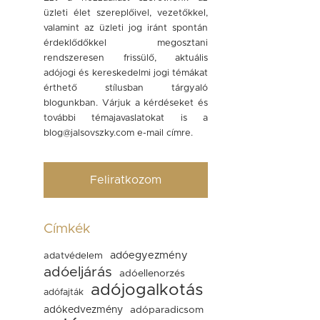
üzleti élet szereplőivel, vezetőkkel,
valamint az üzleti jog iránt spontán
érdeklődőkkel megosztani
rendszeresen frissülő, aktuális
adójogi és kereskedelmi jogi témákat
érthető stílusban tárgyaló
blogunkban. Várjuk a kérdéseket és
további témajavaslatokat is a
blog@jalsovszky.com
e-mail címre.
Feliratkozom
Címkék
adóegyezmény
adatvédelem
adóeljárás
adóellenorzés
adójogalkotás
adófajták
adókedvezmény
adóparadicsom