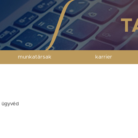
munkatársak
karrier
ő ügyvéd