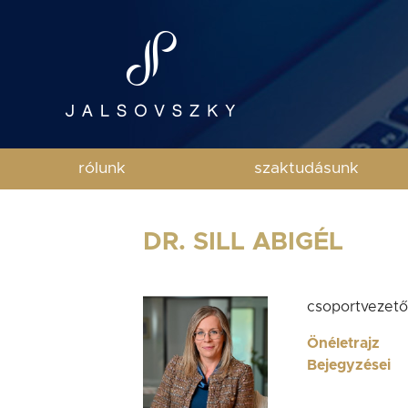
rólunk
szaktudásunk
DR. SILL ABIGÉL
csoportvezet
Önéletrajz
Bejegyzései