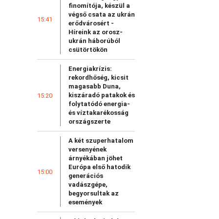
finomítója, készül a
végső csata az ukrán
15:41
erődvárosért -
Híreink az orosz-
ukrán háborúból
csütörtökön
Energiakrízis:
rekordhőség, kicsit
magasabb Duna,
kiszáradó patakok és
15:20
folytatódó energia-
és víztakarékosság
országszerte
A két szuperhatalom
versenyének
árnyékában jöhet
Európa első hatodik
15:00
generációs
vadászgépe,
begyorsultak az
események