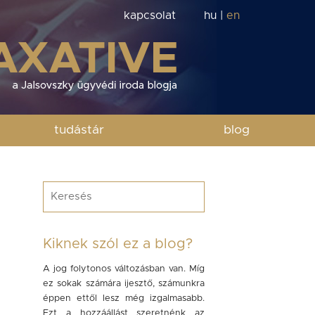
kapcsolat
hu
|
en
tudástár
blog
Kiknek szól ez a blog?
A jog folytonos változásban van. Míg
ez sokak számára ijesztő, számunkra
éppen ettől lesz még izgalmasabb.
Ezt a hozzáállást szeretnénk az