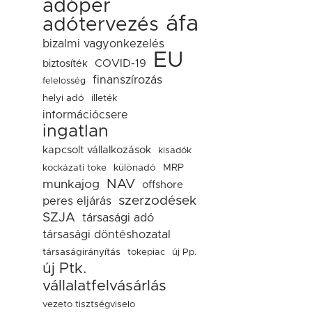
adóper
áfa
adótervezés
bizalmi vagyonkezelés
EU
COVID-19
biztosíték
finanszírozás
felelosség
helyi adó
illeték
információcsere
ingatlan
kapcsolt vállalkozások
kisadók
kockázati toke
különadó
MRP
NAV
munkajog
offshore
szerzodések
peres eljárás
SZJA
társasági adó
társasági döntéshozatal
társaságirányítás
tokepiac
új Pp.
új Ptk.
vállalatfelvásárlás
vezeto tisztségviselo