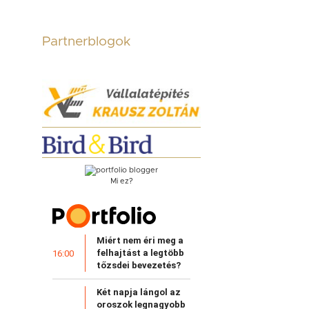
Partnerblogok
Mi ez?
Miért nem éri meg a
felhajtást a legtöbb
16:00
tőzsdei bevezetés?
Két napja lángol az
oroszok legnagyobb