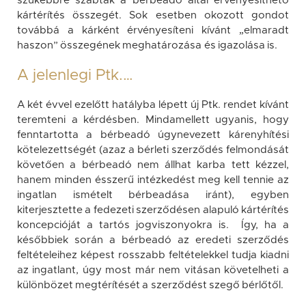
szűkebbre szabták a bérbeadó által érvényesíthető
kártérítés összegét. Sok esetben okozott gondot
továbbá a kárként érvényesíteni kívánt „elmaradt
haszon” összegének meghatározása és igazolása is.
A jelenlegi Ptk.…
A két évvel ezelőtt hatályba lépett új Ptk. rendet kívánt
teremteni a kérdésben. Mindamellett ugyanis, hogy
fenntartotta a bérbeadó úgynevezett kárenyhítési
kötelezettségét (azaz a bérleti szerződés felmondását
követően a bérbeadó nem állhat karba tett kézzel,
hanem minden ésszerű intézkedést meg kell tennie az
ingatlan ismételt bérbeadása iránt), egyben
kiterjesztette a fedezeti szerződésen alapuló kártérítés
koncepcióját a tartós jogviszonyokra is. Így, ha a
későbbiek során a bérbeadó az eredeti szerződés
feltételeihez képest rosszabb feltételekkel tudja kiadni
az ingatlant, úgy most már nem vitásan követelheti a
különbözet megtérítését a szerződést szegő bérlőtől.