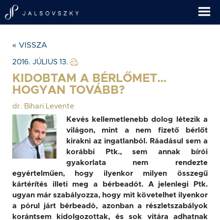
« VISSZA
2016. JÚLIUS 13.
KIDOBTAM A BÉRLŐMET…
HOGYAN TOVÁBB?
dr. Bihari Levente
Kevés kellemetlenebb dolog létezik a
világon, mint a nem fizető bérlőt
kirakni az ingatlanból. Ráadásul sem a
korábbi Ptk., sem annak bírói
gyakorlata nem rendezte
egyértelműen, hogy ilyenkor milyen összegű
kártérítés illeti meg a bérbeadót. A jelenlegi Ptk.
ugyan már szabályozza, hogy mit követelhet ilyenkor
a pórul járt bérbeadó, azonban a részletszabályok
korántsem kidolgozottak, és sok vitára adhatnak