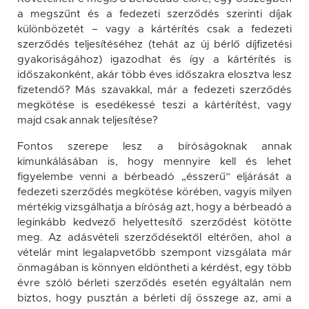
a megszűnt és a fedezeti szerződés szerinti díjak
különbözetét – vagy a kártérítés csak a fedezeti
szerződés teljesítéséhez (tehát az új bérlő díjfizetési
gyakoriságához) igazodhat és így a kártérítés is
időszakonként, akár több éves időszakra elosztva lesz
fizetendő? Más szavakkal, már a fedezeti szerződés
megkötése is esedékessé teszi a kártérítést, vagy
majd csak annak teljesítése?
Fontos szerepe lesz a bíróságoknak annak
kimunkálásában is, hogy mennyire kell és lehet
figyelembe venni a bérbeadó „ésszerű” eljárását a
fedezeti szerződés megkötése körében, vagyis milyen
mértékig vizsgálhatja a bíróság azt, hogy a bérbeadó a
leginkább kedvező helyettesítő szerződést kötötte
meg. Az adásvételi szerződésektől eltérően, ahol a
vételár mint legalapvetőbb szempont vizsgálata már
önmagában is könnyen eldöntheti a kérdést, egy több
évre szóló bérleti szerződés esetén egyáltalán nem
biztos, hogy pusztán a bérleti díj összege az, ami a