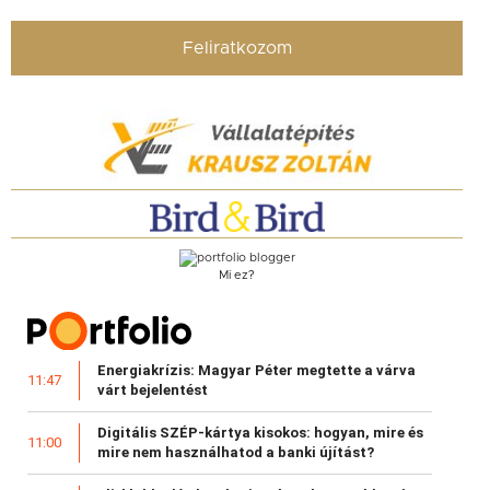
Feliratkozom
Mi ez?
Energiakrízis: Magyar Péter megtette a várva
11:47
várt bejelentést
Digitális SZÉP-kártya kisokos: hogyan, mire és
11:00
mire nem használhatod a banki újítást?