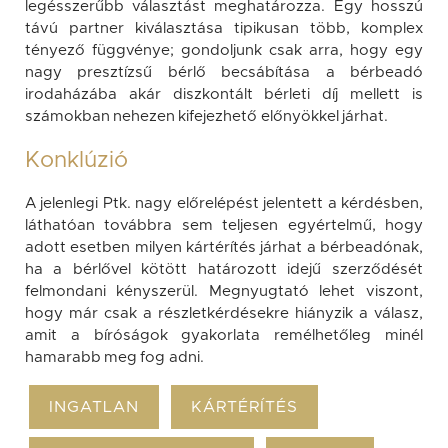
legésszerűbb választást meghatározza. Egy hosszú
távú partner kiválasztása tipikusan több, komplex
tényező függvénye; gondoljunk csak arra, hogy egy
nagy presztízsű bérlő becsábítása a bérbeadó
irodaházába akár diszkontált bérleti díj mellett is
számokban nehezen kifejezhető előnyökkel járhat.
Konklúzió
A jelenlegi Ptk. nagy előrelépést jelentett a kérdésben,
láthatóan továbbra sem teljesen egyértelmű, hogy
adott esetben milyen kártérítés járhat a bérbeadónak,
ha a bérlővel kötött határozott idejű szerződését
felmondani kényszerül. Megnyugtató lehet viszont,
hogy már csak a részletkérdésekre hiányzik a válasz,
amit a bíróságok gyakorlata remélhetőleg minél
hamarabb meg fog adni.
INGATLAN
KÁRTÉRÍTÉS