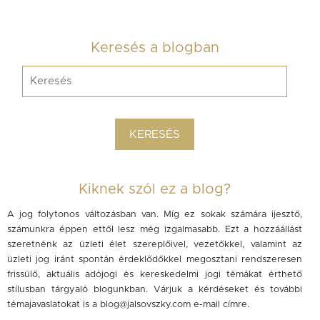
Keresés a blogban
Kiknek szól ez a blog?
A jog folytonos változásban van. Míg ez sokak számára ijesztő,
számunkra éppen ettől lesz még izgalmasabb. Ezt a hozzáállást
szeretnénk az üzleti élet szereplőivel, vezetőkkel, valamint az
üzleti jog iránt spontán érdeklődőkkel megosztani rendszeresen
frissülő, aktuális adójogi és kereskedelmi jogi témákat érthető
stílusban tárgyaló blogunkban. Várjuk a kérdéseket és további
témajavaslatokat is a
blog@jalsovszky.com
e-mail címre.