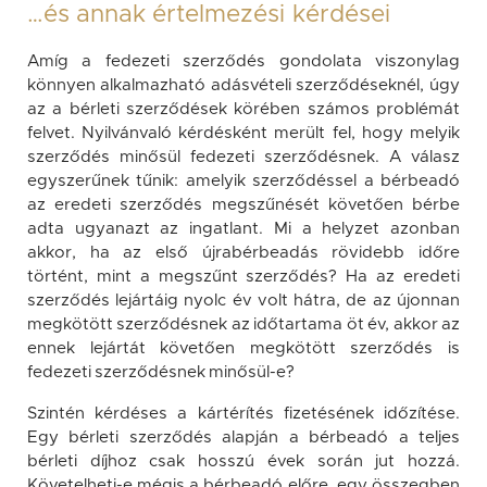
…és annak értelmezési kérdései
Amíg a fedezeti szerződés gondolata viszonylag
könnyen alkalmazható adásvételi szerződéseknél, úgy
az a bérleti szerződések körében számos problémát
felvet. Nyilvánvaló kérdésként merült fel, hogy melyik
szerződés minősül fedezeti szerződésnek. A válasz
egyszerűnek tűnik: amelyik szerződéssel a bérbeadó
az eredeti szerződés megszűnését követően bérbe
adta ugyanazt az ingatlant. Mi a helyzet azonban
akkor, ha az első újrabérbeadás rövidebb időre
történt, mint a megszűnt szerződés? Ha az eredeti
szerződés lejártáig nyolc év volt hátra, de az újonnan
megkötött szerződésnek az időtartama öt év, akkor az
ennek lejártát követően megkötött szerződés is
fedezeti szerződésnek minősül-e?
Szintén kérdéses a kártérítés fizetésének időzítése.
Egy bérleti szerződés alapján a bérbeadó a teljes
bérleti díjhoz csak hosszú évek során jut hozzá.
Követelheti-e mégis a bérbeadó előre, egy összegben