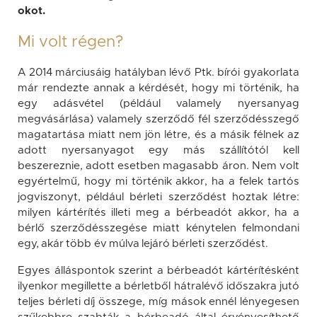
okot.
Mi volt régen?
A 2014 márciusáig hatályban lévő Ptk. bírói gyakorlata
már rendezte annak a kérdését, hogy mi történik, ha
egy adásvétel (például valamely nyersanyag
megvásárlása) valamely szerződő fél szerződésszegő
magatartása miatt nem jön létre, és a másik félnek az
adott nyersanyagot egy más szállítótól kell
beszereznie, adott esetben magasabb áron. Nem volt
egyértelmű, hogy mi történik akkor, ha a felek tartós
jogviszonyt, például bérleti szerződést hoztak létre:
milyen kártérítés illeti meg a bérbeadót akkor, ha a
bérlő szerződésszegése miatt kénytelen felmondani
egy, akár több év múlva lejáró bérleti szerződést.
Egyes álláspontok szerint a bérbeadót kártérítésként
ilyenkor megillette a bérletből hátralévő időszakra jutó
teljes bérleti díj összege, míg mások ennél lényegesen