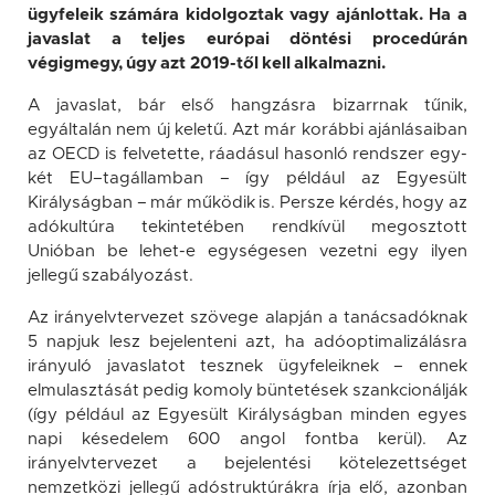
ügyfeleik számára kidolgoztak vagy ajánlottak. Ha a
javaslat a teljes európai döntési procedúrán
végigmegy, úgy azt 2019-től kell alkalmazni.
A javaslat, bár első hangzásra bizarrnak tűnik,
egyáltalán nem új keletű. Azt már korábbi ajánlásaiban
az OECD is felvetette, ráadásul hasonló rendszer egy-
két EU–tagállamban – így például az Egyesült
Királyságban – már működik is. Persze kérdés, hogy az
adókultúra tekintetében rendkívül megosztott
Unióban be lehet-e egységesen vezetni egy ilyen
jellegű szabályozást.
Az irányelvtervezet szövege alapján a tanácsadóknak
5 napjuk lesz bejelenteni azt, ha adóoptimalizálásra
irányuló javaslatot tesznek ügyfeleiknek – ennek
elmulasztását pedig komoly büntetések szankcionálják
(így például az Egyesült Királyságban minden egyes
napi késedelem 600 angol fontba kerül). Az
irányelvtervezet a bejelentési kötelezettséget
nemzetközi jellegű adóstruktúrákra írja elő, azonban