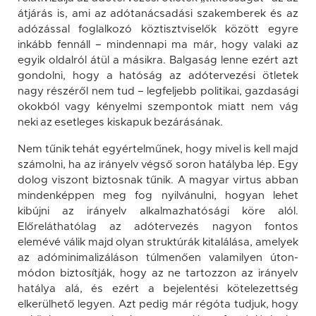
átjárás is, ami az adótanácsadási szakemberek és az
adózással foglalkozó köztisztviselők között egyre
inkább fennáll – mindennapi ma már, hogy valaki az
egyik oldalról átül a másikra. Balgaság lenne ezért azt
gondolni, hogy a hatóság az adótervezési ötletek
nagy részéről nem tud – legfeljebb politikai, gazdasági
okokból vagy kényelmi szempontok miatt nem vág
neki az esetleges kiskapuk bezárásának.
Nem tűnik tehát egyértelműnek, hogy mivel is kell majd
számolni, ha az irányelv végső soron hatályba lép. Egy
dolog viszont biztosnak tűnik. A magyar virtus abban
mindenképpen meg fog nyilvánulni, hogyan lehet
kibújni az irányelv alkalmazhatósági köre alól.
Előreláthatólag az adótervezés nagyon fontos
elemévé válik majd olyan struktúrák kitalálása, amelyek
az adóminimalizáláson túlmenően valamilyen úton-
módon biztosítják, hogy az ne tartozzon az irányelv
hatálya alá, és ezért a bejelentési kötelezettség
elkerülhető legyen. Azt pedig már régóta tudjuk, hogy