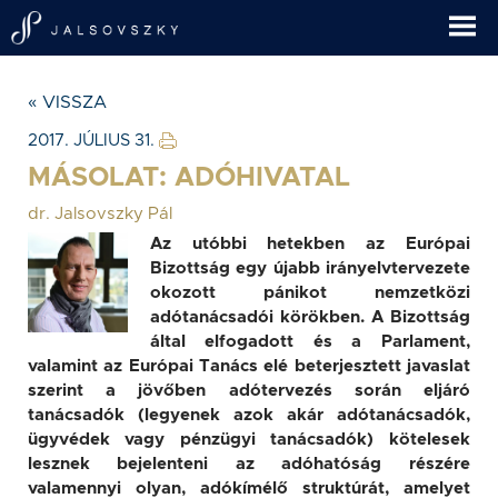
« VISSZA
2017. JÚLIUS 31.
MÁSOLAT: ADÓHIVATAL
dr. Jalsovszky Pál
Az utóbbi hetekben az Európai
Bizottság egy újabb irányelvtervezete
okozott pánikot nemzetközi
adótanácsadói körökben. A Bizottság
által elfogadott és a Parlament,
valamint az Európai Tanács elé beterjesztett javaslat
szerint a jövőben adótervezés során eljáró
tanácsadók (legyenek azok akár adótanácsadók,
ügyvédek vagy pénzügyi tanácsadók) kötelesek
lesznek bejelenteni az adóhatóság részére
valamennyi olyan, adókímélő struktúrát, amelyet