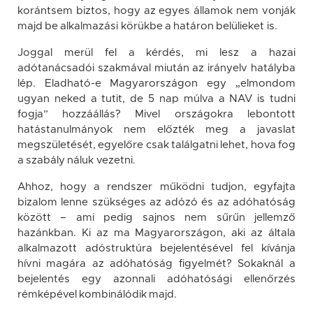
korántsem biztos, hogy az egyes államok nem vonják
majd be alkalmazási körükbe a határon belülieket is.
Joggal merül fel a kérdés, mi lesz a hazai
adótanácsadói szakmával miután az irányelv hatályba
lép. Eladható-e Magyarországon egy „elmondom
ugyan neked a tutit, de 5 nap múlva a NAV is tudni
fogja” hozzáállás? Mivel országokra lebontott
hatástanulmányok nem előzték meg a javaslat
megszületését, egyelőre csak találgatni lehet, hova fog
a szabály náluk vezetni.
Ahhoz, hogy a rendszer működni tudjon, egyfajta
bizalom lenne szükséges az adózó és az adóhatóság
között – ami pedig sajnos nem sűrűn jellemző
hazánkban. Ki az ma Magyarországon, aki az általa
alkalmazott adóstruktúra bejelentésével fel kívánja
hívni magára az adóhatóság figyelmét? Sokaknál a
bejelentés egy azonnali adóhatósági ellenőrzés
rémképével kombinálódik majd.