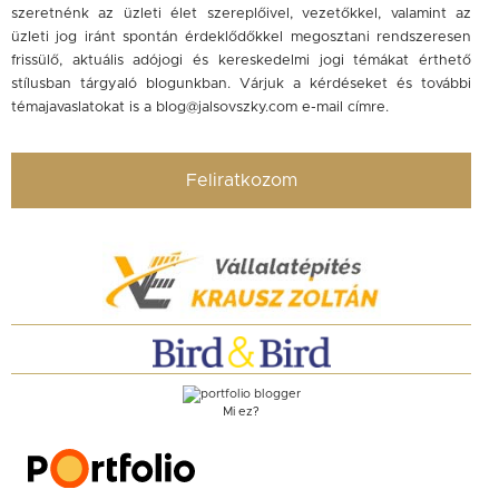
szeretnénk az üzleti élet szereplőivel, vezetőkkel, valamint az
üzleti jog iránt spontán érdeklődőkkel megosztani rendszeresen
frissülő, aktuális adójogi és kereskedelmi jogi témákat érthető
stílusban tárgyaló blogunkban. Várjuk a kérdéseket és további
témajavaslatokat is a
blog@jalsovszky.com
e-mail címre.
Feliratkozom
Mi ez?