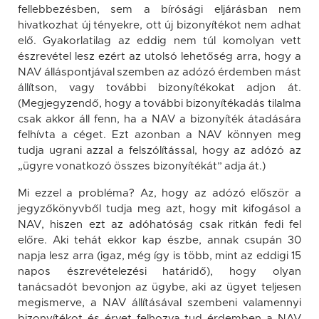
fellebbezésben, sem a bírósági eljárásban nem
hivatkozhat új tényekre, ott új bizonyítékot nem adhat
elő. Gyakorlatilag az eddig nem túl komolyan vett
észrevétel lesz ezért az utolsó lehetőség arra, hogy a
NAV álláspontjával szemben az adózó érdemben mást
állítson, vagy további bizonyítékokat adjon át.
(Megjegyzendő, hogy a további bizonyítékadás tilalma
csak akkor áll fenn, ha a NAV a bizonyíték átadására
felhívta a céget. Ezt azonban a NAV könnyen meg
tudja ugrani azzal a felszólítással, hogy az adózó az
„ügyre vonatkozó összes bizonyítékát” adja át.)
Mi ezzel a probléma? Az, hogy az adózó először a
jegyzőkönyvből tudja meg azt, hogy mit kifogásol a
NAV, hiszen ezt az adóhatóság csak ritkán fedi fel
előre. Aki tehát ekkor kap észbe, annak csupán 30
napja lesz arra (igaz, még így is több, mint az eddigi 15
napos észrevételezési határidő), hogy olyan
tanácsadót bevonjon az ügybe, aki az ügyet teljesen
megismerve, a NAV állításával szembeni valamennyi
bizonyítékot és érvet felhozva tud érdemben a NAV