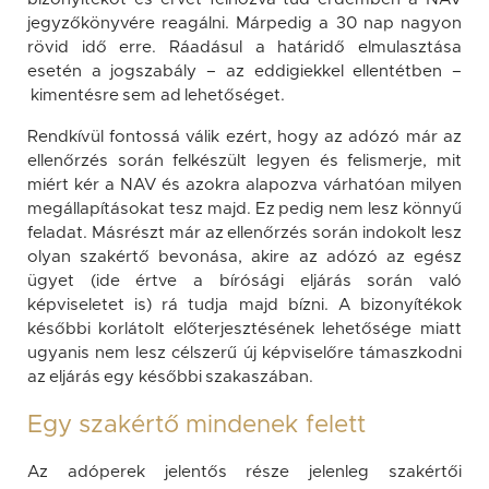
jegyzőkönyvére reagálni. Márpedig a 30 nap nagyon
rövid idő erre. Ráadásul a határidő elmulasztása
esetén a jogszabály – az eddigiekkel ellentétben –
kimentésre sem ad lehetőséget.
Rendkívül fontossá válik ezért, hogy az adózó már az
ellenőrzés során felkészült legyen és felismerje, mit
miért kér a NAV és azokra alapozva várhatóan milyen
megállapításokat tesz majd. Ez pedig nem lesz könnyű
feladat. Másrészt már az ellenőrzés során indokolt lesz
olyan szakértő bevonása, akire az adózó az egész
ügyet (ide értve a bírósági eljárás során való
képviseletet is) rá tudja majd bízni. A bizonyítékok
későbbi korlátolt előterjesztésének lehetősége miatt
ugyanis nem lesz célszerű új képviselőre támaszkodni
az eljárás egy későbbi szakaszában.
Egy szakértő mindenek felett
Az adóperek jelentős része jelenleg szakértői