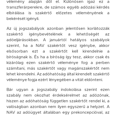
vélemény alapján dől el. Különösen igaz ez a
transzferárperekre, de számos egyéb adózási kérdés
elbírálása is szakértő előzetes véleményének a
bekérését igényli.
Az új jogszabályok azonban jelentősen korlátozzák
szakértő igénybevételének a lehetőségét az
adóeljárásokban. A januártól hatályos szabályok
szerint, ha a NAV szakértőt vesz igénybe, akkor
elsősorban ezt a szakértőt kell kirendelnie a
bíróságnak is. És ha a bíróság így tesz, akkor csak és
kizárólag ezen szakértő véleménye fog a perben
számítani, más szakértőt vagy magánszakértőt nem
lehet kirendelni. Az adóhatóság által kirendelt szakértő
véleménye fogja ezért lényegében a vitát eldönteni.
Bár ugyan a jogszabály indokolása szerint ezen
szabály nem okozhat érdeksérelmet az adózónak,
hiszen az adóhatóság független szakértőt rendel ki, a
valóságban azonban nem ilyen egyszerű a helyzet. A
NAV az adóügyet általában egy prekoncepcióval, az