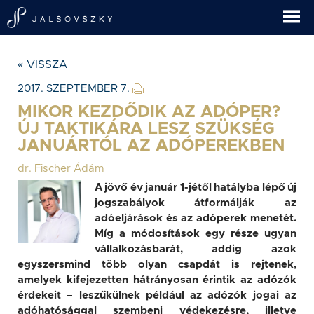
« VISSZA
2017. SZEPTEMBER 7.
MIKOR KEZDŐDIK AZ ADÓPER?
ÚJ TAKTIKÁRA LESZ SZÜKSÉG
JANUÁRTÓL AZ ADÓPEREKBEN
dr. Fischer Ádám
A jövő év január 1-jétől hatályba lépő új
jogszabályok átformálják az
adóeljárások és az adóperek menetét.
Míg a módosítások egy része ugyan
vállalkozásbarát, addig azok
egyszersmind több olyan csapdát is rejtenek,
amelyek kifejezetten hátrányosan érintik az adózók
érdekeit – leszűkülnek például az adózók jogai az
adóhatósággal szembeni védekezésre, illetve