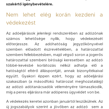
szakértő igénybevételére.
Nem lehet elég korán kezdeni a
védekezést
Az adóeljárások jelenlegi rendszerében az adózónak
számos lehetősége nyílik, hogy védekezését
előterjessze. Az adóhatóság jegyzőkönyvével
szemben előadott észrevételében, a határozattal
szembeni fellebbezésben, majd végső soron a jogerős
határozattal szembeni bírósági keresetben az adózó
többé-kevésbé korlátozás nélkül adhatja elő a
hatóságtól eltérő álláspontját, annak bizonyítékaival
együtt. Gyakori éppen ezért, hogy az adóeljárási
szakaszban (a másodfokú határozat meghozataláig)
az adózó adótanácsadók véleményére támaszkodik,
míg a peres eljárásra már adóperes ügyvédet von be.
A védekezés keretei azonban januártól leszűkülnek. Az
új jogszabályok szerint a jövőben az adózó sem a