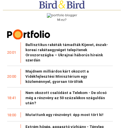
Mi ez?
Ballisztikus rakéták támadták Kijevet, észak-
koreai rakétaegységet telepítenek
20:01
Oroszországba – Ukrajnai háborús híreink
szerdán
Majdnem milliárdos kárt okozott a
Vidékfejlesztési Minisztérium egy
20:00
közleménnyel, gyorsan törölték
Nem okozott csalódást a Telekom - De olcsó
még a részvény az 50 százalékos száguldás
18:41
után?
Mutattunk egy részvényt: épp most tört ki!
18:00
Extrém hőség, aggasztó vízhiány - Tényleg