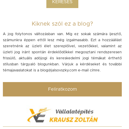
Kiknek szól ez a blog?
A jog folytonos változásban van. Míg ez sokak számára ijesztő,
számunkra éppen ettől lesz még izgalmasabb. Ezt a hozzáállást
szeretnénk az üzleti élet szereplőivel, vezetőkkel, valamint az
üzleti jog iránt spontán érdeklődőkkel megosztani rendszeresen
frissülő, aktuális adójogi és kereskedelmi jogi témákat érthető
stílusban tárgyaló blogunkban. Várjuk a kérdéseket és további
témajavaslatokat is a
blog@jalsovszky.com
e-mail címre.
Feliratkozom