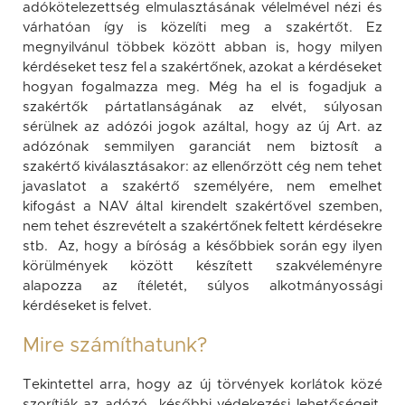
adókötelezettség elmulasztásának vélelmével nézi és
várhatóan így is közelíti meg a szakértőt. Ez
megnyilvánul többek között abban is, hogy milyen
kérdéseket tesz fel a szakértőnek, azokat a kérdéseket
hogyan fogalmazza meg. Még ha el is fogadjuk a
szakértők pártatlanságának az elvét, súlyosan
sérülnek az adózói jogok azáltal, hogy az új Art. az
adózónak semmilyen garanciát nem biztosít a
szakértő kiválasztásakor: az ellenőrzött cég nem tehet
javaslatot a szakértő személyére, nem emelhet
kifogást a NAV által kirendelt szakértővel szemben,
nem tehet észrevételt a szakértőnek feltett kérdésekre
stb. Az, hogy a bíróság a későbbiek során egy ilyen
körülmények között készített szakvéleményre
alapozza az ítéletét, súlyos alkotmányossági
kérdéseket is felvet.
Mire számíthatunk?
Tekintettel arra, hogy az új törvények korlátok közé
szorítják az adózó későbbi védekezési lehetőségeit,