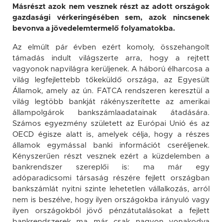
Másrészt azok nem vesznek részt az adott országok
gazdasági vérkeringésében sem, azok nincsenek
bevonva a jövedelemtermelő folyamatokba.
Az elmúlt pár évben ezért komoly, összehangolt
támadás indult világszerte arra, hogy a rejtett
vagyonok napvilágra kerüljenek. A háború élharcosa a
világ legfejlettebb tőkeküldő országa, az Egyesült
Államok, amely az ún. FATCA rendszeren keresztül a
világ legtöbb bankját rákényszerítette az amerikai
állampolgárok bankszámlaadatainak átadására.
Számos egyezmény született az Európai Unió és az
OECD égisze alatt is, amelyek célja, hogy a részes
államok egymással banki információt cseréljenek.
Kényszerűen részt vesznek ezért a küzdelemben a
bankrendszer szereplői is: ma már egy
adóparadicsomi társaság részére fejlett országban
bankszámlát nyitni szinte lehetetlen vállalkozás, arról
nem is beszélve, hogy ilyen országokba irányuló vagy
ilyen országokból jövő pénzátutalásokat a fejlett
bankrendszerek ma már csak nagyon vonakodva