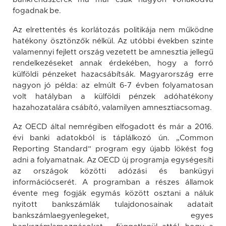
fogadnak be.
Az elrettentés és korlátozás politikája nem működne
hatékony ösztönzők nélkül. Az utóbbi években szinte
valamennyi fejlett ország vezetett be amnesztia jellegű
rendelkezéseket annak érdekében, hogy a forró
külföldi pénzeket hazacsábítsák. Magyarország erre
nagyon jó példa: az elmúlt 6-7 évben folyamatosan
volt hatályban a külföldi pénzek adóhatékony
hazahozatalára csábító, valamilyen amnesztiacsomag.
Az OECD által nemrégiben elfogadott és már a 2016.
évi banki adatokból is táplálkozó ún. „Common
Reporting Standard” program egy újabb lökést fog
adni a folyamatnak. Az OECD új programja egységesíti
az országok közötti adózási és bankügyi
információcserét. A programban a részes államok
évente meg fogják egymás között osztani a náluk
nyitott bankszámlák tulajdonosainak adatait
bankszámlaegyenlegeket, egyes