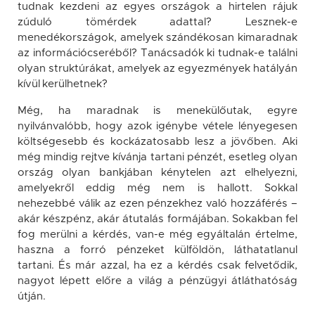
tudnak kezdeni az egyes országok a hirtelen rájuk
zúduló tömérdek adattal? Lesznek-e
menedékországok, amelyek szándékosan kimaradnak
az információcseréből? Tanácsadók ki tudnak-e találni
olyan struktúrákat, amelyek az egyezmények hatályán
kívül kerülhetnek?
Még, ha maradnak is menekülőutak, egyre
nyilvánvalóbb, hogy azok igénybe vétele lényegesen
költségesebb és kockázatosabb lesz a jövőben. Aki
még mindig rejtve kívánja tartani pénzét, esetleg olyan
ország olyan bankjában kénytelen azt elhelyezni,
amelyekről eddig még nem is hallott. Sokkal
nehezebbé válik az ezen pénzekhez való hozzáférés –
akár készpénz, akár átutalás formájában. Sokakban fel
fog merülni a kérdés, van-e még egyáltalán értelme,
haszna a forró pénzeket külföldön, láthatatlanul
tartani. És már azzal, ha ez a kérdés csak felvetődik,
nagyot lépett előre a világ a pénzügyi átláthatóság
útján.