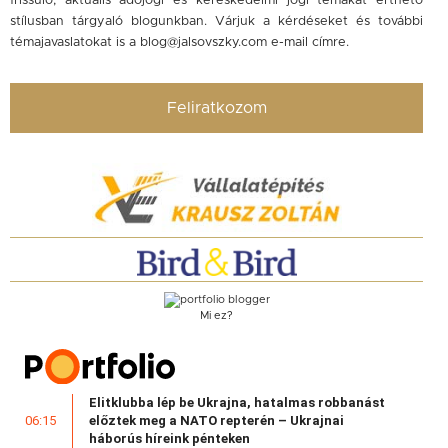
frissülő, aktuális adójogi és kereskedelmi jogi témákat érthető
stílusban tárgyaló blogunkban. Várjuk a kérdéseket és további
témajavaslatokat is a
blog@jalsovszky.com
e-mail címre.
Feliratkozom
Mi ez?
Elitklubba lép be Ukrajna, hatalmas robbanást
előztek meg a NATO repterén – Ukrajnai
06:15
háborús híreink pénteken