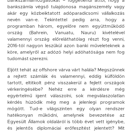
bankszámlamozgásokat – függetlenül attól, hogy a
bankszámla végső tulajdonosa magánszemély vagy
akár egy közbeiktatott adóparadicsomi vállalkozás
nevén van-e. Tekintettel pedig arra, hogy a
programban három, egyelőre nem együttműködő
ország (Bahrein, Vanuatu, Nauru) kivételével
valamennyi ország előreláthatólag részt fog venni,
2016-tól nagyon leszűkül azon banki műveleteknek a
köre, amelyről az adózó helyi adóhatósága nem fog
tudomást szerezni.
Eljött tehát az offshore várva várt halála? Megszűnnek
a rejtett számlák és valamennyi, eddig külföldön
tartott, eltitkolt pénz visszakerül a fejlett országok
vérkeringésébe? Nehéz erre a kérdésre még
egyértelmű igent válaszolni, sok megválaszolatlan
kérdés húzódik még meg a jelenlegi programok
mögött. Tud-e világszinten egy olyan rendszer
hatékonyan működni, amelynek bevezetése az
Egyesült Államok oldaláról is több évet vett igénybe,
és jelentős diplomáciai erőfeszítést jelentett? Mit