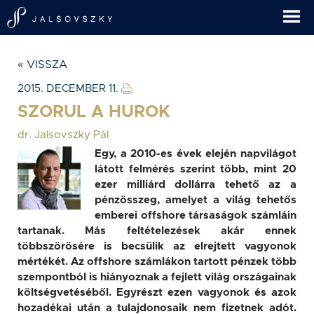
« VISSZA
2015. DECEMBER 11.
SZORUL A HUROK
dr. Jalsovszky Pál
Egy, a 2010-es évek elején napvilágot
látott felmérés szerint több, mint 20
ezer milliárd dollárra tehető az a
pénzösszeg, amelyet a világ tehetős
emberei offshore társaságok számláin
tartanak. Más feltételezések akár ennek
többszörösére is becsülik az elrejtett vagyonok
mértékét. Az offshore számlákon tartott pénzek több
szempontból is hiányoznak a fejlett világ országainak
költségvetéséből. Egyrészt ezen vagyonok és azok
hozadékai után a tulajdonosaik nem fizetnek adót.