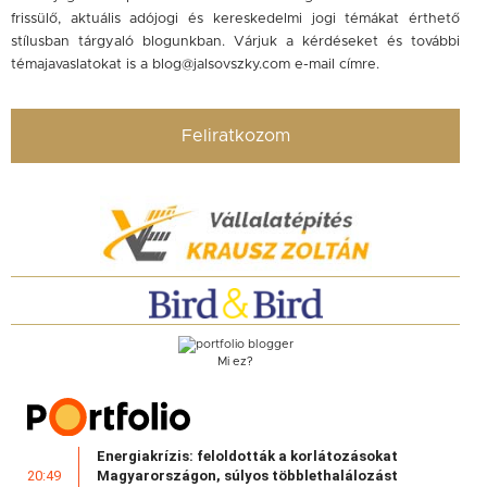
frissülő, aktuális adójogi és kereskedelmi jogi témákat érthető
stílusban tárgyaló blogunkban. Várjuk a kérdéseket és további
témajavaslatokat is a
blog@jalsovszky.com
e-mail címre.
Feliratkozom
Mi ez?
Energiakrízis: feloldották a korlátozásokat
Magyarországon, súlyos többlethalálozást
20:49