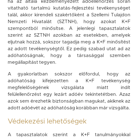
ha az általa kezdeményezett adóellenőrzés során
vitatható tartalmú kutatás-fejlesztési tevékenységet
talál, akkor kirendeli szakértőként a Szellemi Tulajdon
Nemzeti Hivatalát (SZTNH), hogy azokat K+F
szempontból minősítse. A jelenlegi tapasztalatok
szerint az SZTNH azokban az esetekben, amelyek
eljutnak hozzá, sokszor tagadja meg a K+F minősítést
az adott tevékenységtől. Ez pedig szabad utat ad az
adóhatóságnak, hogy a társasággal szemben
megállapítást tegyen.
A gyakorlatban sokszor előfordul, hogy az
adóhatóság kifejezetten a K+F tevékenység
megfelelőségének vizsgálata miatt indít
felülellenőrzést egy lezárt adóév tekintetétben. Azaz
azok sem érezhetik biztonságban magukat, akiknek az
adott adóévét az adóhatóság korábban már vizsgálta.
Védekezési lehetőségek
A tapasztalatok szerint a K+F tanulmányokkal