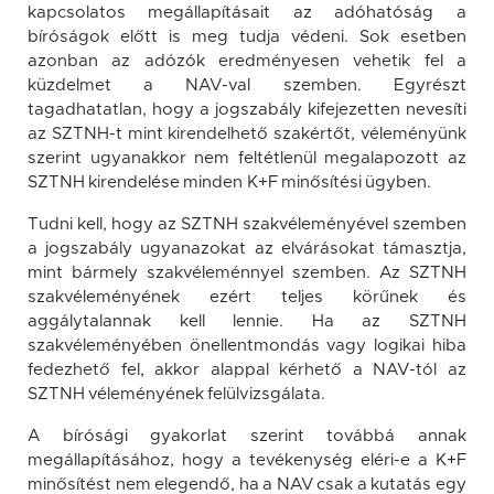
kapcsolatos megállapításait az adóhatóság a
bíróságok előtt is meg tudja védeni. Sok esetben
azonban az adózók eredményesen vehetik fel a
küzdelmet a NAV-val szemben. Egyrészt
tagadhatatlan, hogy a jogszabály kifejezetten nevesíti
az SZTNH-t mint kirendelhető szakértőt, véleményünk
szerint ugyanakkor nem feltétlenül megalapozott az
SZTNH kirendelése minden K+F minősítési ügyben.
Tudni kell, hogy az SZTNH szakvéleményével szemben
a jogszabály ugyanazokat az elvárásokat támasztja,
mint bármely szakvéleménnyel szemben. Az SZTNH
szakvéleményének ezért teljes körűnek és
aggálytalannak kell lennie. Ha az SZTNH
szakvéleményében önellentmondás vagy logikai hiba
fedezhető fel, akkor alappal kérhető a NAV-tól az
SZTNH véleményének felülvizsgálata.
A bírósági gyakorlat szerint továbbá annak
megállapításához, hogy a tevékenység eléri-e a K+F
minősítést nem elegendő, ha a NAV csak a kutatás egy