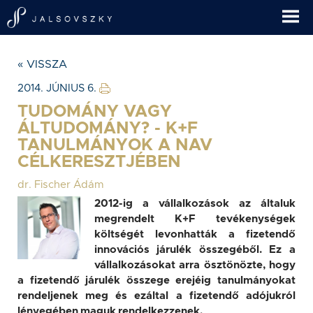
« VISSZA
2014. JÚNIUS 6.
TUDOMÁNY VAGY
ÁLTUDOMÁNY? - K+F
TANULMÁNYOK A NAV
CÉLKERESZTJÉBEN
dr. Fischer Ádám
2012-ig a vállalkozások az általuk
megrendelt K+F tevékenységek
költségét levonhatták a fizetendő
innovációs járulék összegéből. Ez a
vállalkozásokat arra ösztönözte, hogy
a fizetendő járulék összege erejéig tanulmányokat
rendeljenek meg és ezáltal a fizetendő adójukról
lényegében maguk rendelkezzenek.