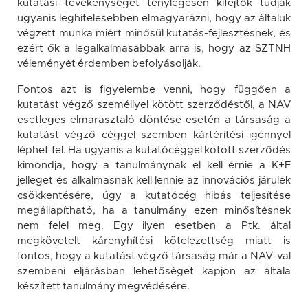
kutatási tevékenységet ténylegesen kifejtők tudják
ugyanis leghitelesebben elmagyarázni, hogy az általuk
végzett munka miért minősül kutatás-fejlesztésnek, és
ezért ők a legalkalmasabbak arra is, hogy az SZTNH
véleményét érdemben befolyásolják.
Fontos azt is figyelembe venni, hogy függően a
kutatást végző személlyel kötött szerződéstől, a NAV
esetleges elmarasztaló döntése esetén a társaság a
kutatást végző céggel szemben kártérítési igénnyel
léphet fel. Ha ugyanis a kutatócéggel kötött szerződés
kimondja, hogy a tanulmánynak el kell érnie a K+F
jelleget és alkalmasnak kell lennie az innovációs járulék
csökkentésére, úgy a kutatócég hibás teljesítése
megállapítható, ha a tanulmány ezen minősítésnek
nem felel meg. Egy ilyen esetben a Ptk. által
megkövetelt kárenyhítési kötelezettség miatt is
fontos, hogy a kutatást végző társaság már a NAV-val
szembeni eljárásban lehetőséget kapjon az általa
készített tanulmány megvédésére.