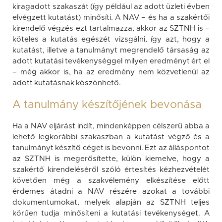
kiragadott szakaszát (így például az adott üzleti évben
elvégzett kutatást) minősíti. A NAV – és ha a szakértői
kirendelő végzés ezt tartalmazza, akkor az SZTNH is −
köteles a kutatás egészét vizsgálni, így azt, hogy a
kutatást, illetve a tanulmányt megrendelő társaság az
adott kutatási tevékenységgel milyen eredményt ért el
– még akkor is, ha az eredmény nem közvetlenül az
adott kutatásnak köszönhető.
A tanulmány készítőjének bevonása
Ha a NAV eljárást indít, mindenképpen célszerű abba a
lehető legkorábbi szakaszban a kutatást végző és a
tanulmányt készítő céget is bevonni. Ezt az álláspontot
az SZTNH is megerősítette, külön kiemelve, hogy a
szakértő kirendeléséről szóló értesítés kézhezvételét
követően még a szakvélemény elkészítése előtt
érdemes átadni a NAV részére azokat a további
dokumentumokat, melyek alapján az SZTNH teljes
körűen tudja minősíteni a kutatási tevékenységet. A