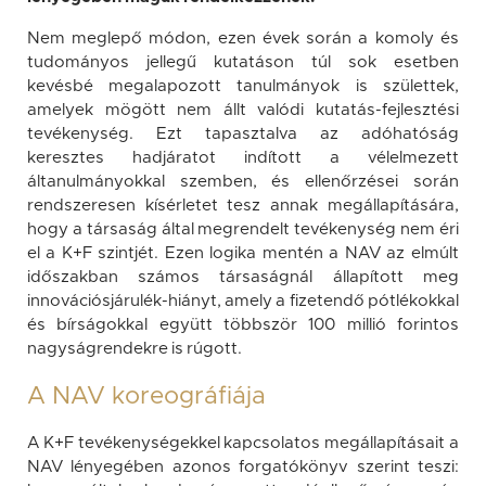
Nem meglepő módon, ezen évek során a komoly és
tudományos jellegű kutatáson túl sok esetben
kevésbé megalapozott tanulmányok is születtek,
amelyek mögött nem állt valódi kutatás-fejlesztési
tevékenység. Ezt tapasztalva az adóhatóság
keresztes hadjáratot indított a vélelmezett
áltanulmányokkal szemben, és ellenőrzései során
rendszeresen kísérletet tesz annak megállapítására,
hogy a társaság által megrendelt tevékenység nem éri
el a K+F szintjét. Ezen logika mentén a NAV az elmúlt
időszakban számos társaságnál állapított meg
innovációsjárulék-hiányt, amely a fizetendő pótlékokkal
és bírságokkal együtt többször 100 millió forintos
nagyságrendekre is rúgott.
A NAV koreográfiája
A K+F tevékenységekkel kapcsolatos megállapításait a
NAV lényegében azonos forgatókönyv szerint teszi: