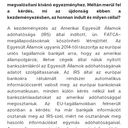
megvalósítani kívánó egyezményhez. Méltán merül fel
a kérdés, mi az újdonság ebben a
kezdeményezésben, az honnan indult és milyen céllal?
A kezdeményezés az Amerikai Egyesült Államok
adóhatósága (IRS) által indított, ún. FATCA–
megállapodásoknak köszönheti létrejöttét. Az
Egyesült Államok ugyanis 2014-től rászorítja az európai
uniós tagállamok bankjait arra, hogy az amerikai
állampolgárok, illetve cégeik által náluk nyitott
bankszámlákról az Egyesült Államok adóhatóságának
adatot szolgáltassanak. Az IRS által az európai
bankokra rátukmált rendszer automatikus
információcserét valósít meg: az európai bankoknak
automatikusan, minden külön kérés nélkül kell a
bankszámlaadatokat az amerikai adóhatósággal
megosztaniuk. Az EU-tagállamokban felmerült
azonban a kérdés: ha már bankjaik információt
osztanak meg az IRS-szel, miért ne osztanának meg
hasonló információkat egymás adóhatóságaival.