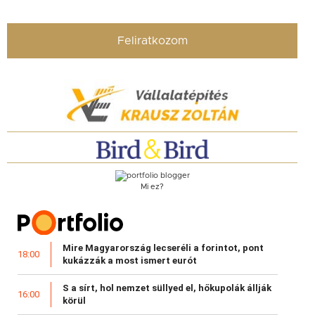
Feliratkozom
Mi ez?
Mire Magyarország lecseréli a forintot, pont
18:00
kukázzák a most ismert eurót
S a sírt, hol nemzet süllyed el, hőkupolák állják
16:00
körül