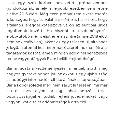
csak egy szűk körben bevezetett próbaüzemben
gondolkoznak, amely a legjobb esetben sem lépne
életbe 2016 előtt. Még ezen próbaüzem sikere esetén
is kétséges, hogy az valaha is eléri-e azt a szintet, hogy
általános jelleggel kötelezővé váljon az európai uniós
tagállamok között. Ha viszont a kezdeményezés
előbb-utóbb mégis eljut erre a szintre (amire 2018 előtt
nem sok esély van), akkor az egy teljesen új, általános
jellegű, automatikus információcserét hozna létre a
tagállamok között, amely minden eddiginél nehezebbé
tenné vagyontárgyak EU-n belüli elrejthetőségét.
Bár a mostani kezdeményezés, a fentiek miatt, még
nagyon gyerekcipőben jár, az akkor is egy újabb szög
az adóügyi információk eltitkolásának a koporsójában.
Bár a koporsófedél még nem zárult le teljesen, ma már
szinte nincs olyan ország, ahol adózók teljes
bizonyossággal el tudják rejteni jövedelmüket vagy
vagyonukat a saját adóhatóságaik orra elől.