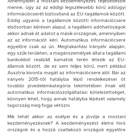
Amennyiben a mostani kezdeményezés teljesedésbe
menne, úgy az az eddigi legszélesebb körű adóügyi
információcserét biztosítaná az EU-tagállamok között.
Eddig ugyanis a tagállamok közötti információcsere
elsősorban kérésen alapul, a tagállami adóhatóságok
akkor adnak át adatot a másik országnak, amennyiben
az az információt kéri. Automatikus információcsere
egyelőre csak az ún. Megtakarítási Irányelv alapján,
egy szűk területen, a magánszemélyek által a tagállami
bankokból realizált kamatok terén létezik az EU-
államok között, de ez sem teljes körű, mert például
Ausztria kivonta magát az információcsere alól. Bár az
irányelv 2015-től hatályba lépő rendelkezései öt
további jövedelemkategória tekintetében írnak elő
automatikus információszolgáltatási kötelezettséget,
könnyen lehet, hogy annak hatályba lépését valamely
tagország meg fogja vétózni.
Mik tehát akkor az esélyei és a jövője a mostani
kezdeményezésnek? A kezdeményezést életre hívó
országok és a hozzá csatlakozó országok egyelőre