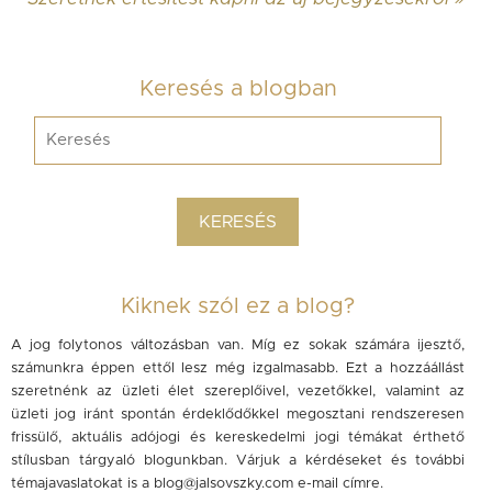
Keresés a blogban
Kiknek szól ez a blog?
A jog folytonos változásban van. Míg ez sokak számára ijesztő,
számunkra éppen ettől lesz még izgalmasabb. Ezt a hozzáállást
szeretnénk az üzleti élet szereplőivel, vezetőkkel, valamint az
üzleti jog iránt spontán érdeklődőkkel megosztani rendszeresen
frissülő, aktuális adójogi és kereskedelmi jogi témákat érthető
stílusban tárgyaló blogunkban. Várjuk a kérdéseket és további
témajavaslatokat is a
blog@jalsovszky.com
e-mail címre.