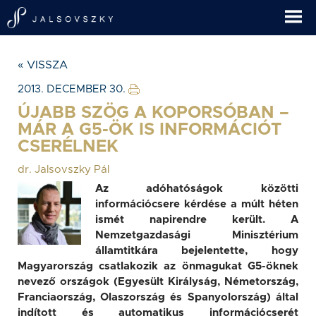
« VISSZA
2013. DECEMBER 30.
ÚJABB SZÖG A KOPORSÓBAN –
MÁR A G5-ÖK IS INFORMÁCIÓT
CSERÉLNEK
dr. Jalsovszky Pál
Az adóhatóságok közötti
információcsere kérdése a múlt héten
ismét napirendre került. A
Nemzetgazdasági Minisztérium
államtitkára bejelentette, hogy
Magyarország csatlakozik az önmagukat G5-öknek
nevező országok (Egyesült Királyság, Németország,
Franciaország, Olaszország és Spanyolország) által
indított és automatikus információcserét