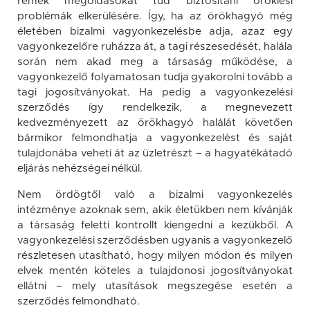
remek megoldásokat tud biztosítani öröklési
problémák elkerülésére. Így, ha az örökhagyó még
életében bizalmi vagyonkezelésbe adja, azaz egy
vagyonkezelőre ruházza át, a tagi részesedését, halála
során nem akad meg a társaság működése, a
vagyonkezelő folyamatosan tudja gyakorolni tovább a
tagi jogosítványokat. Ha pedig a vagyonkezelési
szerződés így rendelkezik, a megnevezett
kedvezményezett az örökhagyó halálát követően
bármikor felmondhatja a vagyonkezelést és saját
tulajdonába veheti át az üzletrészt – a hagyatékátadó
eljárás nehézségei nélkül.
Nem ördögtől való a bizalmi vagyonkezelés
intézménye azoknak sem, akik életükben nem kívánják
a társaság feletti kontrollt kiengedni a kezükből. A
vagyonkezelési szerződésben ugyanis a vagyonkezelő
részletesen utasítható, hogy milyen módon és milyen
elvek mentén köteles a tulajdonosi jogosítványokat
ellátni – mely utasítások megszegése esetén a
szerződés felmondható.