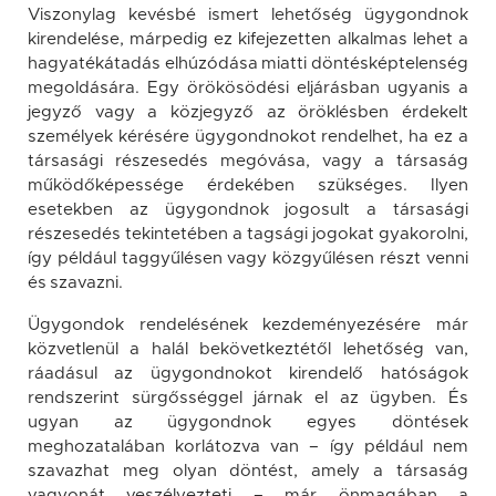
Viszonylag kevésbé ismert lehetőség ügygondnok
kirendelése, márpedig ez kifejezetten alkalmas lehet a
hagyatékátadás elhúzódása miatti döntésképtelenség
megoldására. Egy örökösödési eljárásban ugyanis a
jegyző vagy a közjegyző az öröklésben érdekelt
személyek kérésére ügygondnokot rendelhet, ha ez a
társasági részesedés megóvása, vagy a társaság
működőképessége érdekében szükséges. Ilyen
esetekben az ügygondnok jogosult a társasági
részesedés tekintetében a tagsági jogokat gyakorolni,
így például taggyűlésen vagy közgyűlésen részt venni
és szavazni.
Ügygondok rendelésének kezdeményezésére már
közvetlenül a halál bekövetkeztétől lehetőség van,
ráadásul az ügygondnokot kirendelő hatóságok
rendszerint sürgősséggel járnak el az ügyben. És
ugyan az ügygondnok egyes döntések
meghozatalában korlátozva van – így például nem
szavazhat meg olyan döntést, amely a társaság
vagyonát veszélyezteti – már önmagában a