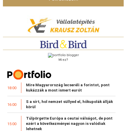
Mi ez?
Mire Magyarország lecseréli a forintot, pont
18:00
kukázzák a most ismert eurót
S a sírt, hol nemzet süllyed el, hőkupolák állják
16:00
körül
Túlpörgette Európa a ceutai válságot, de pont
ezért a következményei nagyon is valódiak
15:00
lehetnek