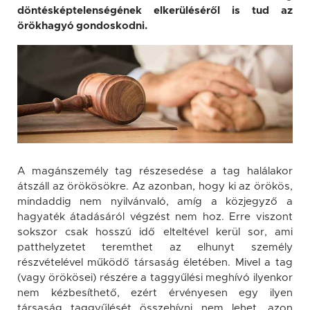
döntésképtelenségének elkerüléséről is tud az
örökhagyó gondoskodni.
A magánszemély tag részesedése a tag halálakor
átszáll az örökösökre. Az azonban, hogy ki az örökös,
mindaddig nem nyilvánvaló, amíg a közjegyző a
hagyaték átadásáról végzést nem hoz. Erre viszont
sokszor csak hosszú idő elteltével kerül sor, ami
patthelyzetet teremthet az elhunyt személy
részvételével működő társaság életében. Mivel a tag
(vagy örökösei) részére a taggyűlési meghívó ilyenkor
nem kézbesíthető, ezért érvényesen egy ilyen
társaság taggyűlését összehívni nem lehet, azon