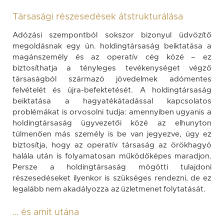
Társasági részesedések átstrukturálása
Adózási szempontból sokszor bizonyul üdvözítő
megoldásnak egy ún. holdingtársaság beiktatása a
magánszemély és az operatív cég közé – ez
biztosíthatja a tényleges tevékenységet végző
társaságból származó jövedelmek adómentes
felvételét és újra-befektetését. A holdingtársaság
beiktatása a hagyatékátadással kapcsolatos
problémákat is orvosolni tudja: amennyiben ugyanis a
holdingtársaság ügyvezetői közé az elhunyton
túlmenően más személy is be van jegyezve, úgy ez
biztosítja, hogy az operatív társaság az örökhagyó
halála után is folyamatosan működőképes maradjon.
Persze a holdingtársaság mögötti tulajdoni
részesedéseket ilyenkor is szükséges rendezni, de ez
legalább nem akadályozza az üzletmenet folytatását.
… és amit utána