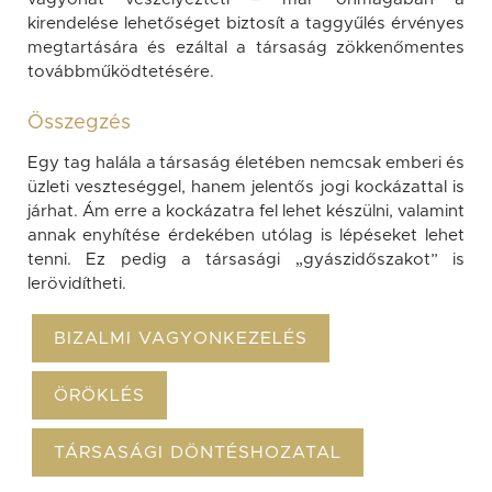
kirendelése lehetőséget biztosít a taggyűlés érvényes
megtartására és ezáltal a társaság zökkenőmentes
továbbműködtetésére.
Összegzés
Egy tag halála a társaság életében nemcsak emberi és
üzleti veszteséggel, hanem jelentős jogi kockázattal is
járhat. Ám erre a kockázatra fel lehet készülni, valamint
annak enyhítése érdekében utólag is lépéseket lehet
tenni. Ez pedig a társasági „gyászidőszakot” is
lerövidítheti.
BIZALMI VAGYONKEZELÉS
ÖRÖKLÉS
TÁRSASÁGI DÖNTÉSHOZATAL