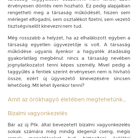
érvényesen döntés nem hozható. Ez pedig alapjaiban
rengetheti meg a társaság működését, hiszen sem
mérleget elfogadni, sem osztalékot fizetni, sem vezető
tisztségviselőt kinevezni nem tud.
Még rosszabb a helyzet, ha az elhalálozott egyben a
társaság egyetlen ügyvezetője is volt. A társaság
működése ugyanis ilyenkor a hagyaték átadásáig
gyakorlatilag megbénul: nincs a társaság nevében
jognyilatkozatot tenni képes személy. Mivel pedig a
taggyűlés a fentiek szerint érvényesen nem is hívható
össze, ezért új ügyvezető kinevezésére sincsen
lehetőség. Mit lehet ilyenkor tenni?
Amit az örökhagyó életében megtehetünk…
Bizalmi vagyonkezelés
Bár az új Ptk. által bevezetett bizalmi vagyonkezelés
sokak számára még mindig idegenül cseng, mégis