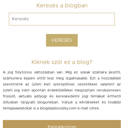
Keresés a blogban
Kiknek szól ez a blog?
A jog folytonos változásban van. Míg ez sokak számára ijesztő,
számunkra éppen ettől lesz még izgalmasabb. Ezt a hozzáállást
szeretnénk az üzleti élet szereplőivel, vezetőkkel, valamint az
üzleti jog iránt spontán érdeklődőkkel megosztani rendszeresen
frissülő, aktuális adójogi és kereskedelmi jogi témákat érthető
stílusban tárgyaló blogunkban. Várjuk a kérdéseket és további
témajavaslatokat is a
blog@jalsovszky.com
e-mail címre.
Feliratkozom